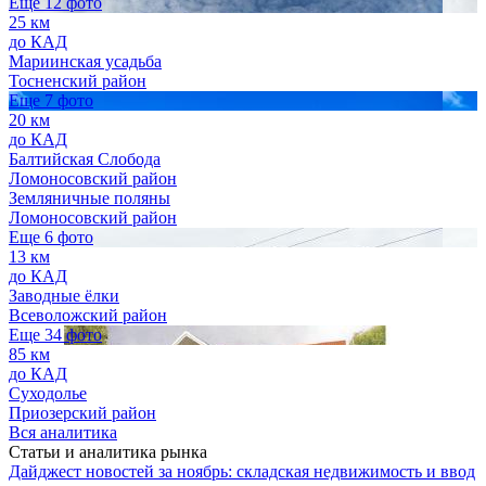
Еще 12 фото
25 км
до КАД
Мариинская усадьба
Тосненский район
Еще 7 фото
20 км
до КАД
Балтийская Слобода
Ломоносовский район
Земляничные поляны
Ломоносовский район
Еще 6 фото
13 км
до КАД
Заводные ёлки
Всеволожский район
Еще 34 фото
85 км
до КАД
Суходолье
Приозерский район
Вся аналитика
Статьи и аналитика рынка
Дайджест новостей за ноябрь: складская недвижимость и ввод