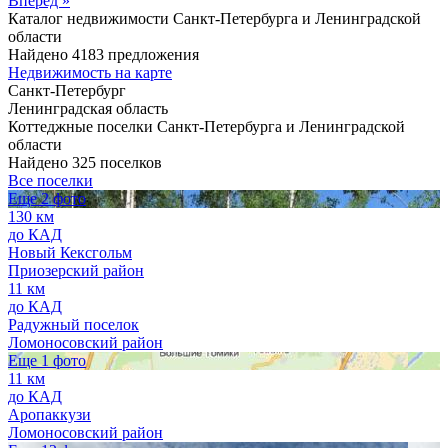
Вперед »
Каталог недвижимости Санкт-Петербурга и Ленинградской
области
Найдено 4183 предложения
Недвижимость на карте
Санкт-Петербург
Ленинградская область
Коттеджные поселки Санкт-Петербурга и Ленинградской
области
Найдено 325 поселков
Все поселки
Еще 2 фото
130 км
до КАД
Новый Кексгольм
Приозерский район
11 км
до КАД
Радужный поселок
Ломоносовский район
Еще 1 фото
11 км
до КАД
Аропаккузи
Ломоносовский район