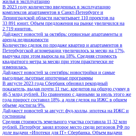
жилья в эксплуатацию
В 2023 году количество введенных в эксплуатацию
комплексов апартаментов в Санкт-Петербурге и
Ленинградской области насчитывает 110 проектов на
33 891 юнит. Объем предложения на рынке увеличился на
2 719 юнитов.
Дайджест новостей за октябрь: сервисные апартаменты и
аренда недвижимости
Количество сделок по продаже квартир и апартаментов в
Петербургской агломерации увеличилось за месяц на 17%,
выручка при этом выросла на 18%. Средняя стоимость
квадратного метра за месяц при этом практически не
изменилась.
Дайджест новостей за сентябрь: новостройки и самые
выгодные льготные ипотечные программы
В августе 2023 года Сбербанк обновил рекордный
показатель, выдав почти 11 тыс. кредитов на общую сумму в
46,5 млрд рублей. По сравнению с данными за июль этого же
года прирост составил 18%, а доля сделок на ИЖС в общем
объеме достигла 9%.
Дайджест новостей за август: фуд-холлы, ипотека на ИЖС и
гостиницы
Средняя стоимость земельного участка составила 11,32 млн
рублей. Петербург занял второе место среди регионов РФ по
доле выдачи «Ипотеки для IT» Сбербанка. Объем выдачи