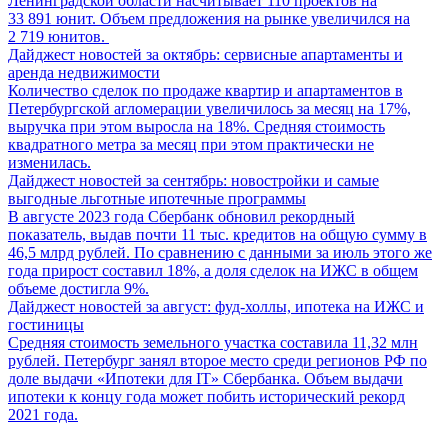
Ленинградской области насчитывает 110 проектов на
33 891 юнит. Объем предложения на рынке увеличился на
2 719 юнитов.
Дайджест новостей за октябрь: сервисные апартаменты и
аренда недвижимости
Количество сделок по продаже квартир и апартаментов в
Петербургской агломерации увеличилось за месяц на 17%,
выручка при этом выросла на 18%. Средняя стоимость
квадратного метра за месяц при этом практически не
изменилась.
Дайджест новостей за сентябрь: новостройки и самые
выгодные льготные ипотечные программы
В августе 2023 года Сбербанк обновил рекордный
показатель, выдав почти 11 тыс. кредитов на общую сумму в
46,5 млрд рублей. По сравнению с данными за июль этого же
года прирост составил 18%, а доля сделок на ИЖС в общем
объеме достигла 9%.
Дайджест новостей за август: фуд-холлы, ипотека на ИЖС и
гостиницы
Средняя стоимость земельного участка составила 11,32 млн
рублей. Петербург занял второе место среди регионов РФ по
доле выдачи «Ипотеки для IT» Сбербанка. Объем выдачи
ипотеки к концу года может побить исторический рекорд
2021 года.