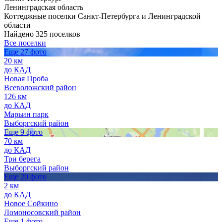
Ленинградская область
Коттеджные поселки Санкт-Петербурга и Ленинградской
области
Найдено 325 поселков
Все поселки
Еще 27 фото
20 км
до КАД
Новая Проба
Всеволожский район
126 км
до КАД
Марьин парк
Выборгский район
Еще 9 фото
70 км
до КАД
Три берега
Выборгский район
Еще 20 фото
2 км
до КАД
Новое Сойкино
Ломоносовский район
Еще 1 фото