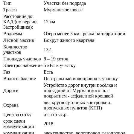
Тип
Участки без подряда
Трасса
Мурманское шоссе
Расстояние до
КАД (по версии
17 км
Застройщика):
Водоемы
Озеро менее 3 км , речка на территории
Лесной массив
Вокруг жилого квартала
Количество
132
участков
Площадь участков
8 – 19 соток
Электроснабжение
5 кВт к участку
Газ
Есть
Водоснабжение
Центральный водопровод к участку
Устройство дорог внутри посёлка и
Дороги
подъздной от Мурманского ш. с
покрытием - асфальтной крошкой
два круглосуточных контрольно-
Охрана
пропускных пунктов (КПП)
Цена за сотку
от 55 тыс.р.
срок сдачи
2018
коммуникаций
коммуникации
электричество, водопровод, газопровод