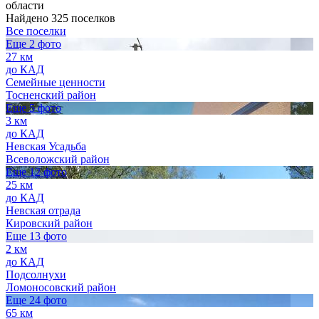
области
Найдено 325 поселков
Все поселки
Еще 2 фото
27 км
до КАД
Семейные ценности
Тосненский район
Еще 5 фото
3 км
до КАД
Невская Усадьба
Всеволожский район
Еще 12 фото
25 км
до КАД
Невская отрада
Кировский район
Еще 13 фото
2 км
до КАД
Подсолнухи
Ломоносовский район
Еще 24 фото
65 км