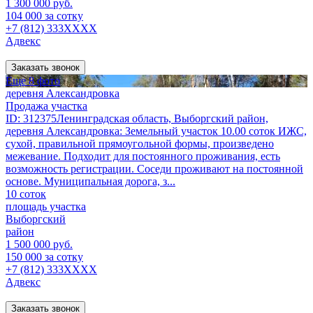
1 300 000 руб.
104 000 за сотку
+7 (812) 333XXXX
Адвекс
Заказать звонок
Еще 8 фото
деревня Александровка
Продажа участка
ID: 312375Ленинградская область, Выборгский район,
деревня Александровка: Земельный участок 10.00 соток ИЖС,
сухой, правильной прямоугольной формы, произведено
межевание. Подходит для постоянного проживания, есть
возможность регистрации. Соседи проживают на постоянной
основе. Муниципальная дорога, з...
10 соток
площадь участка
Выборгский
район
1 500 000 руб.
150 000 за сотку
+7 (812) 333XXXX
Адвекс
Заказать звонок