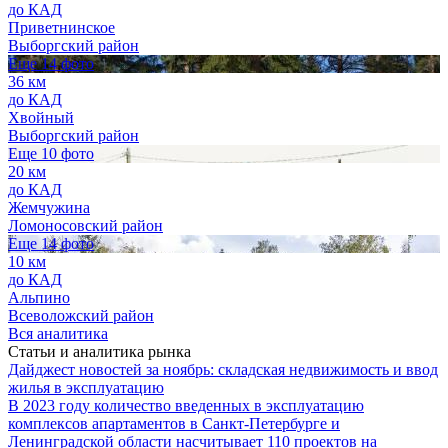
до КАД
Приветнинское
Выборгский район
Еще 14 фото
36 км
до КАД
Хвойный
Выборгский район
Еще 10 фото
20 км
до КАД
Жемчужина
Ломоносовский район
Еще 14 фото
10 км
до КАД
Альпино
Всеволожский район
Вся аналитика
Статьи и аналитика рынка
Дайджест новостей за ноябрь: складская недвижимость и ввод
жилья в эксплуатацию
В 2023 году количество введенных в эксплуатацию
комплексов апартаментов в Санкт-Петербурге и
Ленинградской области насчитывает 110 проектов на