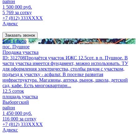
район
1 500 000 руб.
5 769 за сотку
+7 (812) 333XXXX
Адвекс
Заказать звонок
Еще 1 фото
пос. Пушное
Продажа участка
ID: 312708Продаётся участок ИЖС 12.5сот. в п. Пушное. В
части участка имеется фундамент, можно использовать. ТУ
для оформления электричества, столбы рядом с участком,
подъезд к участку - асфальт. В поселке развитая
инфраструктура. Магазины, аптека, рынок, школа, детский
сад, кафе. Есть многоквартирн...
12.5 соток
площадь участка
Выборгский
район
1 450 000 руб.
116 000 за сотку
+7 (812) 333XXXX
Адвекс