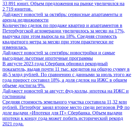
33 891 юнит. Объем предложения на рынке увеличился на
2 719 юнитов.
Дайджест новостей за октябрь: сервисные апартаменты и
аренда недвижимости
Количество сделок по продаже квартир и апартаментов в
Петербургской агломерации увеличилось за месяц на 17%,
выручка при этом выросла на 18%. Средняя стоимость
квадратного метра за месяц при этом практически не
изменилась.
Дайджест новостей за сентябрь: новостройки и самые
выгодные льготные ипотечные программы
В августе 2023 года Сбербанк обновил рекордный
показатель, выдав почти 11 тыс. кредитов на общую сумму в
46,5 млрд рублей. По сравнению с данными за июль этого же
года прирост составил 18%, а доля сделок на ИЖС в общем
объеме достигла 9%.
Дайджест новостей за август: фуд-холлы, ипотека на ИЖС и
гостиницы
Средняя стоимость земельного участка составила 11,32 млн
рублей. Петербург занял второе место среди регионов РФ по
доле выдачи «Ипотеки для IT» Сбербанка. Объем выдачи
ипотеки к концу года может побить исторический рекорд
2021 года.