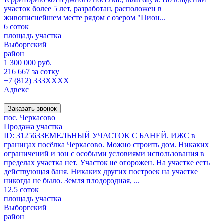
участок более 5 лет, разработан, расположен в
живописнейшем месте рядом с озером "Пион...
6 соток
площадь участка
Выборгский
район
1 300 000 руб.
216 667 за сотку
+7 (812) 333XXXX
Адвекс
Заказать звонок
пос. Черкасово
Продажа участка
ID: 312563ЗЕМЕЛЬНЫЙ УЧАСТОК С БАНЕЙ. ИЖС в
границах посёлка Черкасово. Можно строить дом. Никаких
ограничений и зон с особыми условиями использования в
пределах участка нет. Участок не огорожен. На участке есть
действующая баня. Никаких других построек на участке
никогда не было. Земля плодородная, ...
12.5 соток
площадь участка
Выборгский
район