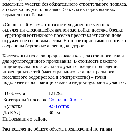
земельные участки без обязательного строительного подряда,
а также коттеджи площадью 150 кв. м из поризованных
керамических блоков.
«Солнечный мыс» - это тихое и уединенное место, в
окружении сложившейся дачной застройки поселка Озерки.
Территория коттеджного поселка представляет собой поле
окруженное сосновым лесом. На территории самого поселка
сохранены березовые аллеи вдоль дорог.
Коттеджный поселок предназначен как для сезонного, так и
для круглогодичного проживания. В стоимость каждого
индивидуального земельного участка входит подведение
инженерных сетей (магистрального газа, центрального
поселкового водопровода и электричества) – точки
подключения на границе каждого индивидуального участка.
ID объекта
121292
Коттеджный поселок:
Солнечный мыс
S участка
9.58 соток
До КАД
80 км
Информация о районе
Распределение общего объема предложений по типам