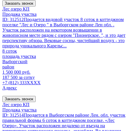
Заказать звонок
Лес озеро КП
Продажа участка
ID: 312512Продается видовой участок 8 соток в коттеджном
поселке "Лес и Озеро " в Выборгском районе Лен обл. .
Участок расположен на некотором возвышении в
живописном месте рядом с озером "Пионерское. ", и это дает
перспективу обзора. Вековые сосны, чистейший воздух - это
природа уникального Карельс...
8 соток
площадь участка
Выборгский
район
1 500 000 руб.
187 500 за сотку
+7 (812) 333XXXX
Адвекс
Заказать звонок
Лес озеро КП
Продажа участка
ID: 312514Продается в Выборгском районе Лен. обл. участок
правильной формы 6 соток в коттеджном поселке. «Лес
Озеро». Участок расположен недалеко от въезда на
территорию коттеджного поселка., шлагбаум. Во владении