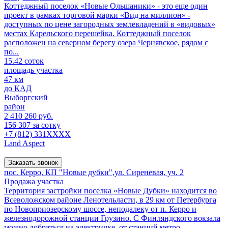
Коттеджный поселок «Новые Ольшаники» - это еще один
проект в рамках торговой марки «Вид на миллион» -
доступных по цене загородных землевладений в «видовых»
местах Карельского перешейка. Коттеджный поселок
расположен на северном берегу озера Чернявское, рядом с
по...
15.42 соток
площадь участка
47 км
до КАД
Выборгский
район
2 410 260 руб.
156 307 за сотку
+7 (812) 331XXXX
Land Aspect
Заказать звонок
пос. Керро, КП "Новые дубки",ул. Сиреневая, уч. 2
Продажа участка
Территория застройки поселка «Новые Дубки» находится во
Всеволожском районе Ленотельласти, в 29 км от Петербурга
по Новоприозерскому шоссе, неподалеку от п. Керро и
железнодорожной станции Грузино. С Финляндского вокзала
можно добраться на электричке, от станций метро