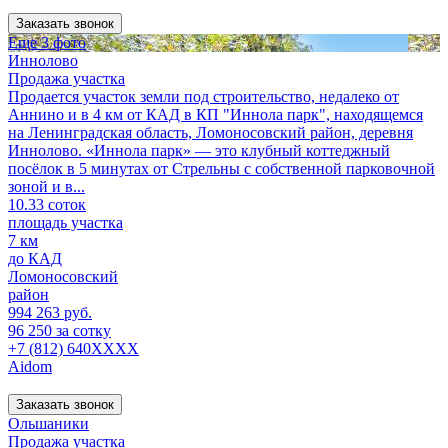
Заказать звонок
Еще 3 фото
Иннолово
Продажа участка
Продается участок земли под строительство, недалеко от
Аннино и в 4 км от КАД в КП "Иннола парк", находящемся
на Ленинградская область, Ломоносовский район, деревня
Иннолово. «Иннола парк» — это клубный коттеджный
посёлок в 5 минутах от Стрельны с собственной парковочной
зоной и в...
10.33 соток
площадь участка
7 км
до КАД
Ломоносовский
район
994 263 руб.
96 250 за сотку
+7 (812) 640XXXX
Aidom
Заказать звонок
Ольшаники
Продажа участка