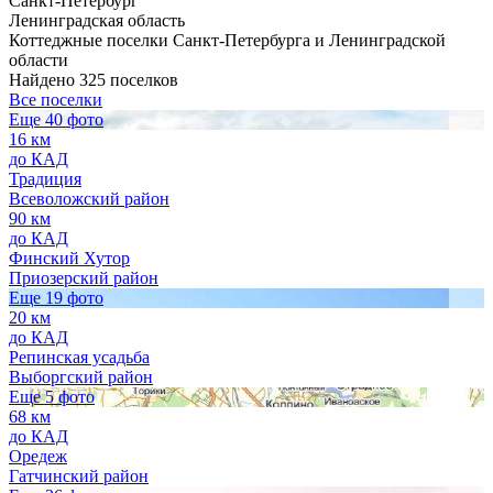
Санкт-Петербург
Ленинградская область
Коттеджные поселки Санкт-Петербурга и Ленинградской
области
Найдено 325 поселков
Все поселки
Еще 40 фото
16 км
до КАД
Традиция
Всеволожский район
90 км
до КАД
Финский Хутор
Приозерский район
Еще 19 фото
20 км
до КАД
Репинская усадьба
Выборгский район
Еще 5 фото
68 км
до КАД
Оредеж
Гатчинский район