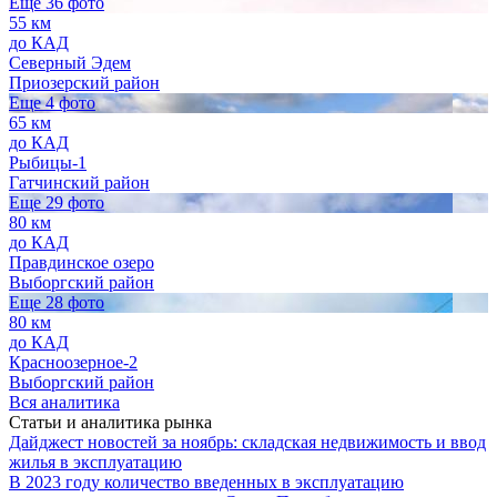
Еще 36 фото
55 км
до КАД
Северный Эдем
Приозерский район
Еще 4 фото
65 км
до КАД
Рыбицы-1
Гатчинский район
Еще 29 фото
80 км
до КАД
Правдинское озеро
Выборгский район
Еще 28 фото
80 км
до КАД
Красноозерное-2
Выборгский район
Вся аналитика
Статьи и аналитика рынка
Дайджест новостей за ноябрь: складская недвижимость и ввод
жилья в эксплуатацию
В 2023 году количество введенных в эксплуатацию