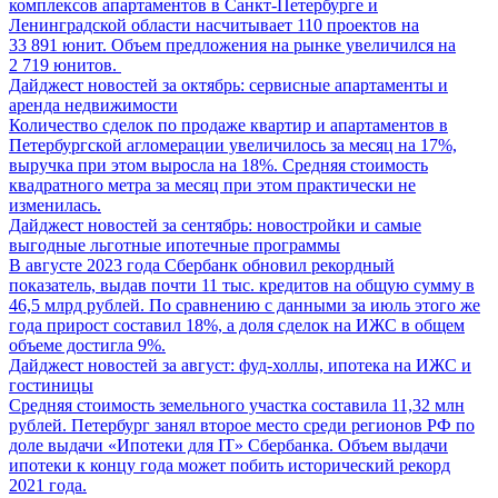
комплексов апартаментов в Санкт-Петербурге и
Ленинградской области насчитывает 110 проектов на
33 891 юнит. Объем предложения на рынке увеличился на
2 719 юнитов.
Дайджест новостей за октябрь: сервисные апартаменты и
аренда недвижимости
Количество сделок по продаже квартир и апартаментов в
Петербургской агломерации увеличилось за месяц на 17%,
выручка при этом выросла на 18%. Средняя стоимость
квадратного метра за месяц при этом практически не
изменилась.
Дайджест новостей за сентябрь: новостройки и самые
выгодные льготные ипотечные программы
В августе 2023 года Сбербанк обновил рекордный
показатель, выдав почти 11 тыс. кредитов на общую сумму в
46,5 млрд рублей. По сравнению с данными за июль этого же
года прирост составил 18%, а доля сделок на ИЖС в общем
объеме достигла 9%.
Дайджест новостей за август: фуд-холлы, ипотека на ИЖС и
гостиницы
Средняя стоимость земельного участка составила 11,32 млн
рублей. Петербург занял второе место среди регионов РФ по
доле выдачи «Ипотеки для IT» Сбербанка. Объем выдачи
ипотеки к концу года может побить исторический рекорд
2021 года.