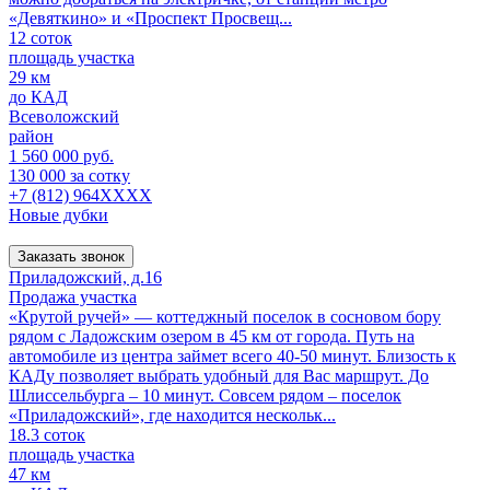
«Девяткино» и «Проспект Просвещ...
12 соток
площадь участка
29 км
до КАД
Всеволожский
район
1 560 000 руб.
130 000 за сотку
+7 (812) 964XXXX
Новые дубки
Заказать звонок
Приладожский, д.16
Продажа участка
«Крутой ручей» — коттеджный поселок в сосновом бору
рядом с Ладожским озером в 45 км от города. Путь на
автомобиле из центра займет всего 40-50 минут. Близость к
КАДу позволяет выбрать удобный для Вас маршрут. До
Шлиссельбурга – 10 минут. Совсем рядом – поселок
«Приладожский», где находится нескольк...
18.3 соток
площадь участка
47 км