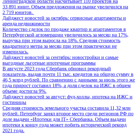
Ленинградской области насчитывает 110 проектов на
33 891 юнит. Объем предложения на рынке увеличился на
2 719 юнитов.
Дайджест новостей за октябрь: сервисные апартаменты и
аренда недвижимости
Количество сделок по продаже квартир и апартаментов в
Петербургской агломерации увеличилось за месяц на 17%,
выручка при этом выросла на 18%. Средняя стоимость
квадратного метра за месяц при этом практически не
изменилась.
Дайджест новостей за сентябрь: новостройки и самые
выгодные льготные ипотечные программы
В августе 2023 года Сбербанк обновил рекордный
показатель, выдав почти 11 тыс. кредитов на общую сумму в
46,5 млрд рублей. По сравнению с данными за июль этого же
года прирост составил 18%, а доля сделок на ИЖС в общем
объеме достигла 9%.
Дайджест новостей за август: фуд-холлы, ипотека на ИЖС и
гостиницы
Средняя стоимость земельного участка составила 11,32 млн
рублей. Петербург занял второе место среди регионов РФ по
доле выдачи «Ипотеки для IT» Сбербанка. Объем выдачи
ипотеки к концу года может побить исторический рекорд
2021 года.