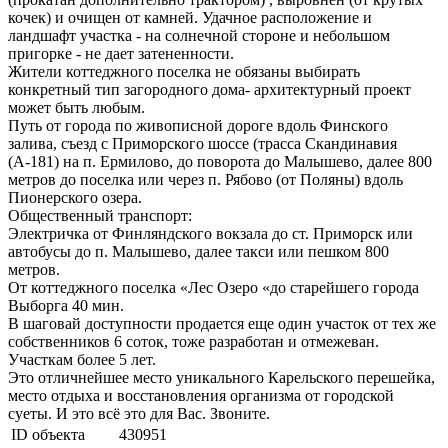
кочек) и очищен от камней. Удачное расположение и
ландшафт участка - на солнечной стороне и небольшом
пригорке - не дает затененности.
Жители коттеджного поселка не обязаны выбирать
конкретный тип загородного дома- архитектурный проект
может быть любым.
Путь от города по живописной дороге вдоль Финского
залива, съезд с Приморского шоссе (трасса Скандинавия
(А-181) на п. Ермилово, до поворота до Малышево, далее 800
метров до поселка или через п. Рябово (от Поляны) вдоль
Пионерского озера.
Общественный транспорт:
Электричка от Финляндского вокзала до ст. Приморск или
автобусы до п. Малышево, далее такси или пешком 800
метров.
От коттеджного поселка «Лес Озеро «до старейшего города
Выборга 40 мин.
В шаговай доступности продается еще один участок от тех же
собственников 6 соток, тоже разработан и отмежеван.
Участкам более 5 лет.
Это отличнейшее место уникального Карельского перешейка,
место отдыха и восстановления организма от городской
суеты. И это всё это для Вас. Звоните.
ID объекта
430951