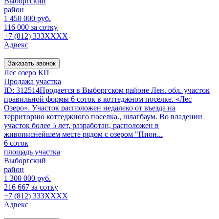
Выборгский
район
1 450 000 руб.
116 000 за сотку
+7 (812) 333XXXX
Адвекс
Заказать звонок
Лес озеро КП
Продажа участка
ID: 312514Продается в Выборгском районе Лен. обл. участок
правильной формы 6 соток в коттеджном поселке. «Лес
Озеро». Участок расположен недалеко от въезда на
территорию коттеджного поселка., шлагбаум. Во владении
участок более 5 лет, разработан, расположен в
живописнейшем месте рядом с озером "Пион...
6 соток
площадь участка
Выборгский
район
1 300 000 руб.
216 667 за сотку
+7 (812) 333XXXX
Адвекс