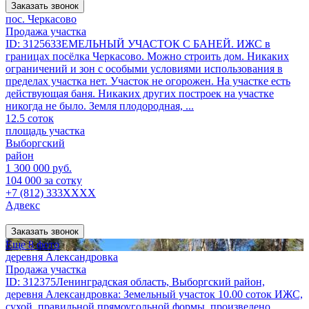
Заказать звонок
пос. Черкасово
Продажа участка
ID: 312563ЗЕМЕЛЬНЫЙ УЧАСТОК С БАНЕЙ. ИЖС в
границах посёлка Черкасово. Можно строить дом. Никаких
ограничений и зон с особыми условиями использования в
пределах участка нет. Участок не огорожен. На участке есть
действующая баня. Никаких других построек на участке
никогда не было. Земля плодородная, ...
12.5 соток
площадь участка
Выборгский
район
1 300 000 руб.
104 000 за сотку
+7 (812) 333XXXX
Адвекс
Заказать звонок
Еще 8 фото
деревня Александровка
Продажа участка
ID: 312375Ленинградская область, Выборгский район,
деревня Александровка: Земельный участок 10.00 соток ИЖС,
сухой, правильной прямоугольной формы, произведено