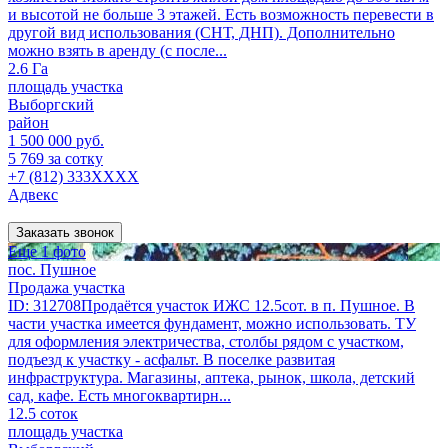
и высотой не больше 3 этажей. Есть возможность перевести в
другой вид использования (СНТ, ДНП). Дополнительно
можно взять в аренду (с после...
2.6 Га
площадь участка
Выборгский
район
1 500 000 руб.
5 769 за сотку
+7 (812) 333XXXX
Адвекс
Заказать звонок
Еще 1 фото
пос. Пушное
Продажа участка
ID: 312708Продаётся участок ИЖС 12.5сот. в п. Пушное. В
части участка имеется фундамент, можно использовать. ТУ
для оформления электричества, столбы рядом с участком,
подъезд к участку - асфальт. В поселке развитая
инфраструктура. Магазины, аптека, рынок, школа, детский
сад, кафе. Есть многоквартирн...
12.5 соток
площадь участка