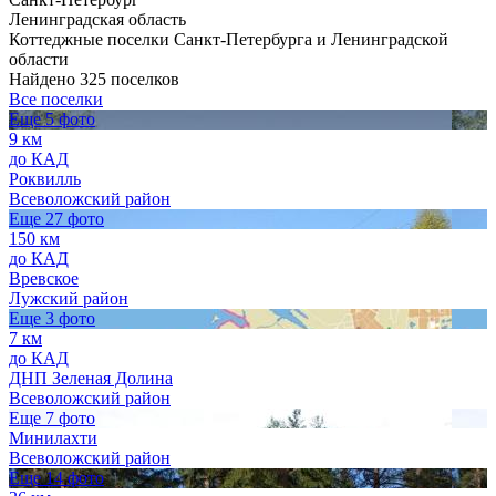
Ленинградская область
Коттеджные поселки Санкт-Петербурга и Ленинградской
области
Найдено 325 поселков
Все поселки
Еще 5 фото
9 км
до КАД
Роквилль
Всеволожский район
Еще 27 фото
150 км
до КАД
Вревское
Лужский район
Еще 3 фото
7 км
до КАД
ДНП Зеленая Долина
Всеволожский район
Еще 7 фото
Минилахти
Всеволожский район
Еще 14 фото