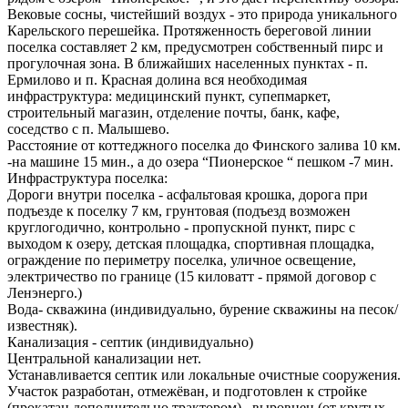
Вековые сосны, чистейший воздух - это природа уникального
Карельского перешейка. Протяженность береговой линии
поселка составляет 2 км, предусмотрен собственный пирс и
прогулочная зона. В ближайших населенных пунктах - п.
Ермилово и п. Красная долина вся необходимая
инфраструктура: медицинский пункт, супепмаркет,
строительный магазин, отделение почты, банк, кафе,
соседство с п. Малышево.
Расстояние от коттеджного поселка до Финского залива 10 км.
-на машине 15 мин., а до озера “Пионерское “ пешком -7 мин.
Инфраструктура поселка:
Дороги внутри поселка - асфальтовая крошка, дорога при
подъезде к поселку 7 км, грунтовая (подъезд возможен
круглогодично, контрольно - пропускной пункт, пирс с
выходом к озеру, детская площадка, спортивная площадка,
ограждение по периметру поселка, уличное освещение,
электричество по границе (15 киловатт - прямой договор с
Ленэнерго.)
Вода- скважина (индивидуально, бурение скважины на песок/
известняк).
Канализация - септик (индивидуально)
Центральной канализации нет.
Устанавливается септик или локальные очистные сооружения.
Участок разработан, отмежёван, и подготовлен к стройке
(прокатан дополнительно трактором) , выровнен (от крутых