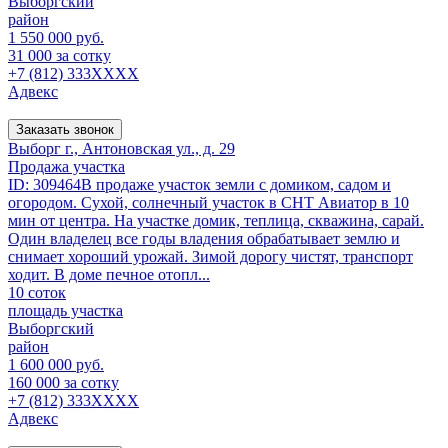
Выборгский
район
1 550 000 руб.
31 000 за сотку
+7 (812) 333XXXX
Адвекс
Заказать звонок
Выборг г., Антоновская ул., д. 29
Продажа участка
ID: 309464В продаже участок земли с домиком, садом и
огородом. Сухой, солнечный участок в СНТ Авиатор в 10
мин от центра. На участке домик, теплица, скважина, сарай.
Один владелец все годы владения обрабатывает землю и
снимает хороший урожай. Зимой дорогу чистят, транспорт
ходит. В доме печное отопл...
10 соток
площадь участка
Выборгский
район
1 600 000 руб.
160 000 за сотку
+7 (812) 333XXXX
Адвекс