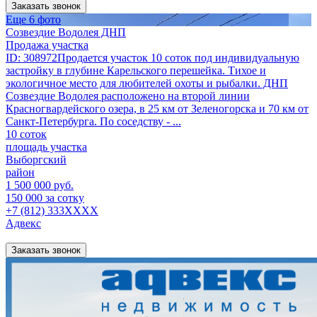
Заказать звонок
Еще 6 фото
Созвездие Водолея ДНП
Продажа участка
ID: 308972Продается участок 10 соток под индивидуальную
застройку в глубине Карельского перешейка. Тихое и
экологичное место для любителей охоты и рыбалки. ДНП
Созвездие Водолея расположено на второй линии
Красногвардейского озера, в 25 км от Зеленогорска и 70 км от
Санкт-Петербурга. По соседству - ...
10 соток
площадь участка
Выборгский
район
1 500 000 руб.
150 000 за сотку
+7 (812) 333XXXX
Адвекс
Заказать звонок