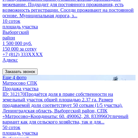
межевание. Подходит для постоянного проживания, есть
возможность регистрации. Соседи проживают на постоянной
основе. Муниципальная дорога, з...
10 соток
площадь участка
Выборгский
район
1 500 000 руб.
150 000 за сотку
+7 (812) 333XXXX
Адвекс
Заказать звонок
Еще 4 фото
Матросово СПК
Продажа участка
ID: 312170Продаётся доля в праве собственности на
земельный участок общей площадью 2.37 га. Размер
продаваемой доли соответствует 50 соткам (1/5 участка).
Ленинградская область, Выборгский район, СПК
«Матросово»Координаты: 60. 490062, 28. 833996Отличный
вариант как для сельского хозяйства, так и для...
50 соток
площадь участка