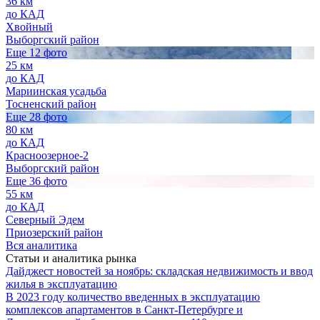
36 км
до КАД
Хвойный
Выборгский район
Еще 12 фото
25 км
до КАД
Мариинская усадьба
Тосненский район
Еще 28 фото
80 км
до КАД
Красноозерное-2
Выборгский район
Еще 36 фото
55 км
до КАД
Северный Эдем
Приозерский район
Вся аналитика
Статьи и аналитика рынка
Дайджест новостей за ноябрь: складская недвижимость и ввод
жилья в эксплуатацию
В 2023 году количество введенных в эксплуатацию
комплексов апартаментов в Санкт-Петербурге и