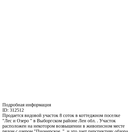
Подробная информация
ID: 312512
Продается видовой участок 8 соток в коттеджном поселке
"Лес и Озеро " в Выборгском районе Лен обл. . Участок
расположен на некотором возвышении в живописном месте
рядом с озером "Пионерское. ", и это дает перспективу обзора.