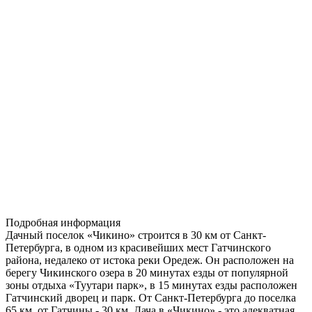
Подробная информация
Дачный поселок «Чикино» строится в 30 км от Санкт-
Петербурга, в одном из красивейших мест Гатчинского
района, недалеко от истока реки Оредеж. Он расположен на
берегу Чикинского озера в 20 минутах езды от популярной
зоны отдыха «Туутари парк», в 15 минутах езды расположен
Гатчинский дворец и парк. От Санкт-Петербурга до поселка
65 км, от Гатчины - 30 км. Дача в «Чикино» - это адекватная