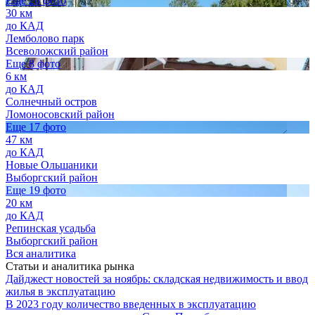
Еще 26 фото
30 км
до КАД
Лемболово парк
Всеволожский район
Еще 8 фото
6 км
до КАД
Солнечный остров
Ломоносовский район
Еще 17 фото
47 км
до КАД
Новые Ольшаники
Выборгский район
Еще 19 фото
20 км
до КАД
Репинская усадьба
Выборгский район
Вся аналитика
Статьи и аналитика рынка
Дайджест новостей за ноябрь: складская недвижимость и ввод
жилья в эксплуатацию
В 2023 году количество введенных в эксплуатацию