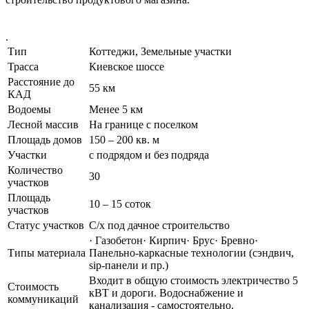
.
Тип
Коттеджи, Земельные участки
Трасса
Киевское шоссе
Расстояние до
55 км
КАД
Водоемы
Менее 5 км
Лесной массив
На границе с поселком
Площадь домов
150 – 200 кв. м
Участки
с подрядом и без подряда
Количество
30
участков
Площадь
10 – 15 соток
участков
Статус участков
С/х под дачное строительство
· Газобетон· Кирпич· Брус· Бревно·
Типы материала
Панельно-каркасные технологии (сэндвич,
sip-панели и пр.)
Входит в общую стоимость электричество 5
Стоимость
кВТ и дороги. Водоснабжение и
коммуникаций
канализация - самостоятельно.