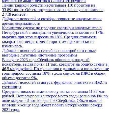
комплексов апартаментов в Санкт-Петербурге и
Ленинградской области насчитывает 110 проектов на
33 891 юнит. Объем предложения на рынке увеличился на
2 719 юнитов.
Дайджест новостей за октябрь: сервисные апартаменты и
аренда недвижимости
Количество сделок по продаже квартир и апартаментов в
Петербургской агломерации увеличилось за месяц на 17%,
выручка при этом выросла на 18%. Средняя стоимость
квадратного метра за месяц при этом практически не
изменилась.
Дайджест новостей за сентябрь: новостройки и самые
выгодные льготные ипотечные программы
В августе 2023 года Сбербанк обновил рекордный
показатель, выдав почти 11 тыс. кредитов на общую сумму в
46,5 млрд рублей. По сравнению с данными за июль этого же
года прирост составил 18%, а доля сделок на ИЖС в общем
объеме достигла 9%.
Дайджест новостей за август: фуд-холлы, ипотека на ИЖС и
гостиницы
Средняя стоимость земельного участка составила 11,32 млн
рублей. Петербург занял второе место среди регионов РФ по
доле выдачи «Ипотеки для IT» Сбербанка. Объем выдачи
ипотеки к концу года может побить исторический рекорд
2021 года.