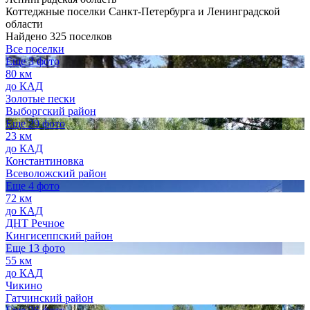
Коттеджные поселки Санкт-Петербурга и Ленинградской
области
Найдено 325 поселков
Все поселки
Еще 3 фото
80 км
до КАД
Золотые пески
Выборгский район
Еще 29 фото
23 км
до КАД
Константиновка
Всеволожский район
Еще 4 фото
72 км
до КАД
ДНТ Речное
Кингисеппский район
Еще 13 фото
55 км
до КАД
Чикино
Гатчинский район