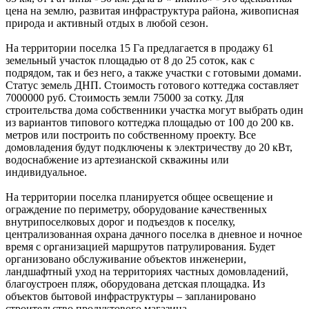
цена на землю, развитая инфраструктура района, живописная
природа и активный отдых в любой сезон.
На территории поселка 15 Га предлагается в продажу 61
земельный участок площадью от 8 до 25 соток, как с
подрядом, так и без него, а также участки с готовыми домами.
Статус земель ДНП. Стоимость готового коттеджа составляет
7000000 руб. Стоимость земли 75000 за сотку. Для
строительства дома собственники участка могут выбрать один
из вариантов типового коттеджа площадью от 100 до 200 кв.
метров или построить по собственному проекту. Все
домовладения будут подключены к электричеству до 20 кВт,
водоснабжение из артезианской скважины или
индивидуальное.
На территории поселка планируется общее освещение и
ограждение по периметру, оборудование качественных
внутрипоселковых дорог и подъездов к поселку,
централизованная охрана дачного поселка в дневное и ночное
время с организацией маршрутов патрулирования. Будет
организовано обслуживание объектов инженерии,
ландшафтный уход на территориях частных домовладений,
благоустроен пляж, оборудована детская площадка. Из
объектов бытовой инфраструктуры – запланировано
строительство продуктового магазина.