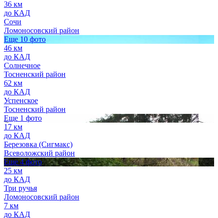
36 км
до КАД
Сочи
Ломоносовский район
Еще 10 фото
46 км
до КАД
Солнечное
Тосненский район
62 км
до КАД
Успенское
Тосненский район
Еще 1 фото
17 км
до КАД
Березовка (Сигмакс)
Всеволожский район
Еще 4 фото
25 км
до КАД
Три ручья
Ломоносовский район
7 км
до КАД