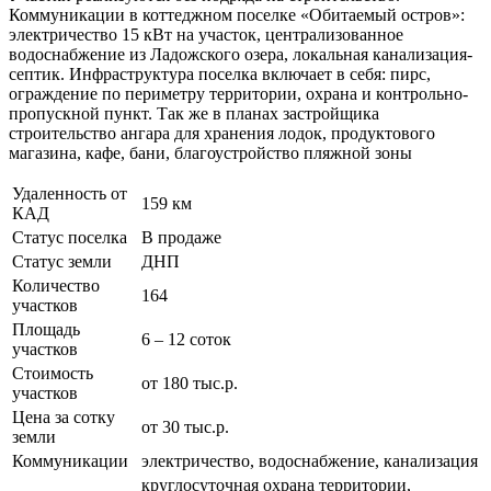
Коммуникации в коттеджном поселке «Обитаемый остров»:
электричество 15 кВт на участок, централизованное
водоснабжение из Ладожского озера, локальная канализация-
септик. Инфраструктура поселка включает в себя: пирс,
ограждение по периметру территории, охрана и контрольно-
пропускной пункт. Так же в планах застройщика
строительство ангара для хранения лодок, продуктового
магазина, кафе, бани, благоустройство пляжной зоны
Удаленность от
159 км
КАД
Статус поселка
В продаже
Статус земли
ДНП
Количество
164
участков
Площадь
6 – 12 соток
участков
Стоимость
от 180 тыс.р.
участков
Цена за сотку
от 30 тыс.р.
земли
Коммуникации
электричество, водоснабжение, канализация
круглосуточная охрана территории,