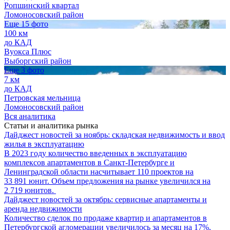
Ропшинский квартал
Ломоносовский район
Еще 15 фото
100 км
до КАД
Вуокса Плюс
Выборгский район
Еще 3 фото
7 км
до КАД
Петровская мельница
Ломоносовский район
Вся аналитика
Статьи и аналитика рынка
Дайджест новостей за ноябрь: складская недвижимость и ввод
жилья в эксплуатацию
В 2023 году количество введенных в эксплуатацию
комплексов апартаментов в Санкт-Петербурге и
Ленинградской области насчитывает 110 проектов на
33 891 юнит. Объем предложения на рынке увеличился на
2 719 юнитов.
Дайджест новостей за октябрь: сервисные апартаменты и
аренда недвижимости
Количество сделок по продаже квартир и апартаментов в
Петербургской агломерации увеличилось за месяц на 17%,