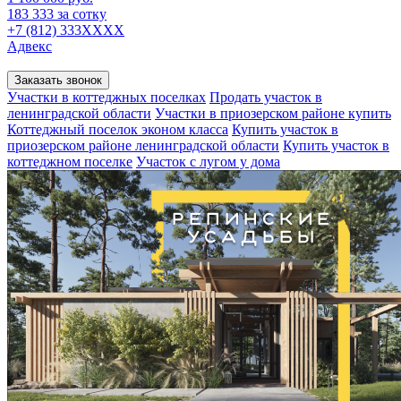
183 333 за сотку
+7 (812) 333XXXX
Адвекс
Заказать звонок
Участки в коттеджных поселках
Продать участок в
ленинградской области
Участки в приозерском районе купить
Коттеджный поселок эконом класса
Купить участок в
приозерском районе ленинградской области
Купить участок в
коттеджном поселке
Участок с лугом у дома