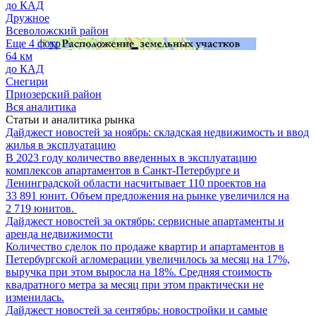
до КАД
Дружное
Всеволожский район
Еще 4 фото
64 км
до КАД
Снегири
Приозерский район
Вся аналитика
Статьи и аналитика рынка
Дайджест новостей за ноябрь: складская недвижимость и ввод
жилья в эксплуатацию
В 2023 году количество введенных в эксплуатацию
комплексов апартаментов в Санкт-Петербурге и
Ленинградской области насчитывает 110 проектов на
33 891 юнит. Объем предложения на рынке увеличился на
2 719 юнитов.
Дайджест новостей за октябрь: сервисные апартаменты и
аренда недвижимости
Количество сделок по продаже квартир и апартаментов в
Петербургской агломерации увеличилось за месяц на 17%,
выручка при этом выросла на 18%. Средняя стоимость
квадратного метра за месяц при этом практически не
изменилась.
Дайджест новостей за сентябрь: новостройки и самые