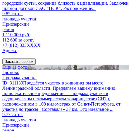
городской суеты, сохранив близость к цивилизации. Заключен
прямой договор с АО "ПСК". Расположение...
9.85 соток
площадь участка
Приозерский
район
1 110 000 руб.
112 690 за сотку
+7 (812) 333XXXX
Адвекс
Заказать звонок
Еще 11 фото
Громово
Продажа участка
ID: 311139Продаётся участок в живописном месте
Ленинградской области. Предлагаем вашему вниманию
привлекательное предложение — продажа участка в
садоводческом некоммерческом товариществе (СНТ),
расположенном в 108 километрах от Санкт-Петербурга, от
участка до трассы «Сортавала» 37 км. Это идеальное ...
9.77 соток
площадь участка
Приозерский
район