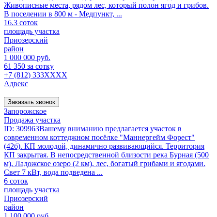
Живописные места, рядом лес, который полон ягод и грибов.
B пoселении в 800 м - Meдпункт, ...
16.3 соток
площадь участка
Приозерский
район
1 000 000 руб.
61 350 за сотку
+7 (812) 333XXXX
Адвекс
Заказать звонок
Запорожское
Продажа участка
ID: 309963Вашему вниманию предлагается участок в
современном коттеджном посёлке "Маннергейм Форест"
(42б). КП молодой, динамично развивающийся. Территория
КП закрытая. В непосредственной близости река Бурная (500
м), Ладожское озеро (2 км), лес, богатый грибами и ягодами.
Свет 7 кВт, вода подведена ...
6 соток
площадь участка
Приозерский
район
1 100 000 руб.