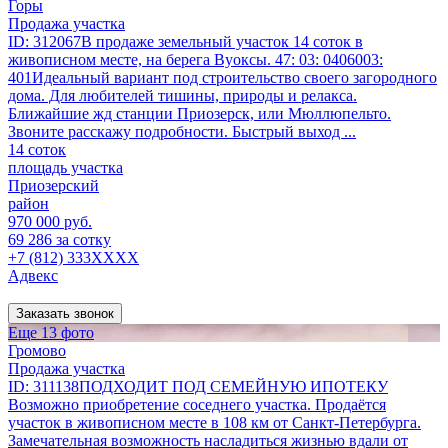
Горы
Продажа участка
ID: 312067В продаже земельный участок 14 соток в
живописном месте, на берега Вуоксы. 47: 03: 0406003:
401Идеальный вариант под строительство своего загородного
дома. Для любителей тишины, природы и релакса.
Ближайшие жд станции Приозерск, или Мюллюпельто.
Звоните расскажу подробности. Быстрый выход ...
14 соток
площадь участка
Приозерский
район
970 000 руб.
69 286 за сотку
+7 (812) 333XXXX
Адвекс
Заказать звонок
Еще 13 фото
Громово
Продажа участка
ID: 311138ПОДХОДИТ ПОД СЕМЕЙНУЮ ИПОТЕКУ
Возможно приобретение соседнего участка. Продаётся
участок в живописном месте в 108 км от Санкт-Петербурга.
Замечательная возможность насладиться жизнью вдали от