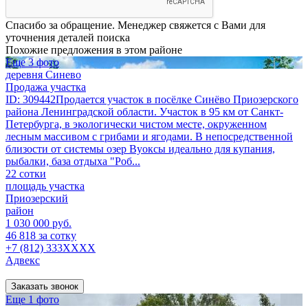
Спасибо за обращение. Менеджер свяжется с Вами для
уточнения деталей поиска
Похожие предложения в этом районе
Еще 3 фото
деревня Синево
Продажа участка
ID: 309442Продается участок в посёлке Синёво Приозерского
района Ленинградской области. Участок в 95 км от Санкт-
Петербурга, в экологически чистом месте, окруженном
лесным массивом с грибами и ягодами. В непосредственной
близости от системы озер Вуоксы идеально для купания,
рыбалки, база отдыха "Роб...
22 сотки
площадь участка
Приозерский
район
1 030 000 руб.
46 818 за сотку
+7 (812) 333XXXX
Адвекс
Заказать звонок
Еще 1 фото