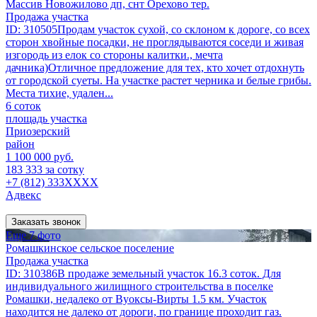
Массив Новожилово дп, снт Орехово тер.
Продажа участка
ID: 310505Продам участок сухой, со склоном к дороге, со всех
сторон хвойные посадки, не проглядываются соседи и живая
изгородь из елок со стороны калитки., мечта
дачника)Отличное предложение для тех, кто хочет отдохнуть
от городской суеты. На участке растет черника и белые грибы.
Места тихие, удален...
6 соток
площадь участка
Приозерский
район
1 100 000 руб.
183 333 за сотку
+7 (812) 333XXXX
Адвекс
Заказать звонок
Еще 7 фото
Ромашкинское сельское поселение
Продажа участка
ID: 310386В продаже земельный участок 16.3 соток. Для
индивидуального жилищного строительства в поселке
Ромашки, недалеко от Вуоксы-Вирты 1.5 км. Участок
находится не далеко от дороги, по границе проходит газ.