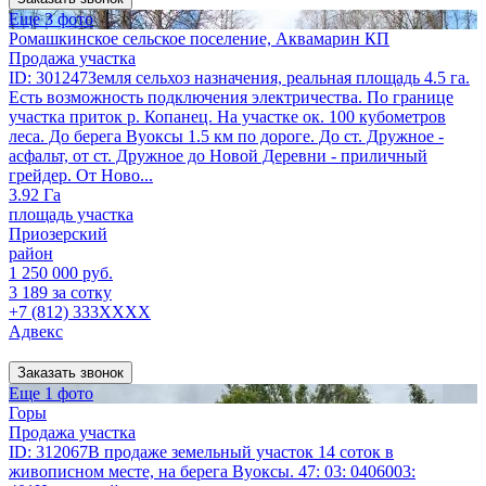
Еще 3 фото
Ромашкинское сельское поселение, Аквамарин КП
Продажа участка
ID: 301247Земля сельхоз назначения, реальная площадь 4.5 га.
Есть возможность подключения электричества. По границе
участка приток р. Копанец. На участке ок. 100 кубометров
леса. До берега Вуоксы 1.5 км по дороге. До ст. Дружное -
асфальт, от ст. Дружное до Новой Деревни - приличный
грейдер. От Ново...
3.92 Га
площадь участка
Приозерский
район
1 250 000 руб.
3 189 за сотку
+7 (812) 333XXXX
Адвекс
Заказать звонок
Еще 1 фото
Горы
Продажа участка
ID: 312067В продаже земельный участок 14 соток в
живописном месте, на берега Вуоксы. 47: 03: 0406003: