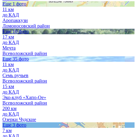
Еще 1 фото
11 км
до КАД
Аропаккузи
Ломоносовский район
Еще 10 фото
17 км
до КАД
Мечта
Всеволожский район
Еще 35 фото
11 км
до КАД
Семь ручьев
Всеволожский район
15 км
до КАД
Эко-клуб «Хапо-Ое»
Всеволожский район
200 км
до КАД
Озерки Чудские
Еще 3 фото
7 км
до КАД