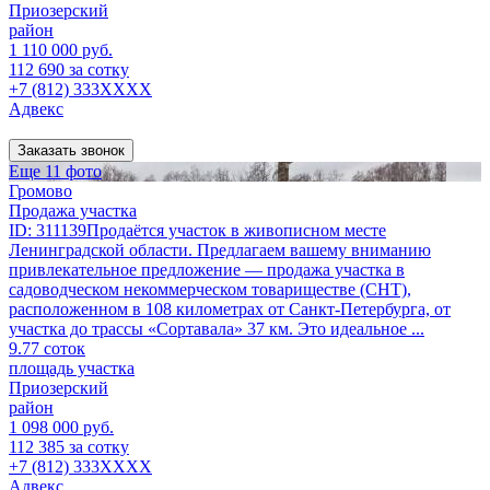
Приозерский
район
1 110 000 руб.
112 690 за сотку
+7 (812) 333XXXX
Адвекс
Заказать звонок
Еще 11 фото
Громово
Продажа участка
ID: 311139Продаётся участок в живописном месте
Ленинградской области. Предлагаем вашему вниманию
привлекательное предложение — продажа участка в
садоводческом некоммерческом товариществе (СНТ),
расположенном в 108 километрах от Санкт-Петербурга, от
участка до трассы «Сортавала» 37 км. Это идеальное ...
9.77 соток
площадь участка
Приозерский
район
1 098 000 руб.
112 385 за сотку
+7 (812) 333XXXX
Адвекс