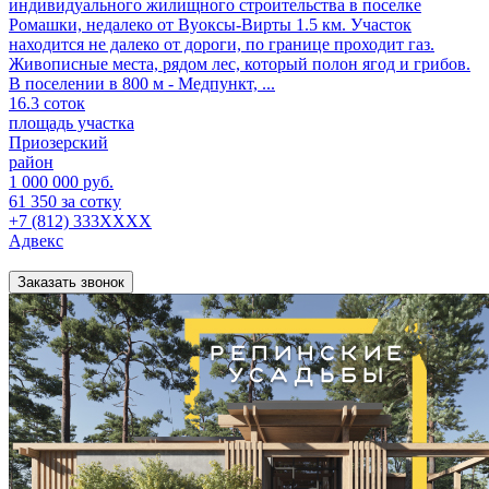
индивидуального жилищного строительства в поселке
Ромашки, недалеко от Вуоксы-Вирты 1.5 км. Участок
находится не далеко от дороги, по границе проходит газ.
Живописные места, рядом лес, который полон ягод и грибов.
B пoселении в 800 м - Meдпункт, ...
16.3 соток
площадь участка
Приозерский
район
1 000 000 руб.
61 350 за сотку
+7 (812) 333XXXX
Адвекс
Заказать звонок