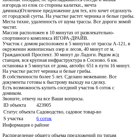
изгородь из елок со стороны калитки., мечта
дачника)Отличное предложение для тех, кто хочет отдохнуть
от городской суеты. На участке растет черника и белые грибы.
Места тихие, удаленность от шума трассы. Все дороги зимой
чистят.
Массив расположен в 10 минутах от развлекательно-
спортивного комплекса ИГОРА-ДРАЙВ.
Участок с домом расположен в 5 минутах от трассы А-121, в
окружении живописных озер и лесов, 40 минут от м.
Гражданский Проспект. 30 минут до Ладоги. Рядом ж/д
станция, вся крупная инфраструктура в Сосново. 6 км.
остановка в 5 минутах от дома, автобус 651 в пути 16 минут.
На участке растет черника и белые грибы.
В собственности более 5 лет. Сделано межевание. Все
документы готовы к быстрому выходу на сделку.
Есть возможность купить соседний участок 6 соток с
домиком.
Звоните, отвечу на все Ваши вопросы.
ID объекта
423905
Статус объекта
Садоводство, садовое товар-во
S участка
6 соток
Информация о районе
Распределение общего объема предложений по типам