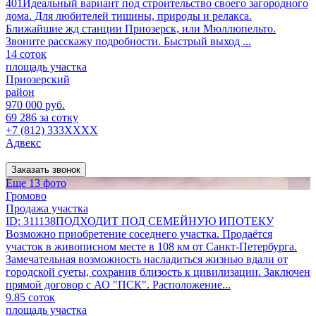
401Идеальный вариант под строительство своего загородного
дома. Для любителей тишины, природы и релакса.
Ближайшие жд станции Приозерск, или Мюллюпельто.
Звоните расскажу подробности. Быстрый выход ...
14 соток
площадь участка
Приозерский
район
970 000 руб.
69 286 за сотку
+7 (812) 333XXXX
Адвекс
Заказать звонок
Еще 13 фото
Громово
Продажа участка
ID: 311138ПОДХОДИТ ПОД СЕМЕЙНУЮ ИПОТЕКУ
Возможно приобретение соседнего участка. Продаётся
участок в живописном месте в 108 км от Санкт-Петербурга.
Замечательная возможность насладиться жизнью вдали от
городской суеты, сохранив близость к цивилизации. Заключен
прямой договор с АО "ПСК". Расположение...
9.85 соток
площадь участка