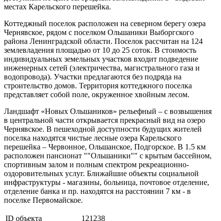
местах Карельского перешейка.
Коттеджный поселок расположен на северном берегу озера
Чернявское, рядом с поселком Ольшаники Выборгского
района Ленинградской области. Поселок рассчитан на 124
землевладения площадью от 10 до 25 соток. В стоимость
индивидуальных земельных участков входит подведение
инженерных сетей (электричества, магистрального газа и
водопровода). Участки предлагаются без подряда на
строительство домов. Территория коттеджного поселка
представляет собой поле, окруженное хвойным лесом.
Ландшафт «Новых Ольшаников» рельефный – с возвышения
в центральной части открывается прекрасный вид на озеро
Чернявское. В пешеходной доступности будущих жителей
поселка находятся чистые лесные озера Карельского
перешейка – Червонное, Ольшанское, Подгорское. В 1.5 км
расположен пансионат ""Ольшаники"" с крытым бассейном,
спортивным залом и полным спектром рекреационно-
оздоровительных услуг. Ближайшие объекты социальной
инфраструктуры - магазины, больница, почтовое отделение,
отделение банка и пр. находятся на расстоянии 7 км - в
поселке Первомайское.
ID объекта
121238