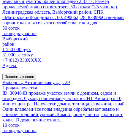
земельный участок общей площадью 2.37 га. Размер
продаваемой доли соответствует 50 соткам (1/5 участка).
Ленинградская область, Выборгский район, СПК
«Матросово»Координаты: 60. 490062, 28. 833996Отличный
вариант как для сельского хозяйства, так и для...
50 соток
площадь участка
Выборгский
район
1 550 000 руб.
31 000 за сотку
+7 (812) 333XXXX
Адвекс
Заказать звонок
Выборг г., Антоновская ул., д. 29
Продажа участка
ID: 309464В продаже участок земли с домиком, садом и
огородом. Сухой, солнечный участок в СНТ Авиатор в 10
мин от центра. На участке домик, теплица, скважина, сарай.
Один владелец все годы владения обрабатывает землю и
снимает хороший урожай. Зимой дорогу чистят, транспорт
ходит. В доме печное отопл...
10 соток
площадь участка