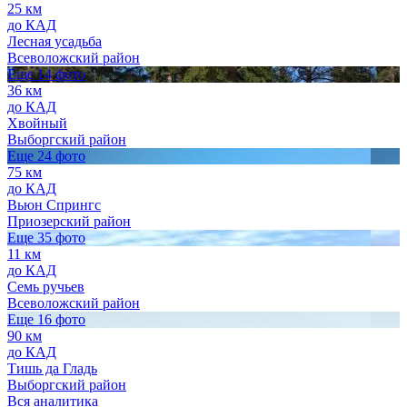
25 км
до КАД
Лесная усадьба
Всеволожский район
Еще 14 фото
36 км
до КАД
Хвойный
Выборгский район
Еще 24 фото
75 км
до КАД
Вьюн Спрингс
Приозерский район
Еще 35 фото
11 км
до КАД
Семь ручьев
Всеволожский район
Еще 16 фото
90 км
до КАД
Тишь да Гладь
Выборгский район
Вся аналитика