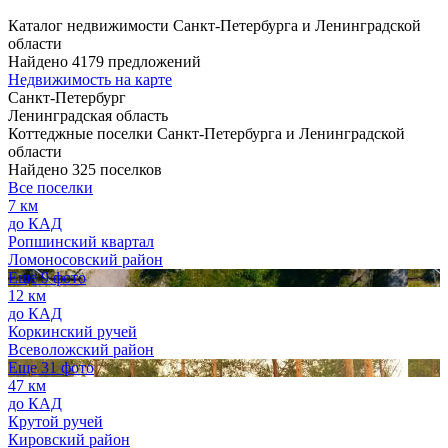
Каталог недвижимости Санкт-Петербурга и Ленинградской
области
Найдено 4179 предложений
Недвижимость на карте
Санкт-Петербург
Ленинградская область
Коттеджные поселки Санкт-Петербурга и Ленинградской
области
Найдено 325 поселков
Все поселки
7 км
до КАД
Ропшинский квартал
Ломоносовский район
Еще 9 фото
12 км
до КАД
Коркинский ручей
Всеволожский район
Еще 31 фото
47 км
до КАД
Крутой ручей
Кировский район