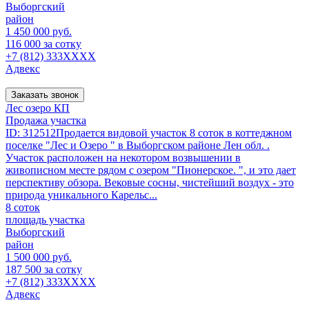
Выборгский
район
1 450 000 руб.
116 000 за сотку
+7 (812) 333XXXX
Адвекс
Заказать звонок
Лес озеро КП
Продажа участка
ID: 312512Продается видовой участок 8 соток в коттеджном
поселке "Лес и Озеро " в Выборгском районе Лен обл. .
Участок расположен на некотором возвышении в
живописном месте рядом с озером "Пионерское. ", и это дает
перспективу обзора. Вековые сосны, чистейший воздух - это
природа уникального Карельс...
8 соток
площадь участка
Выборгский
район
1 500 000 руб.
187 500 за сотку
+7 (812) 333XXXX
Адвекс