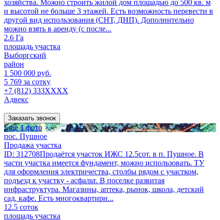
хозяйства. Можно строить жилой дом площадью до 500 кв. м
и высотой не больше 3 этажей. Есть возможность перевести в
другой вид использования (СНТ, ДНП). Дополнительно
можно взять в аренду (с после...
2.6 Га
площадь участка
Выборгский
район
1 500 000 руб.
5 769 за сотку
+7 (812) 333XXXX
Адвекс
Заказать звонок
Еще 1 фото
пос. Пушное
Продажа участка
ID: 312708Продаётся участок ИЖС 12.5сот. в п. Пушное. В
части участка имеется фундамент, можно использовать. ТУ
для оформления электричества, столбы рядом с участком,
подъезд к участку - асфальт. В поселке развитая
инфраструктура. Магазины, аптека, рынок, школа, детский
сад, кафе. Есть многоквартирн...
12.5 соток
площадь участка