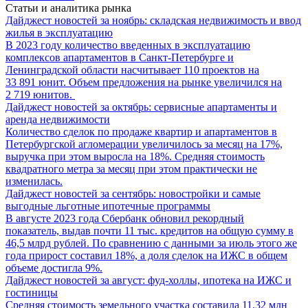
Статьи и аналитика рынка
Дайджест новостей за ноябрь: складская недвижимость и ввод
жилья в эксплуатацию
В 2023 году количество введенных в эксплуатацию
комплексов апартаментов в Санкт-Петербурге и
Ленинградской области насчитывает 110 проектов на
33 891 юнит. Объем предложения на рынке увеличился на
2 719 юнитов.
Дайджест новостей за октябрь: сервисные апартаменты и
аренда недвижимости
Количество сделок по продаже квартир и апартаментов в
Петербургской агломерации увеличилось за месяц на 17%,
выручка при этом выросла на 18%. Средняя стоимость
квадратного метра за месяц при этом практически не
изменилась.
Дайджест новостей за сентябрь: новостройки и самые
выгодные льготные ипотечные программы
В августе 2023 года Сбербанк обновил рекордный
показатель, выдав почти 11 тыс. кредитов на общую сумму в
46,5 млрд рублей. По сравнению с данными за июль этого же
года прирост составил 18%, а доля сделок на ИЖС в общем
объеме достигла 9%.
Дайджест новостей за август: фуд-холлы, ипотека на ИЖС и
гостиницы
Средняя стоимость земельного участка составила 11,32 млн