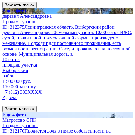
Заказать звонок
Еще 8 фото
деревня Александровка
Продажа участка
ID: 312375Ленинградская область, Выборгский район,
деревня Александровка: Земельный участок 10.00 соток ИЖС,
сухой, правильной прямоугольной формы, произведено
межевание. Подходит для постоянного проживания, есть
возможность регистрации. Соседи проживают на постоянной
основе. Муниципальная дорога, з...
10 соток
площадь участка
Выборгский
район
1 500 000 руб.
150 000 за сотку
+7 (812) 333XXXX
Адвекс
Заказать звонок
Еще 4 фото
Матросово СПК
Продажа участка
ID: 312170Продаётся доля в праве собственности на