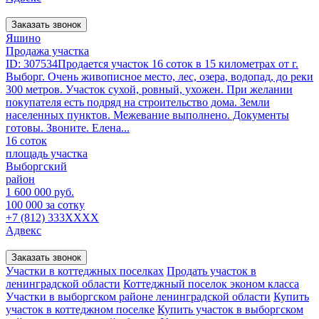
Заказать звонок
Яшино
Продажа участка
ID: 307534Продается участок 16 соток в 15 километрах от г.
Выборг. Очень живописное место, лес, озера, водопад, до реки
300 метров. Участок сухой, ровный, ухожен. При желании
покупателя есть подряд на строительство дома. Земли
населенных пунктов. Межевание выполнено. Документы
готовы. Звоните. Елена...
16 соток
площадь участка
Выборгский
район
1 600 000 руб.
100 000 за сотку
+7 (812) 333XXXX
Адвекс
Заказать звонок
Участки в коттеджных поселках
Продать участок в
ленинградской области
Коттеджный поселок эконом класса
Участки в выборгском районе ленинградской области
Купить
участок в коттеджном поселке
Купить участок в выборгском