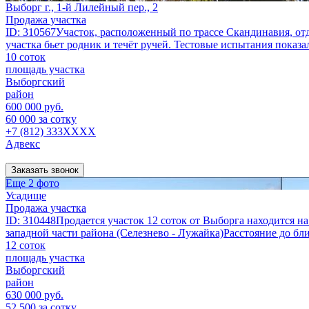
Выборг г., 1-й Лилейный пер., 2
Продажа участка
ID: 310567Участок, расположенный по трассе Скандинавия, отд
участка бьет родник и течёт ручей. Тестовые испытания показа
10 соток
площадь участка
Выборгский
район
600 000 руб.
60 000 за сотку
+7 (812) 333XXXX
Адвекс
Заказать звонок
Еще 2 фото
Усадище
Продажа участка
ID: 310448Продается участок 12 соток от Выборга находится на
западной части района (Селезнево - Лужайка)Расстояние до б
12 соток
площадь участка
Выборгский
район
630 000 руб.
52 500 за сотку