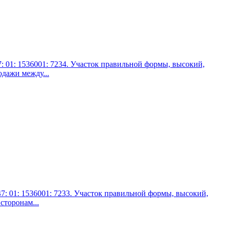
1: 1536001: 7234. Участок правильной формы, высокий,
одажи между...
 01: 1536001: 7233. Участок правильной формы, высокий,
сторонам...