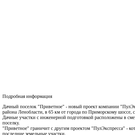
Подробная информация
Дачный поселок "Приветное" - новый проект компании "ПулЭкс
района Ленобласти, в 65 км от города по Приморскому шоссе, с
Дачные участки с инженерной подготовкой расположены в смеш
поселку.
"Приветное" граничит с другим проектом "ПулЭкспресса" - ко
последние земельные участки.