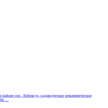
 в районе пос. Лейпясуо, садоводческое некоммерческое
. ...