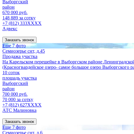
Выборгский
район
670 000 руб.
148 889 за сотку
+7 (812) 333XXXX
Адвекс
Заказать звонок
Еще 7 фото
Семиозерье снт, д.45
Продажа участка
На Карельском перешейке в Выборгском районе Ленинградской 
(Красногвардейское озеро- самое большое озеро Выборгского р
10 соток
площадь участка
Выборгский
район
700 000 руб.
70 000 за сотку
+7 (812) 627XXXX
АТС Малиновка
Заказать звонок
Еще 7 фото
Семиозерье снт, д.6