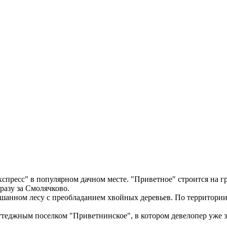
пресс" в популярном дачном месте. "Приветное" строится на г
разу за Смолячково.
анном лесу с преобладанием хвойных деревьев. По территории п
ттеджным поселком "Приветнинское", в котором девелопер уже 