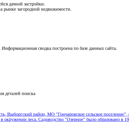
йся дачной застройки.
на рынке загородной недвижимости.
 Информационная сводка построена по базе данных сайта.
ия деталей поиска
асть, Выборгский район, МО "Гончаровское сельское поселение",
 в окружении леса. Садоводство "Озерное" было образовано в 1996