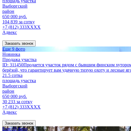
площадь участка
Выборгский
район
650 000 руб.
104 839 за сотку
+7 (812) 333XXXX
Адвекс
Заказать звонок
Еще 9 фото
Новинка
Продажа участка
ID: 311450Продается участок рядом с бывшим финским хутором.
берёзой, что гарантирует вам удачную тихую охоту и лесные яго
21.5 сотка
площадь участка
Выборгский
район
650 000 руб.
30 233 за сотку
+7 (812) 333XXXX
Адвекс
Заказать звонок
Еще 10 фото