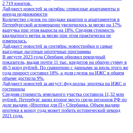
2 719 юнитов.
Дайджест новостей за октябрь: сервисные апартаменты и
аренда недвижимости
Количество сделок по продаже квартир и апартаментов в
Петербургской агломерации увеличилось за месяц на 17%,
выручка при этом выросла на 18%. Средняя стоимость
квадратного метра за месяц при этом практически не
изменилась.
Дайджест новостей за сентябрь: новостройки и самые
выгодные льготные ипотечные программы
В августе 2023 года Сбербанк обновил рекордный
показатель, выдав почти 11 тыс. кредитов на общую сумму в
46,5 млрд рублей. По сравнению с данными за июль этого же
года прирост составил 18%, а доля сделок на ИЖС в общем
объеме достигла 9%.
Дайджест новостей за август: фуд-холлы, ипотека на ИЖС и
гостиницы
Средняя стоимость земельного участка составила 11,32 млн
рублей. Петербург занял второе место среди регионов РФ по
доле выдачи «Ипотеки для IT» Сбербанка. Объем выдачи
ипотеки к концу года может побить исторический рекорд
2021 года.