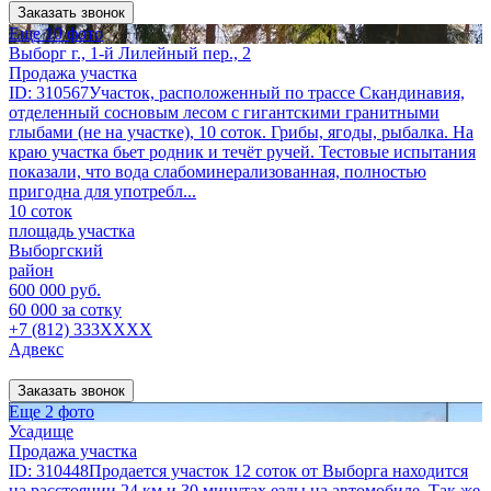
Заказать звонок
Еще 10 фото
Выборг г., 1-й Лилейный пер., 2
Продажа участка
ID: 310567Участок, расположенный по трассе Скандинавия,
отделенный сосновым лесом с гигантскими гранитными
глыбами (не на участке), 10 соток. Грибы, ягоды, рыбалка. На
краю участка бьет родник и течёт ручей. Тестовые испытания
показали, что вода слабоминерализованная, полностью
пригодна для употребл...
10 соток
площадь участка
Выборгский
район
600 000 руб.
60 000 за сотку
+7 (812) 333XXXX
Адвекс
Заказать звонок
Еще 2 фото
Усадище
Продажа участка
ID: 310448Продается участок 12 соток от Выборга находится
на расстоянии 24 км и 30 минутах езды на автомобиле. Так же