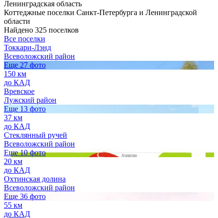
Ленинградская область
Коттеджные поселки Санкт-Петербурга и Ленинградской
области
Найдено 325 поселков
Все поселки
Токкари-Лэнд
Всеволожский район
Еще 27 фото
150 км
до КАД
Вревское
Лужский район
Еще 13 фото
37 км
до КАД
Стеклянный ручей
Всеволожский район
Еще 10 фото
20 км
до КАД
Охтинская долина
Всеволожский район
Еще 36 фото
55 км
до КАД