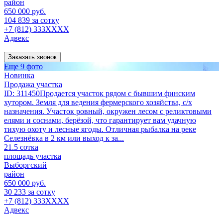
район
650 000 руб.
104 839 за сотку
+7 (812) 333XXXX
Адвекс
Заказать звонок
Еще 9 фото
Новинка
Продажа участка
ID: 311450Продается участок рядом с бывшим финским
хутором. Земля для ведения фермерского хозяйства, с/х
назначения. Участок ровный, окружен лесом с реликтовыми
елями и соснами, берёзой, что гарантирует вам удачную
тихую охоту и лесные ягоды. Отличная рыбалка на реке
Селезнёвка в 2 км или выход к за...
21.5 сотка
площадь участка
Выборгский
район
650 000 руб.
30 233 за сотку
+7 (812) 333XXXX
Адвекс