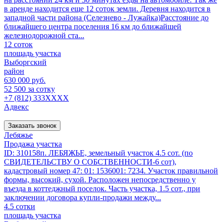
в аренде находится еще 12 соток земли. Деревня находится в
западной части района (Селезнево - Лужайка)Расстояние до
ближайшего центра поселения 16 км до ближайшей
железнодорожной ста...
12 соток
площадь участка
Выборгский
район
630 000 руб.
52 500 за сотку
+7 (812) 333XXXX
Адвекс
Заказать звонок
Лебяжье
Продажа участка
ID: 310158п. ЛЕБЯЖЬЕ, земельный участок 4.5 сот. (по
СВИДЕТЕЛЬСТВУ О СОБСТВЕННОСТИ-6 сот),
кадастровый номер 47: 01: 1536001: 7234. Участок правильной
формы, высокий, сухой. Расположен непосредственно у
въезда в коттеджный поселок. Часть участка, 1.5 сот., при
заключении договора купли-продажи между...
4.5 сотки
площадь участка