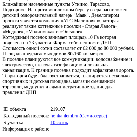
Ближайшие населенные пункты Уткино, Тарасово,
Подгорное. На противоположном берегу озера расположен
детский оздоровительный лагерь "Маяк". Девелопером
проекта является компания «АТС Малиновка», которая
реализует также коттеджные поселки «Старая Ладога»,
«Медное», «Малиновка» и «Овсяное».
Коттеджный поселок занимает площадь 10 Га которая
поделена на 73 участка. Форма собственности ДНП.
Стоимость одной сотки составляет от 62 000 до 80 000 рублей.
Площадь предлагаемых домов 80-160 кв. метров.
В поселке планируются все коммуникации: водоснабжение и
электричество, включая газификацию и локальная
канализация. К границе поселка подходит асфальтовая дорога.
Территория будет благоустраиваться, планируется несколько
спортивных и детская площадка, магазин смешанной
торговли, медпункт и административное здание для
правления ДНП.
.
ID объекта
219107
Коттеджный поселок:
honkaniemi.ru (Семиозерье)
S участка
10 соток
Информация о районе