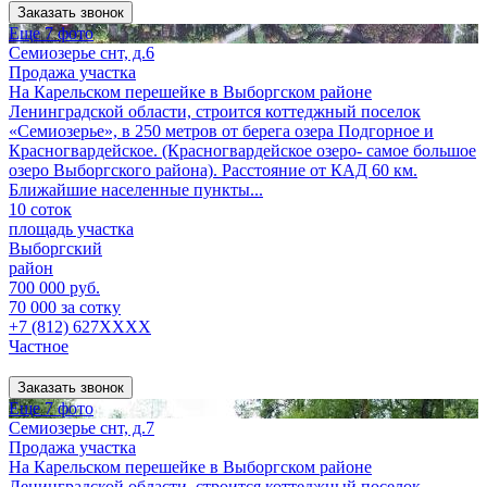
Заказать звонок
Еще 7 фото
Семиозерье снт, д.6
Продажа участка
На Карельском перешейке в Выборгском районе
Ленинградской области, строится коттеджный поселок
«Семиозерье», в 250 метров от берега озера Подгорное и
Красногвардейское. (Красногвардейское озеро- самое большое
озеро Выборгского района). Расстояние от КАД 60 км.
Ближайшие населенные пункты...
10 соток
площадь участка
Выборгский
район
700 000 руб.
70 000 за сотку
+7 (812) 627XXXX
Частное
Заказать звонок
Еще 7 фото
Семиозерье снт, д.7
Продажа участка
На Карельском перешейке в Выборгском районе
Ленинградской области, строится коттеджный поселок