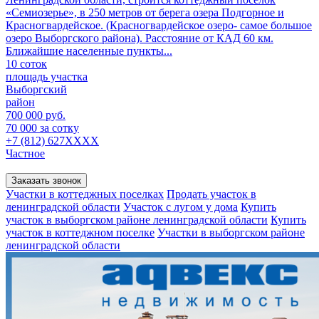
«Семиозерье», в 250 метров от берега озера Подгорное и
Красногвардейское. (Красногвардейское озеро- самое большое
озеро Выборгского района). Расстояние от КАД 60 км.
Ближайшие населенные пункты...
10 соток
площадь участка
Выборгский
район
700 000 руб.
70 000 за сотку
+7 (812) 627XXXX
Частное
Заказать звонок
Участки в коттеджных поселках
Продать участок в
ленинградской области
Участок с лугом у дома
Купить
участок в выборгском районе ленинградской области
Купить
участок в коттеджном поселке
Участки в выборгском районе
ленинградской области