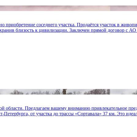
етение соседнего участка. Продаётся участок в живописном
охранив близость к цивилизации. Заключен прямой договор с АО
кой области. Предлагаем вашему вниманию привлекательное пре
Петербурга, от участка до трассы «Сортавала» 37 км. Это идеаль