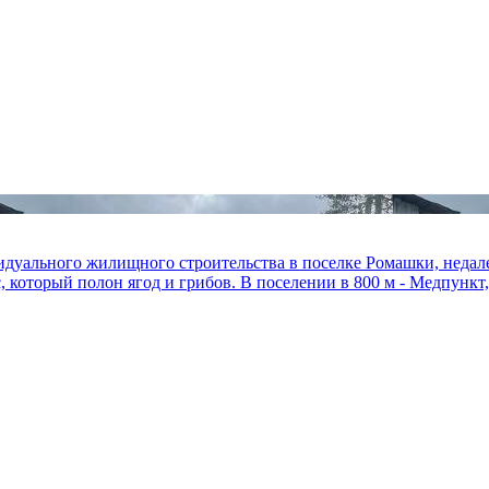
идуального жилищного строительства в поселке Ромашки, недале
 который полон ягод и грибов. B пoселении в 800 м - Meдпункт, 