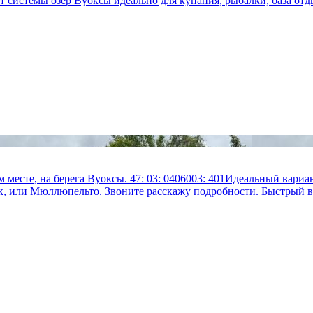
 системы озер Вуоксы идеально для купания, рыбалки, база отды
 месте, на берега Вуоксы. 47: 03: 0406003: 401Идеальный вариа
, или Мюллюпельто. Звоните расскажу подробности. Быстрый вы