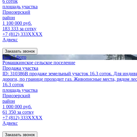
6 соток
площадь участка
Приозерский
район
1 100 000 руб.
183 333 за сотку
+7 (812) 333XXXX
Адвекс
Заказать звонок
Еще 7 фото
Ромашкинское сельское поселение
Продажа участка
ID: 310386В продаже земельный участок 16.3 соток. Для индив
дороги, по границе проходит газ. Живописные места, рядом лес,
16.3 соток
площадь участка
Приозерский
район
1 000 000 руб.
61 350 за сотку
+7 (812) 333XXXX
Адвекс
Заказать звонок