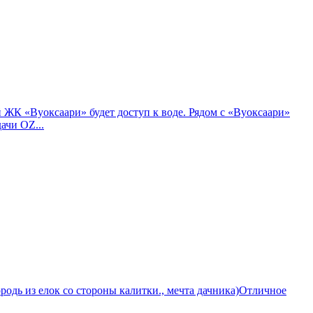
 ЖК «Вуоксаари» будет доступ к воде. Рядом с «Вуоксаари»
ачи OZ...
ородь из елок со стороны калитки., мечта дачника)Отличное