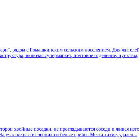
ари", рядом с Ромашкинским сельским поселением. Для жителей
аструктура, включая супермаркет, почтовое отделение, пунктвыд
 сторон хвойные посадки, не проглядываются соседи и живая изг
На участке растет черника и белые грибы. Места тихие, удален...