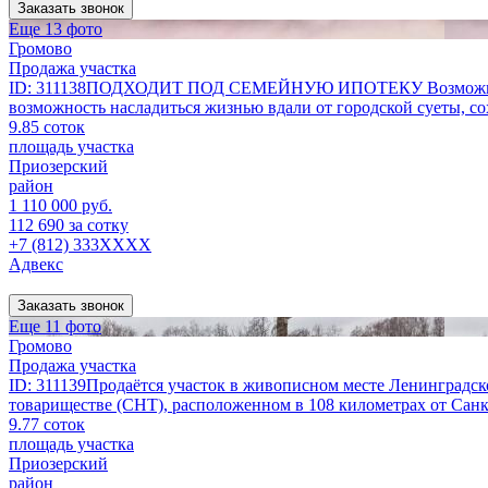
Заказать звонок
Еще 13 фото
Громово
Продажа участка
ID: 311138ПОДХОДИТ ПОД СЕМЕЙНУЮ ИПОТЕКУ Возможно приобр
возможность насладиться жизнью вдали от городской суеты, с
9.85 соток
площадь участка
Приозерский
район
1 110 000 руб.
112 690 за сотку
+7 (812) 333XXXX
Адвекс
Заказать звонок
Еще 11 фото
Громово
Продажа участка
ID: 311139Продаётся участок в живописном месте Ленинградс
товариществе (СНТ), расположенном в 108 километрах от Санкт-
9.77 соток
площадь участка
Приозерский
район