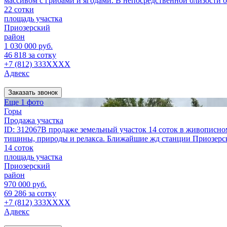
массивом с грибами и ягодами. В непосредственной близости от
22 сотки
площадь участка
Приозерский
район
1 030 000 руб.
46 818 за сотку
+7 (812) 333XXXX
Адвекс
Заказать звонок
Еще 1 фото
Горы
Продажа участка
ID: 312067В продаже земельный участок 14 соток в живописном
тишины, природы и релакса. Ближайшие жд станции Приозерск
14 соток
площадь участка
Приозерский
район
970 000 руб.
69 286 за сотку
+7 (812) 333XXXX
Адвекс