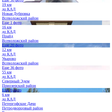
Еще 30 фото
19 км
до КАД
Новая Дубровка
Всеволожский район
Еще 1 фото
16 км
до КАД
Прайд
Всеволожский район
Еще 20 фото
12 км
до КАД
Уварово
Всеволожский район
Еще 36 фото
55 км
до КАД
Северный Эдем
Приозерский район
Еще 6 фото
6 км
до КАД
Петергофские Дачи
Петродворцовый район