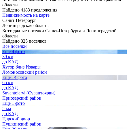
области
Найдено 4183 предложения
Недвижимость на карте
Санкт-Петербург
Ленинградская область
Коттеджные поселки Санкт-Петербурга и Ленинградской
области
Найдено 325 поселков
Все поселки
Еще 4 фото
39 км
до КАД
Хутор близ Извары
Ломоносовский район
Еще 14 фото
65 км
до КАД
Suvantojarvi (Сувантоярви)
Приозерский район
Еще 1 фото
5 км
до КАД
Царский двор
Пушкинский район