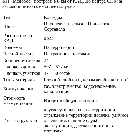
КП «Медовое» построен в 8 км от КАД. До центра СПб на
автомобиле ехать не более получаса.
Тип
Коттеджи
Проспект Энгельса – Приозерск –
Шоссе
Сортавала
Расстояние до
8 км
КАД
Водоемы
На территории
Лесной массив
На границе с поселком
Количество домов
24
Площадь домов
507 – 537 м²
Площадь участков
37 – 50 соток
Типы материала
Блоки (пеноблоки, керамзитоблоки и пр.)
газ, электричество, водоснабжение,
Коммуникации
канализация
Стоимость
Входит в общую стоимость.
коммуникаций
круглосуточная охрана территории,
ограждение территории поселка, уличное
Инфраструктура
освещение, наличие службы
эксплуатации, детская спортивная
площадка