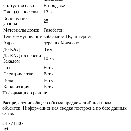
Статус поселка
В продаже
Площадь поселка
13 га
Количество
25
участков
Материалы домов
Газобетон
Телекоммуникации
кабельное ТВ, интернет
Адрес
деревня Колясово
До КАД
8 км
До КАД по версии
10 км
Закадом
Газ
Есть
Электричество
Есть
Вода
Есть
Канализация
Есть
Информация о районе
Распределение общего объема предложений по типам
объектов. Информационная сводка построена по базе данных
сайта.
24 773 807
руб