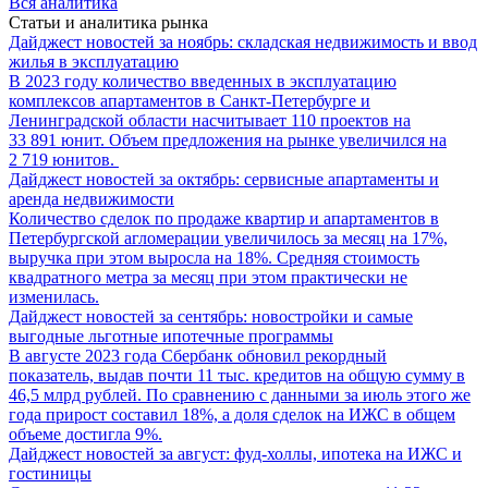
Вся аналитика
Статьи и аналитика рынка
Дайджест новостей за ноябрь: складская недвижимость и ввод
жилья в эксплуатацию
В 2023 году количество введенных в эксплуатацию
комплексов апартаментов в Санкт-Петербурге и
Ленинградской области насчитывает 110 проектов на
33 891 юнит. Объем предложения на рынке увеличился на
2 719 юнитов.
Дайджест новостей за октябрь: сервисные апартаменты и
аренда недвижимости
Количество сделок по продаже квартир и апартаментов в
Петербургской агломерации увеличилось за месяц на 17%,
выручка при этом выросла на 18%. Средняя стоимость
квадратного метра за месяц при этом практически не
изменилась.
Дайджест новостей за сентябрь: новостройки и самые
выгодные льготные ипотечные программы
В августе 2023 года Сбербанк обновил рекордный
показатель, выдав почти 11 тыс. кредитов на общую сумму в
46,5 млрд рублей. По сравнению с данными за июль этого же
года прирост составил 18%, а доля сделок на ИЖС в общем
объеме достигла 9%.
Дайджест новостей за август: фуд-холлы, ипотека на ИЖС и
гостиницы