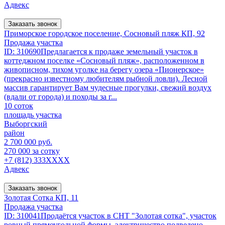
Адвекс
Заказать звонок
Приморское городское поселение, Сосновый пляж КП, 92
Продажа участка
ID: 310690Предлагается к продаже земельный участок в
коттеджном поселке «Сосновый пляж», расположенном в
живописном, тихом уголке на берегу озера «Пионерское»
(прекрасно известному любителям рыбной ловли). Лесной
массив гарантирует Вам чудесные прогулки, свежий воздух
(вдали от города) и походы за г...
10 соток
площадь участка
Выборгский
район
2 700 000 руб.
270 000 за сотку
+7 (812) 333XXXX
Адвекс
Заказать звонок
Золотая Сотка КП, 11
Продажа участка
ID: 310041Продаётся участок в СНТ "Золотая сотка", участок
ровный прямоугольной формы, электричество подведено.