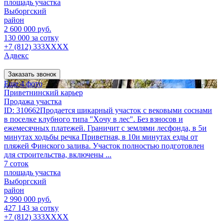
площадь участка
Выборгский
район
2 600 000 руб.
130 000 за сотку
+7 (812) 333XXXX
Адвекс
Заказать звонок
Еще 4 фото
Приветнинский карьер
Продажа участка
ID: 310662Пpодаетcя шикарный учаcток с вековыми соснами
в поcелкe клубногo типa "Xочу в леc". Без взносов и
ежемесячных платежей. Граничит с землями лесфонда, в 5и
минутах ходьбы речка Приветная, в 10и минутах езды от
пляжей Финского залива. Участок полностью подготовлен
для строительства, включены ...
7 соток
площадь участка
Выборгский
район
2 990 000 руб.
427 143 за сотку
+7 (812) 333XXXX