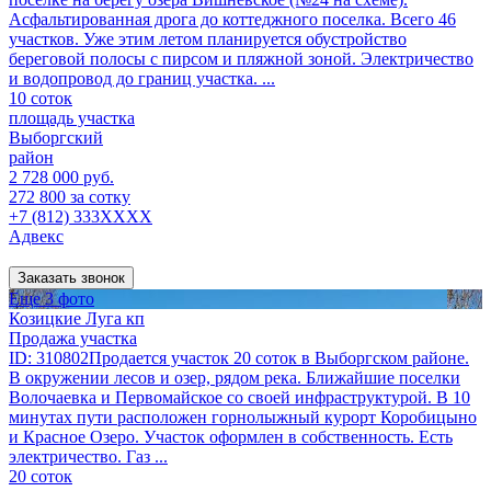
Асфальтированная дрога до коттеджного поселка. Всего 46
участков. Уже этим летом планируется обустройство
береговой полосы с пирсом и пляжной зоной. Электричество
и водопровод до границ участка. ...
10 соток
площадь участка
Выборгский
район
2 728 000 руб.
272 800 за сотку
+7 (812) 333XXXX
Адвекс
Заказать звонок
Еще 3 фото
Козицкие Луга кп
Продажа участка
ID: 310802Продается участок 20 соток в Выборгском районе.
В окружении лесов и озер, рядом река. Ближайшие поселки
Волочаевка и Первомайское со своей инфраструктурой. В 10
минутах пути расположен горнолыжный курорт Коробицыно
и Красное Озеро. Участок оформлен в собственность. Есть
электричество. Газ ...
20 соток