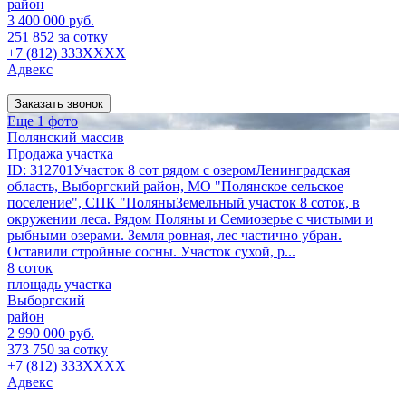
район
3 400 000 руб.
251 852 за сотку
+7 (812) 333XXXX
Адвекс
Заказать звонок
Еще 1 фото
Полянский массив
Продажа участка
ID: 312701Участок 8 сот рядом с озеромЛенинградская
область, Выборгский район, МО "Полянское сельское
поселение", СПК "ПоляныЗемельный участок 8 соток, в
окружении леса. Рядом Поляны и Семиозерье с чистыми и
рыбными озерами. Земля ровная, лес частично убран.
Оставили стройные сосны. Участок сухой, р...
8 соток
площадь участка
Выборгский
район
2 990 000 руб.
373 750 за сотку
+7 (812) 333XXXX
Адвекс