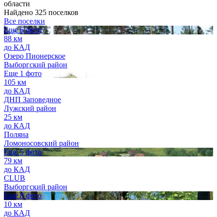
области
Найдено 325 поселков
Все поселки
Еще 6 фото
88 км
до КАД
Озеро Пионерское
Выборгский район
Еще 1 фото
105 км
до КАД
ДНП Заповедное
Лужский район
25 км
до КАД
Поляна
Ломоносовский район
Еще 5 фото
79 км
до КАД
CLUB
Выборгский район
Еще 8 фото
10 км
до КАД