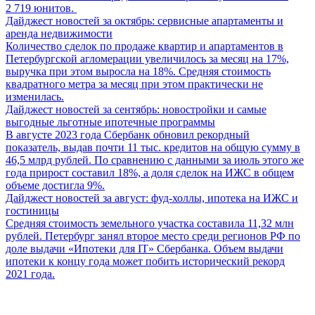
2 719 юнитов.
Дайджест новостей за октябрь: сервисные апартаменты и
аренда недвижимости
Количество сделок по продаже квартир и апартаментов в
Петербургской агломерации увеличилось за месяц на 17%,
выручка при этом выросла на 18%. Средняя стоимость
квадратного метра за месяц при этом практически не
изменилась.
Дайджест новостей за сентябрь: новостройки и самые
выгодные льготные ипотечные программы
В августе 2023 года Сбербанк обновил рекордный
показатель, выдав почти 11 тыс. кредитов на общую сумму в
46,5 млрд рублей. По сравнению с данными за июль этого же
года прирост составил 18%, а доля сделок на ИЖС в общем
объеме достигла 9%.
Дайджест новостей за август: фуд-холлы, ипотека на ИЖС и
гостиницы
Средняя стоимость земельного участка составила 11,32 млн
рублей. Петербург занял второе место среди регионов РФ по
доле выдачи «Ипотеки для IT» Сбербанка. Объем выдачи
ипотеки к концу года может побить исторический рекорд
2021 года.