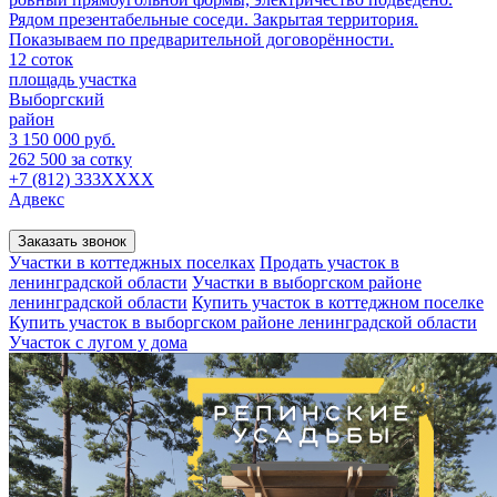
Рядом презентабельные соседи. Закрытая территория.
Показываем по предварительной договорённости.
12 соток
площадь участка
Выборгский
район
3 150 000 руб.
262 500 за сотку
+7 (812) 333XXXX
Адвекс
Заказать звонок
Участки в коттеджных поселках
Продать участок в
ленинградской области
Участки в выборгском районе
ленинградской области
Купить участок в коттеджном поселке
Купить участок в выборгском районе ленинградской области
Участок с лугом у дома