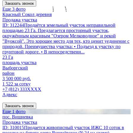
Заказать звонок
Еще 3 фото
Красный Сокол деревня
Продажа участка
ID: 312244Продаётся земельный участок неправильной
площадью 23 Га. Предлагается просторный участок,
окружённым красивым "Озером Мелководное" и рекой
"Вуоксой". Это хорошее место для тех, кто ценит уединение с
природой. Преимущества участка: • Подъезд к участку по
грунтовой дороге. • В непосредственн...
23 Га
площадь участка
Выборгский
район
3 500 000 руб.
1 522 за сотку
+7 (812) 333XXXX
Адвекс
Заказать звонок
Еще 1 фото
пос. Вишневка
Продажа участка
ID: 310015Продается живописный участок ИЖС 10 соток в
поселке на берегу озера Вишнёвское (№24 на схеме).