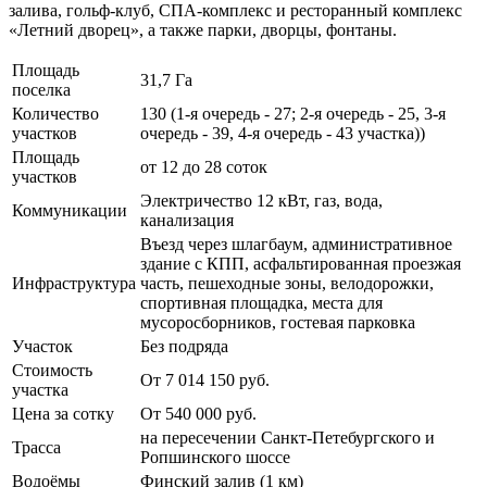
залива, гольф-клуб, СПА-комплекс и ресторанный комплекс
«Летний дворец», а также парки, дворцы, фонтаны.
Площадь
31,7 Га
поселка
Количество
130 (1-я очередь - 27; 2-я очередь - 25, 3-я
участков
очередь - 39, 4-я очередь - 43 участка))
Площадь
от 12 до 28 соток
участков
Электричество 12 кВт, газ, вода,
Коммуникации
канализация
Въезд через шлагбаум, административное
здание с КПП, асфальтированная проезжая
Инфраструктура
часть, пешеходные зоны, велодорожки,
спортивная площадка, места для
мусоросборников, гостевая парковка
Участок
Без подряда
Стоимость
От 7 014 150 руб.
участка
Цена за сотку
От 540 000 руб.
на пересечении Санкт-Петебургского и
Трасса
Ропшинского шоссе
Водоёмы
Финский залив (1 км)