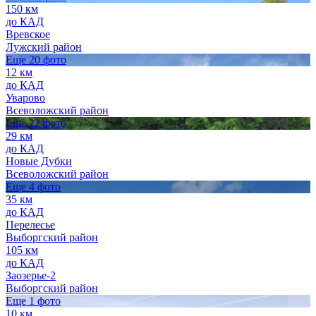
150 км
до КАД
Вревское
Лужский район
Еще 20 фото
12 км
до КАД
Уварово
Всеволожский район
Еще 22 фото
29 км
до КАД
Новые Дубки
Всеволожский район
Еще 4 фото
35 км
до КАД
Перелесье
Выборгский район
105 км
до КАД
Заозерье-2
Выборгский район
Еще 1 фото
10 км