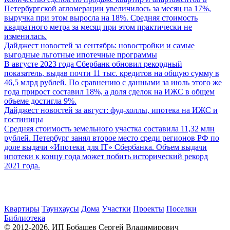
Петербургской агломерации увеличилось за месяц на 17%,
выручка при этом выросла на 18%. Средняя стоимость
квадратного метра за месяц при этом практически не
изменилась.
Дайджест новостей за сентябрь: новостройки и самые
выгодные льготные ипотечные программы
В августе 2023 года Сбербанк обновил рекордный
показатель, выдав почти 11 тыс. кредитов на общую сумму в
46,5 млрд рублей. По сравнению с данными за июль этого же
года прирост составил 18%, а доля сделок на ИЖС в общем
объеме достигла 9%.
Дайджест новостей за август: фуд-холлы, ипотека на ИЖС и
гостиницы
Средняя стоимость земельного участка составила 11,32 млн
рублей. Петербург занял второе место среди регионов РФ по
доле выдачи «Ипотеки для IT» Сбербанка. Объем выдачи
ипотеки к концу года может побить исторический рекорд
2021 года.
Квартиры
Таунхаусы
Дома
Участки
Проекты
Поселки
Библиотека
© 2012-2026, ИП Бобашев Сергей Владимирович