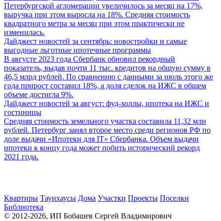
Петербургской агломерации увеличилось за месяц на 17%,
выручка при этом выросла на 18%. Средняя стоимость
квадратного метра за месяц при этом практически не
изменилась.
Дайджест новостей за сентябрь: новостройки и самые
выгодные льготные ипотечные программы
В августе 2023 года Сбербанк обновил рекордный
показатель, выдав почти 11 тыс. кредитов на общую сумму в
46,5 млрд рублей. По сравнению с данными за июль этого же
года прирост составил 18%, а доля сделок на ИЖС в общем
объеме достигла 9%.
Дайджест новостей за август: фуд-холлы, ипотека на ИЖС и
гостиницы
Средняя стоимость земельного участка составила 11,32 млн
рублей. Петербург занял второе место среди регионов РФ по
доле выдачи «Ипотеки для IT» Сбербанка. Объем выдачи
ипотеки к концу года может побить исторический рекорд
2021 года.
Квартиры
Таунхаусы
Дома
Участки
Проекты
Поселки
Библиотека
© 2012-2026, ИП Бобашев Сергей Владимирович