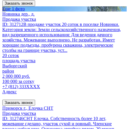
Заказать звонок
Еще 1 фото
Новинка дер., д.
Продажа участка
ID: 312712В продаже участок 20 соток в поселке Новинки.
Категория земли: Земли сельскохозяйственного назначения,
вид разрешенного использования: Для ведения дачного
хозяйства. Межевание выполнено. Не разработан. Имеет
хорошие подъезды, пробурена скважина, электрические
столбы на границе участка, уст...
20 соток
площадь участка
Выборгский
район
2 000 000 руб.
100 000 за сотку
+7 (812) 333XXXX
Адвекс
Заказать звонок
Приморск г., Елочка СНТ
Продажа участка
ID: 312746СНТ Елочка. Собственность более 10 лет,
межевание сделано, участок сухой и ровный. Членские
взносы небольшие. Остановка автобуса рядом, 20 минут