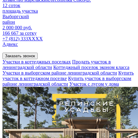
12 соток
площадь участка
Выборгский
район
2 000 000 руб.
166 667 за сотку
+7 (812) 333XXXX
Адвекс
Заказать звонок
Участки в коттеджных поселках
Продать участок в
ленинградской области
Коттеджный поселок эконом класса
Участки в выборгском районе ленинградской области
Купить
участок в коттеджном поселке
Купить участок в выборгском
районе ленинградской области
Участок с лугом у дома