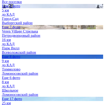
Все поселки
Еще 1 фото
5 км
до КАД
Город-Сад
Выборгский район
Еще 7 фото
Veren Village Стрельна
Петродворцовый район
16 км
до КАД
Парк Вилл
Всеволожский район
Еще 8 фото
9 км
до КАД
Тиммолово
Ломоносовский район
Еще 6 фото
8 км
до КАД
Школьное
Ломоносовский район
Еще 17 фото
25 км