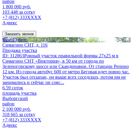
район
1 800 000 руб.
103 448 за сотку
+7 (812) 333XXXX
Адвекс
Заказать звонок
Еще 10 фото
Симагино СНТ, д. 116
Продажа участка
ID: 312863Ровный участок правильной формы 27х25 м в
Симагино СНТ «Виктория», в 50 км от города по
Зеленогорскому шоссе или Скандинавии. От станции Репино
12 км. Из города автобус 600 от метро Беговая идет ровно час.
Участок был отсыпан, он выше всех соседских, потом им не
занимались и сейчас он совс...
6.59 соток
площадь участка
Выборгский
район
2 100 000 руб.
318 665 за сотку
+7 (812) 333XXXX
Адвекс