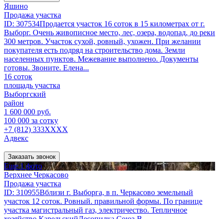
Яшино
Продажа участка
ID: 307534Продается участок 16 соток в 15 километрах от г.
Выборг. Очень живописное место, лес, озера, водопад, до реки
300 метров. Участок сухой, ровный, ухожен. При желании
покупателя есть подряд на строительство дома. Земли
населенных пунктов. Межевание выполнено. Документы
готовы. Звоните. Елена...
16 соток
площадь участка
Выборгский
район
1 600 000 руб.
100 000 за сотку
+7 (812) 333XXXX
Адвекс
Заказать звонок
Еще 1 фото
Верхнее Черкасово
Продажа участка
ID: 310955Вблизи г. Выборга, в п. Черкасово земельный
участок 12 соток. Ровный. правильной формы. По границе
участка магистральный газ, электричество. Тепличное
хозяйство КарельскийЛесопилка Союз-В.