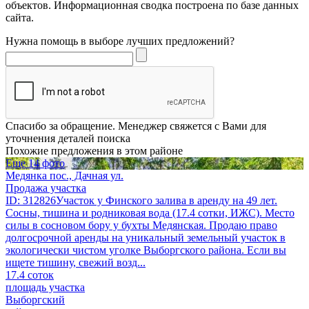
объектов. Информационная сводка построена по базе данных
сайта.
Нужна помощь в выборе лучших предложений?
Спасибо за обращение. Менеджер свяжется с Вами для
уточнения деталей поиска
Похожие предложения в этом районе
Еще 14 фото
Медянка пос., Дачная ул.
Продажа участка
ID: 312826Участок у Финского залива в аренду на 49 лет.
Сосны, тишина и родниковая вода (17.4 сотки, ИЖС). Место
силы в сосновом бору у бухты Медянская. Продаю право
долгосрочной аренды на уникальный земельный участок в
экологически чистом уголке Выборгского района. Если вы
ищете тишину, свежий возд...
17.4 соток
площадь участка
Выборгский