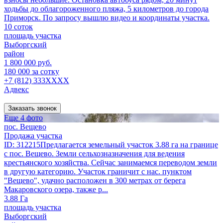
ходьбы до облагороженного пляжа, 5 километров до города
Приморск. По запросу вышлю видео и координаты участка.
10 соток
площадь участка
Выборгский
район
1 800 000 руб.
180 000 за сотку
+7 (812) 333XXXX
Адвекс
Заказать звонок
Еще 4 фото
пос. Вещево
Продажа участка
ID: 312215Предлагается земельный участок 3.88 га на границе
с пос. Вещево. Земли сельхозназначения для ведения
крестьянского хозяйства. Сейчас занимаемся переводом земли
в другую категорию. Участок граничит с нас. пунктом
"Вещево", удачно расположен в 300 метрах от берега
Макаровского озера, также р...
3.88 Га
площадь участка
Выборгский