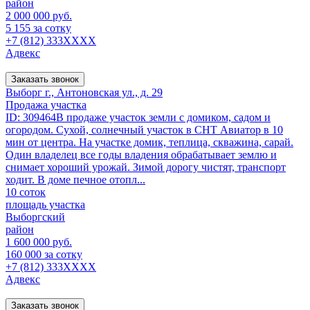
район
2 000 000 руб.
5 155 за сотку
+7 (812) 333XXXX
Адвекс
Заказать звонок
Выборг г., Антоновская ул., д. 29
Продажа участка
ID: 309464В продаже участок земли с домиком, садом и
огородом. Сухой, солнечный участок в СНТ Авиатор в 10
мин от центра. На участке домик, теплица, скважина, сарай.
Один владелец все годы владения обрабатывает землю и
снимает хороший урожай. Зимой дорогу чистят, транспорт
ходит. В доме печное отопл...
10 соток
площадь участка
Выборгский
район
1 600 000 руб.
160 000 за сотку
+7 (812) 333XXXX
Адвекс
Заказать звонок