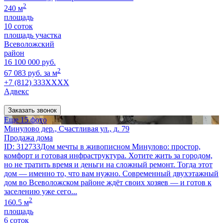
2
240 м
площадь
10 соток
площадь участка
Всеволожский
район
16 100 000 руб.
2
67 083 руб. за м
+7 (812) 333XXXX
Адвекс
Заказать звонок
Еще 15 фото
Минулово дер., Счастливая ул., д. 79
Продажа дома
ID: 312733Дом мечты в живописном Минулово: простор,
комфорт и готовая инфраструктура. Хотите жить за городом,
но не тратить время и деньги на сложный ремонт. Тогда этот
дом — именно то, что вам нужно. Современный двухэтажный
дом во Всеволожском районе ждёт своих хозяев — и готов к
заселению уже сего...
2
160.5 м
площадь
6 соток