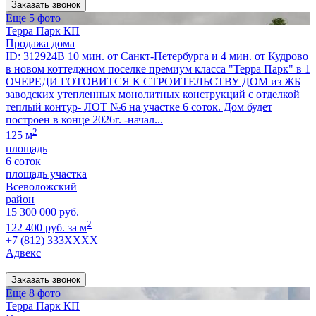
Заказать звонок
Еще 5 фото
Терра Парк КП
Продажа дома
ID: 312924В 10 мин. от Санкт-Петербурга и 4 мин. от Кудрово
в новом коттеджном поселке премиум класса "Терра Парк" в 1
ОЧЕРЕДИ ГОТОВИТСЯ К СТРОИТЕЛЬСТВУ ДОМ из ЖБ
заводских утепленных монолитных конструкций с отделкой
теплый контур- ЛОТ №6 на участке 6 соток. Дом будет
построен в конце 2026г. -начал...
2
125 м
площадь
6 соток
площадь участка
Всеволожский
район
15 300 000 руб.
2
122 400 руб. за м
+7 (812) 333XXXX
Адвекс
Заказать звонок
Еще 8 фото
Терра Парк КП