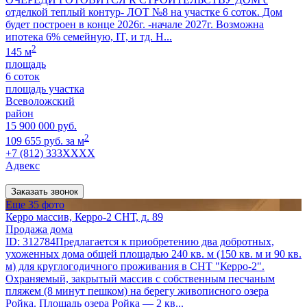
отделкой теплый контур- ЛОТ №8 на участке 6 соток. Дом
будет построен в конце 2026г. -начале 2027г. Возможна
ипотека 6% семейную, IT, и тд. Н...
2
145 м
площадь
6 соток
площадь участка
Всеволожский
район
15 900 000 руб.
2
109 655 руб. за м
+7 (812) 333XXXX
Адвекс
Заказать звонок
Еще 35 фото
Керро массив, Керро-2 СНТ, д. 89
Продажа дома
ID: 312784Предлагается к приобретению два добротных,
ухоженных дома общей площадью 240 кв. м (150 кв. м и 90 кв.
м) для круглогодичного проживания в СНТ "Керро-2".
Охраняемый, закрытый массив с собственным песчаным
пляжем (8 минут пешком) на берегу живописного озера
Ройка. Площадь озера Ройка — 2 кв...