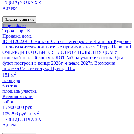
+7 (812) 333XXXX
Адвекс
Заказать звонок
Еще 8 фото
Терра Парк КП
Продажа дома
ID: 312922В 10 мин. от Санкт-Петербурга и 4 мин. от Кудрово
в новом коттеджном поселке премиум класса "Терра Парк" в 1
ОЧЕРЕДИ ГОТОВИТСЯ К СТРОИТЕЛЬСТВУ ДОМ с
отделкой теплый контур- ЛОТ №5 на участке 6 соток. Дом
будет построен в конце 2026г. -начале 2027г. Возможна
ипотека 6% семейную, IT, и тд. Н...
2
151 м
площадь
6 соток
площадь участка
Всеволожский
район
15 900 000 руб.
2
105 298 руб. за м
+7 (812) 333XXXX
Адвекс