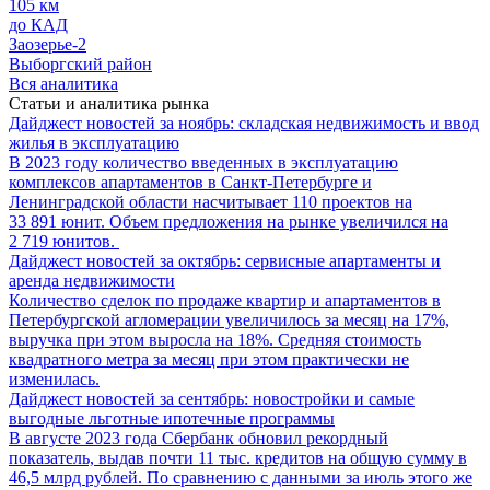
105 км
до КАД
Заозерье-2
Выборгский район
Вся аналитика
Статьи и аналитика рынка
Дайджест новостей за ноябрь: складская недвижимость и ввод
жилья в эксплуатацию
В 2023 году количество введенных в эксплуатацию
комплексов апартаментов в Санкт-Петербурге и
Ленинградской области насчитывает 110 проектов на
33 891 юнит. Объем предложения на рынке увеличился на
2 719 юнитов.
Дайджест новостей за октябрь: сервисные апартаменты и
аренда недвижимости
Количество сделок по продаже квартир и апартаментов в
Петербургской агломерации увеличилось за месяц на 17%,
выручка при этом выросла на 18%. Средняя стоимость
квадратного метра за месяц при этом практически не
изменилась.
Дайджест новостей за сентябрь: новостройки и самые
выгодные льготные ипотечные программы
В августе 2023 года Сбербанк обновил рекордный
показатель, выдав почти 11 тыс. кредитов на общую сумму в
46,5 млрд рублей. По сравнению с данными за июль этого же