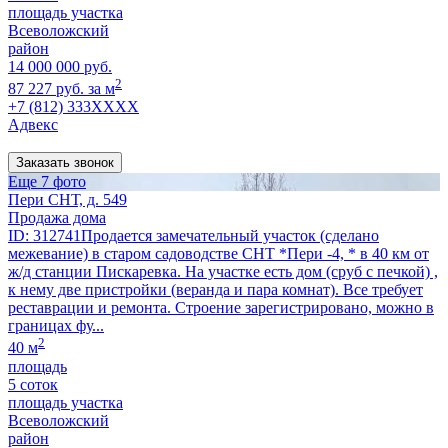
площадь участка
Всеволожский
район
14 000 000 руб.
2
87 227 руб. за м
+7 (812) 333XXXX
Адвекс
Заказать звонок
Еще 7 фото
Пери СНТ, д. 549
Продажа дома
ID: 312741Продается замечательный участок (сделано
межевание) в старом садоводстве СНТ *Пери -4, * в 40 км от
ж/д станции Пискаревка. На участке есть дом (сруб с печкой) ,
к нему две пристройки (веранда и пара комнат). Все требует
реставрации и ремонта. Строение зарегистрировано, можно в
границах фу...
2
40 м
площадь
5 соток
площадь участка
Всеволожский
район