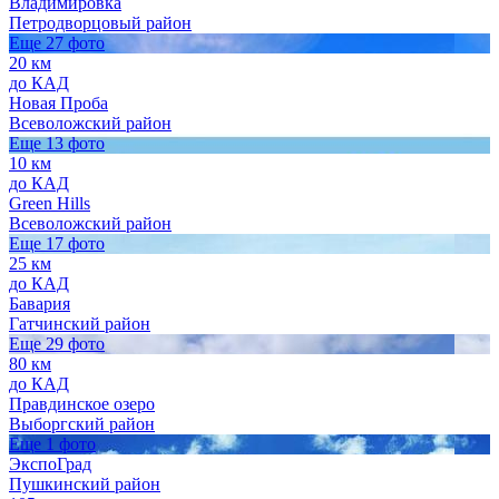
Владимировка
Петродворцовый район
Еще 27 фото
20 км
до КАД
Новая Проба
Всеволожский район
Еще 13 фото
10 км
до КАД
Green Hills
Всеволожский район
Еще 17 фото
25 км
до КАД
Бавария
Гатчинский район
Еще 29 фото
80 км
до КАД
Правдинское озеро
Выборгский район
Еще 1 фото
ЭкспоГрад
Пушкинский район