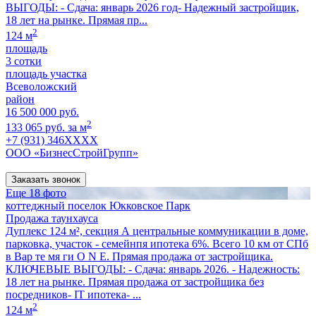
ВЫГОДЫ: - Сдача: январь 2026 год- Надежный застройщик,
18 лет на рынке. Прямая пр...
2
124 м
площадь
3 сотки
площадь участка
Всеволожский
район
16 500 000 руб.
2
133 065 руб. за м
+7 (931) 346XXXX
ООО «БизнесСтройГрупп»
Заказать звонок
Еще 18 фото
коттеджный поселок Юкковское Парк
Продажа таунхауса
Дуплекс 124 м², секция А центральные коммуникации в доме,
парковка, участок - семейнпя ипотека 6%. Всего 10 км от СПб
в Вар те мя ги O N E. Прямая продажа от застройщика.
КЛЮЧЕВЫЕ ВЫГОДЫ: - Сдача: январь 2026. - Надежность:
18 лет на рынке. Прямая продажа от застройщика без
посредников- IT ипотека- ...
2
124 м