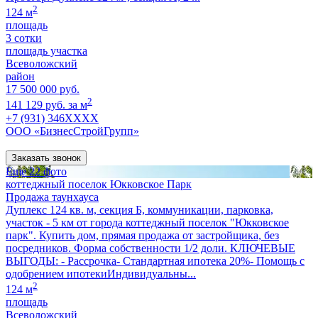
2
124 м
площадь
3 сотки
площадь участка
Всеволожский
район
17 500 000 руб.
2
141 129 руб. за м
+7 (931) 346XXXX
ООО «БизнесСтройГрупп»
Заказать звонок
Еще 22 фото
коттеджный поселок Юкковское Парк
Продажа таунхауса
Дуплекс 124 кв. м, секция Б, коммуникации, парковка,
участок - 5 км от города коттеджный поселок "Юкковское
парк". Купить дом, прямая продажа от застройщика, без
посредников. Форма собственности 1/2 доли. КЛЮЧЕВЫЕ
ВЫГОДЫ: - Рассрочка- Стандартная ипотека 20%- Помощь с
одобрением ипотекиИндивидуальны...
2
124 м
площадь
Всеволожский