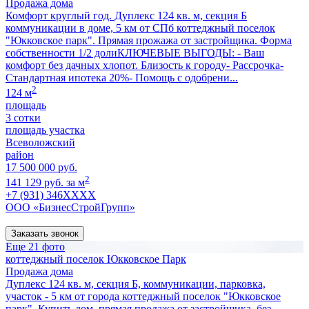
Продажа дома
Комфорт круглый год. Дуплекс 124 кв. м, секция Б
коммуникации в доме, 5 км от СПб коттеджный поселок
"Юкковское парк". Прямая прожажа от застройщика. Форма
собственности 1/2 долиКЛЮЧЕВЫЕ ВЫГОДЫ: - Ваш
комфорт без дачных хлопот. Близость к городу- Рассрочка-
Стандартная ипотека 20%- Помощь с одобрени...
2
124 м
площадь
3 сотки
площадь участка
Всеволожский
район
17 500 000 руб.
2
141 129 руб. за м
+7 (931) 346XXXX
ООО «БизнесСтройГрупп»
Заказать звонок
Еще 21 фото
коттеджный поселок Юкковское Парк
Продажа дома
Дуплекс 124 кв. м, секция Б, коммуникации, парковка,
участок - 5 км от города коттеджный поселок "Юкковское
парк". Купить дом, прямая продажа от застройщика, без