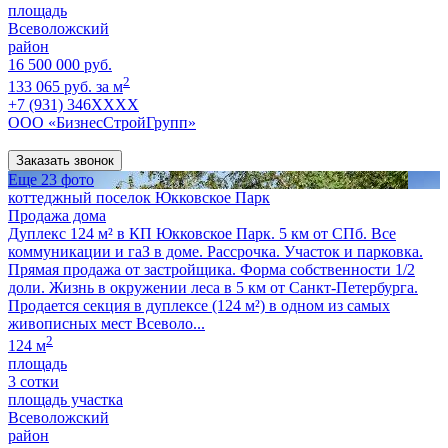
площадь
Всеволожский
район
16 500 000 руб.
2
133 065 руб. за м
+7 (931) 346XXXX
ООО «БизнесСтройГрупп»
Заказать звонок
Еще 23 фото
коттеджный поселок Юкковское Парк
Продажа дома
Дуплекс 124 м² в КП Юкковское Парк. 5 км от СПб. Все
коммуникации и гаЗ в доме. Рассрочка. Участок и парковка.
Прямая продажа от застройщика. Форма собственности 1/2
доли. Жизнь в окружении леса в 5 км от Санкт-Петербурга.
Продается секция в дуплексе (124 м²) в одном из самых
живописных мест Всеволо...
2
124 м
площадь
3 сотки
площадь участка
Всеволожский
район