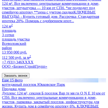
124 м². Все включено: центральные коммуникации в доме,
участок, штукатурка — 10 км от СПб. *не подходит под
семейную ипотеку **цена с учетом скидкиКЛЮЧЕВЫЕ
ВЫГОДЫ: - Купить готовый дом- Рассрочка- Стандартная
ипотека 20%- Помощь с одобрением ипот...
2
124 м
площадь
3 сотки
площадь участка
Всеволожский
район
13 950 000 руб.
2
112 500 руб. за м
+7 (931) 346XXXX
ООО «БизнесСтройГрупп»
Заказать звонок
Еще 15 фото
коттеджный поселок Юкковское Парк
Продажа дома
Дуплекс 124 м², секция Б поселок Вар те мя ги O N E 10 км от
СПб. Все включено: центральные коммуникации в доме,
участок, парковка, закрытый поселок, инфраструктура для
жизни. Купить дом в семейную ипотеку 6%. КЛЮЧЕВЫЕ