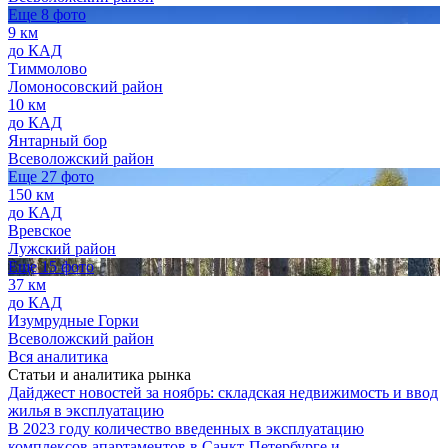
Еще 8 фото
9 км
до КАД
Тиммолово
Ломоносовский район
10 км
до КАД
Янтарный бор
Всеволожский район
Еще 27 фото
150 км
до КАД
Вревское
Лужский район
Еще 15 фото
37 км
до КАД
Изумрудные Горки
Всеволожский район
Вся аналитика
Статьи и аналитика рынка
Дайджест новостей за ноябрь: складская недвижимость и ввод
жилья в эксплуатацию
В 2023 году количество введенных в эксплуатацию
комплексов апартаментов в Санкт-Петербурге и