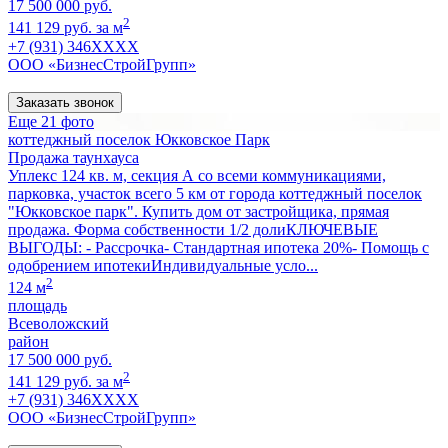
17 500 000 руб.
2
141 129 руб. за м
+7 (931) 346XXXX
ООО «БизнесСтройГрупп»
Заказать звонок
Еще 21 фото
коттеджный поселок Юкковское Парк
Продажа таунхауса
Уплекс 124 кв. м, секция А со всеми коммуникациями,
парковка, участок всего 5 км от города коттеджный поселок
"Юкковское парк". Купить дом от застройщика, прямая
продажа. Форма собственности 1/2 долиКЛЮЧЕВЫЕ
ВЫГОДЫ: - Рассрочка- Стандартная ипотека 20%- Помощь с
одобрением ипотекиИндивидуальные усло...
2
124 м
площадь
Всеволожский
район
17 500 000 руб.
2
141 129 руб. за м
+7 (931) 346XXXX
ООО «БизнесСтройГрупп»