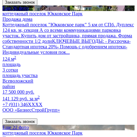
Заказать звонок
Еще 26 фото
коттеджный поселок Юкковское Парк
Продажа дома
Коттеджный поселок "Юкковское парк" 5 км от СПб. Дуплекс
124 кв. м, секция А со всеми коммуникациями парковка
участок. Купить дом от застройщика, прямая продажа. Форма
собственности 1/2 долиКЛЮЧЕВЫЕ ВЫГОДЫ: - Рассрочка-
Стандартная ипотека 20%- Помощь с одобрением ипотеки-
Индивидуальные условия пок...
2
124 м
площадь
3 сотки
площадь участка
Всеволожский
район
17 500 000 руб.
2
141 129 руб. за м
+7 (931) 346XXXX
ООО «БизнесСтройГрупп»
Заказать звонок
Еще 22 фото
коттеджный поселок Юкковское Парк