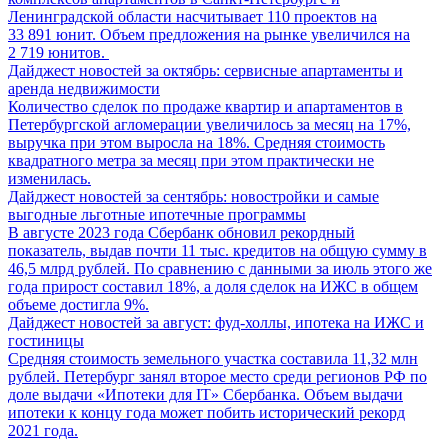
Ленинградской области насчитывает 110 проектов на
33 891 юнит. Объем предложения на рынке увеличился на
2 719 юнитов.
Дайджест новостей за октябрь: сервисные апартаменты и
аренда недвижимости
Количество сделок по продаже квартир и апартаментов в
Петербургской агломерации увеличилось за месяц на 17%,
выручка при этом выросла на 18%. Средняя стоимость
квадратного метра за месяц при этом практически не
изменилась.
Дайджест новостей за сентябрь: новостройки и самые
выгодные льготные ипотечные программы
В августе 2023 года Сбербанк обновил рекордный
показатель, выдав почти 11 тыс. кредитов на общую сумму в
46,5 млрд рублей. По сравнению с данными за июль этого же
года прирост составил 18%, а доля сделок на ИЖС в общем
объеме достигла 9%.
Дайджест новостей за август: фуд-холлы, ипотека на ИЖС и
гостиницы
Средняя стоимость земельного участка составила 11,32 млн
рублей. Петербург занял второе место среди регионов РФ по
доле выдачи «Ипотеки для IT» Сбербанка. Объем выдачи
ипотеки к концу года может побить исторический рекорд
2021 года.