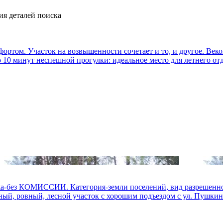
ия деталей поиска
ортом. Участок на возвышенности сочетает и то, и другое. Веко
10 минут неспешной прогулки: идеальное место для летнего отды
 КОМИССИИ. Категория-земли поселений, вид разрешенного 
ный, ровный, лесной участок с хорошим подъездом с ул. Пушкинс