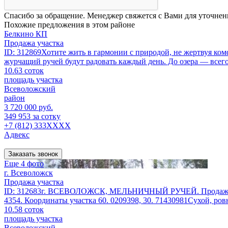
Спасибо за обращение. Менеджер свяжется с Вами для уточнен
Похожие предложения в этом районе
Белкино КП
Продажа участка
ID: 312869Хотите жить в гармонии с природой, не жертвуя комф
журчащий ручей будут радовать каждый день. До озера — всего 
10.63 соток
площадь участка
Всеволожский
район
3 720 000 руб.
349 953 за сотку
+7 (812) 333XXXX
Адвекс
Заказать звонок
Еще 4 фото
г. Всеволожск
Продажа участка
ID: 312683г. ВСЕВОЛОЖСК, МЕЛЬНИЧНЫЙ РУЧЕЙ. Продажа-без
4354. Координаты участка 60. 0209398, 30. 71430981Сухой, ров
10.58 соток
площадь участка
Всеволожский