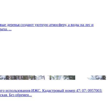
вые деревья создают уютную атмосферу, а виды на лес и
ха. ...
использования-ИЖС. Кадастровый номер 47: 07: 0957003:
кая. Без обремен...