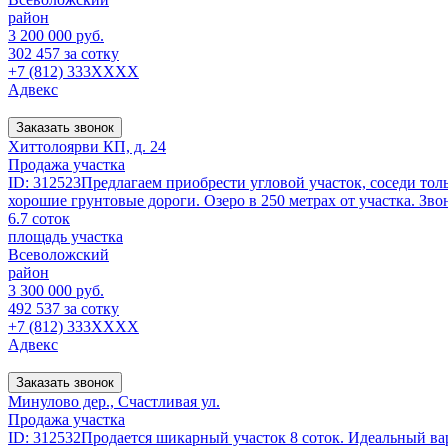
район
3 200 000 руб.
302 457 за сотку
+7 (812) 333XXXX
Адвекс
Заказать звонок
Хиттолоярви КП, д. 24
Продажа участка
ID: 312523Предлагаем приобрести угловой участок, соседи толь
хорошие грунтовые дороги. Озеро в 250 метрах от участка. Зво
6.7 соток
площадь участка
Всеволожский
район
3 300 000 руб.
492 537 за сотку
+7 (812) 333XXXX
Адвекс
Заказать звонок
Минулово дер., Счастливая ул.
Продажа участка
ID: 312532Продается шикарный участок 8 соток. Идеальный вар