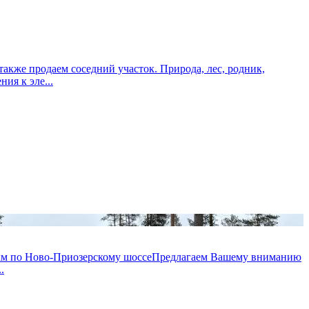
акже продаем соседний участок. Природа, лес, родник,
ия к эле...
а30 км по Ново-Приозерскому шоссеПредлагаем Вашему вниманию
.