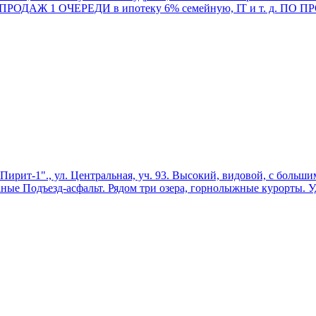
РТЕ ПРОДАЖ 1 ОЧЕРЕДИ в ипотеку 6% семейную, IT и т. д. 
., ул. Центральная, уч. 93. Высокий, видовой, с большим п
аные Подъезд-асфальт. Рядом три озера, горнолыжные курорты. У