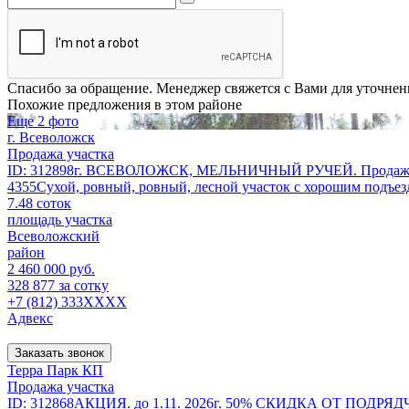
Спасибо за обращение. Менеджер свяжется с Вами для уточнен
Похожие предложения в этом районе
Еще 2 фото
г. Всеволожск
Продажа участка
ID: 312898г. ВСЕВОЛОЖСК, МЕЛЬНИЧНЫЙ РУЧЕЙ. Продажа-без
4355Сухой, ровный, ровный, лесной участок с хорошим подъездо
7.48 соток
площадь участка
Всеволожский
район
2 460 000 руб.
328 877 за сотку
+7 (812) 333XXXX
Адвекс
Заказать звонок
Терра Парк КП
Продажа участка
ID: 312868АКЦИЯ. до 1.11. 2026г. 50% СКИДКА ОТ ПОДРЯДЧИКА