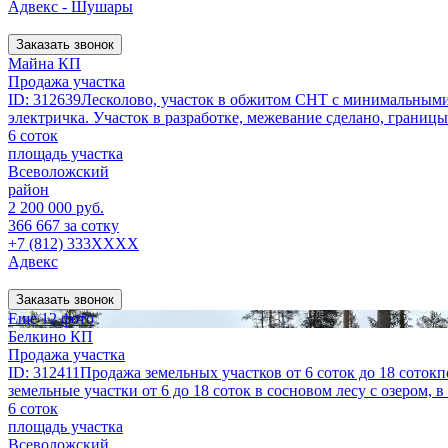
Адвекс - Шушары
Заказать звонок
Майна КП
Продажа участка
ID: 312639Лесколово, участок в обжитом СНТ с минимальными 
электричка. Участок в разработке, межевание сделано, границы
6 соток
площадь участка
Всеволожский
район
2 200 000 руб.
366 667 за сотку
+7 (812) 333XXXX
Адвекс
Заказать звонок
Еще 12 фото
Белкино КП
Продажа участка
ID: 312411Продажа земельных участков от 6 соток до 18 сото
земельные участки от 6 до 18 соток в сосновом лесу с озером, 
6 соток
площадь участка
Всеволожский