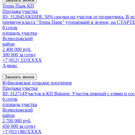
Заказать звонок
Терра Парк КП
Продажа участка
ID: 312845АКЦИЯ. 50% скидки на участок от подрядчика. В зол
премиум класса "Терра Парк" утопающий в зелени, на СТАР
8 соток
площадь участка
Всеволожский
район
2 400 000 руб.
300 000 за сотку
+7 (812) 333XXXX
Адвекс
Заказать звонок
Куйвозовское сельское поселение
Продажа участка
ID: 312714Участок в КП Викинг. Участок ровный с елями и сос
6 соток
площадь участка
Всеволожский
район
2 700 000 руб.
450 000 за сотку
+7 (911) 881XXXX