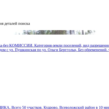
ия деталей поиска
 КОМИССИИ. Категория-земли поселений, вид разрешенного 
м с ул. Пушкинская по ул. Ольги Берггольц. Без обременений. Ф
, Всего 50 участков. Кудрово, Всеволожский район в 10 мин. 