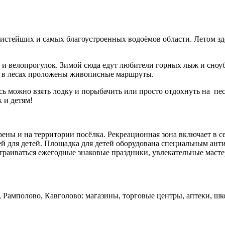
истейших и самых благоустроенных водоёмов области. Летом здес
ых и велопрогулок. Зимой сюда едут любители горных лыж и сно
и, в лесах проложены живописные маршруты.
сь можно взять лодку и порыбачить или просто отдохнуть на пес
к и детям!
ены и на территории посёлка. Рекреационная зона включает в 
елей для детей. Площадка для детей оборудована специальным а
раиваться ежегодные знаковые праздники, увлекательные масте
, Рамполово, Кавголово: магазины, торговые центры, аптеки, ш