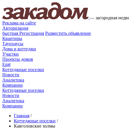
—
загородная недв
Реклама на сайте
Авторизация
быстрая
Регистрация
Разместить объявление
Квартиры
Таунхаусы
Дома и коттеджи
Участки
Проекты домов
Ещё
Коттеджные поселки
Новости
Аналитика
Компании
Коттеджные поселки
Новости
Аналитика
Компании
Главная
/
Коттеджные поселки
/
Кавголовские холмы