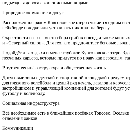
подъездная дорога с живописными видами.
Природное окружение и досуг
Расположенное рядом Кавголовское озеро считается одним из ч
вейкборде и лодке или устраивать пикники на берегу.
Окрестности озера – место сбора грибов и ягод, а также конн
и «Северный склон». Для тех, кто предпочитает беговые лыж
Подойдёт для отдыха и менее глубокое Курголовское озеро. Зде
песчаных карьера, которые придутся по нраву как взрослым, та
Внутренняя инфраструктура и общественная жизнь
Досуговые зоны с детской и спортивной площадкой предусмотр
для пляжного волейбола и целый ряд качель, лазалок и карус
застройщиком и управляющей компанией для жителей будут уст
футболу и волейболу.
Социальная инфраструктура
Всё необходимое есть в ближайших посёлках Токсово, Осельки
отделения банков.
Коммуникации