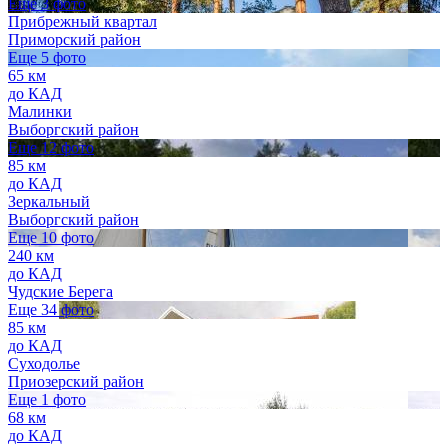
Еще 3 фото
Прибрежный квартал
Приморский район
Еще 5 фото
65 км
до КАД
Малинки
Выборгский район
Еще 12 фото
85 км
до КАД
Зеркальный
Выборгский район
Еще 10 фото
240 км
до КАД
Чудские Берега
Еще 34 фото
85 км
до КАД
Суходолье
Приозерский район
Еще 1 фото
68 км
до КАД