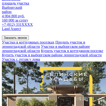
площадь участка
Выборгский
район
4 004 800 руб.
160 000 за сотку
+7 (812) 331XXXX
Land Aspect
Заказать звонок
Участки в коттеджных поселках
Продать участок в
ленинградской области
Участки в выборгском районе
ленинградской области
Купить участок в коттеджном поселке
Купить участок в выборгском районе ленинградской области
Участок с лугом у дома