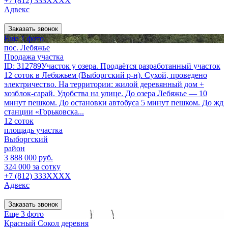
+7 (812) 333XXXX
Адвекс
Заказать звонок
Еще 1 фото
пос. Лебяжье
Продажа участка
ID: 312789Участок у озера. Продаётся разработанный участок
12 соток в Лебяжьем (Выборгский р-н). Сухой, проведено
электричество. На территории: жилой деревянный дом +
хозблок-сарай. Удобства на улице. До озера Лебяжье — 10
минут пешком. До остановки автобуса 5 минут пешком. До жд
станции «Горьковска...
12 соток
площадь участка
Выборгский
район
3 888 000 руб.
324 000 за сотку
+7 (812) 333XXXX
Адвекс
Заказать звонок
Еще 3 фото
Красный Сокол деревня