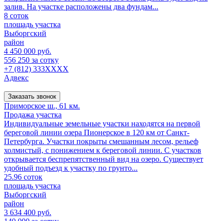
залив. На участке расположены два фундам...
8 соток
площадь участка
Выборгский
район
4 450 000 руб.
556 250 за сотку
+7 (812) 333XXXX
Адвекс
Заказать звонок
Приморское ш., 61 км.
Продажа участка
Индивидуальные земельные участки находятся на первой
береговой линии озера Пионерское в 120 км от Санкт-
Петербурга. Участки покрыты смешанным лесом, рельеф
холмистый, с понижением к береговой линии. С участков
открывается беспрепятственный вид на озеро. Существует
удобный подъезд к участку по грунто...
25.96 соток
площадь участка
Выборгский
район
3 634 400 руб.