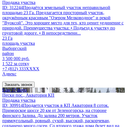
Продажа участка
ID: 312244Продаётся земельный участок неправильной
площадью 23 Га. Предлагается просторный участок,
окружённым красивым "Озером Мелководное" и рекой
"Вуоксой". Это хорошее место для тех, кто ценит уединение с
природой. Преимущества участка: • Подъезд к участку по
грунтовой дороге. • В непосредственн...
23 Га
площадь участка
Выборгский
район
3 500 000 руб.
1 522 за сотку
+7 (812) 333XXXX
Адвекс
Заказать звонок
Еще 17 фото
Пески пос., Акватория КП
Продажа участка
ID: 309914Продается участок в КП Акватория 8 соток.
Приморское шоссе 20 км от Зеленогорска, на стороне
финского Залива. До залива 200 метров. Участок
прямоугольный, ровный, сухой, высокий, раскорчеван,
сохранено много сосен. Со второго этажа дома будет вид на