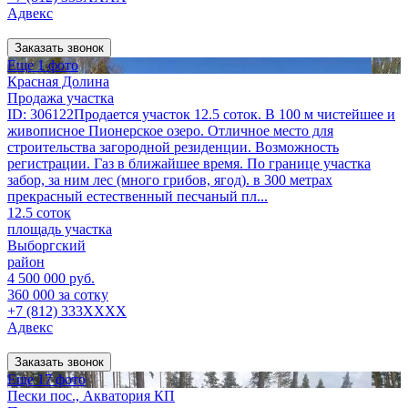
Адвекс
Заказать звонок
Еще 1 фото
Красная Долина
Продажа участка
ID: 306122Продается участок 12.5 соток. В 100 м чистейшее и
живописное Пионерское озеро. Отличное место для
строительства загородной резиденции. Возможность
регистрации. Газ в ближайшее время. По границе участка
забор, за ним лес (много грибов, ягод). в 300 метрах
прекрасный естественный песчаный пл...
12.5 соток
площадь участка
Выборгский
район
4 500 000 руб.
360 000 за сотку
+7 (812) 333XXXX
Адвекс
Заказать звонок
Еще 17 фото
Пески пос., Акватория КП