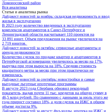
Ломоносовский район
Вся аналитика
Статьи и аналитика рынка
Дайджест новостей за ноябрь: складская недвижимость и ввод
жилья в эксплуатацию
В 2023 году количество введенных в эксплуатацию
комплексов апартаментов в Санкт-Петербурге и
Ленинградской области насчитывает 110 проектов на
33 891 юнит. Объем предложения на рынке увеличился на
2 719 юнитов.
Дайджест новостей за октябрь: сервисные апартаменты и
аренда недвижимости
Количество сделок по продаже квартир и апартаментов в
Петербургской агломерации увеличилось за месяц на 17%,
выручка при этом выросла на 18%. Средняя стоимость
квадратного метра за месяц при этом практически не
изменилась.
Дайджест новостей за сентябрь: новостройки и самые
выгодные льготные ипотечные программы
В августе 2023 года Сбербанк обновил рекордный
показатель, выдав почти 11 тыс. кредитов на общую сумму в
46,5 млрд рублей. По сравнению с данными за июль этого же
года прирост составил 18%, а доля сделок на ИЖС в общем
объеме достигла 9%.
Дайджест новостей за август: фуд-холлы, ипотека на ИЖС и