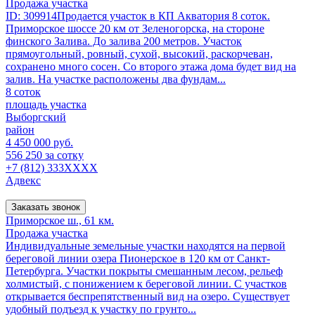
Продажа участка
ID: 309914Продается участок в КП Акватория 8 соток.
Приморское шоссе 20 км от Зеленогорска, на стороне
финского Залива. До залива 200 метров. Участок
прямоугольный, ровный, сухой, высокий, раскорчеван,
сохранено много сосен. Со второго этажа дома будет вид на
залив. На участке расположены два фундам...
8 соток
площадь участка
Выборгский
район
4 450 000 руб.
556 250 за сотку
+7 (812) 333XXXX
Адвекс
Заказать звонок
Приморское ш., 61 км.
Продажа участка
Индивидуальные земельные участки находятся на первой
береговой линии озера Пионерское в 120 км от Санкт-
Петербурга. Участки покрыты смешанным лесом, рельеф
холмистый, с понижением к береговой линии. С участков
открывается беспрепятственный вид на озеро. Существует
удобный подъезд к участку по грунто...