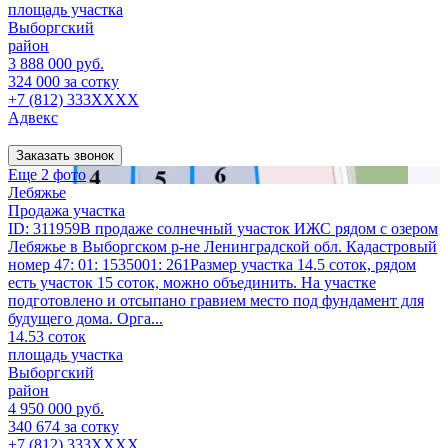
площадь участка
Выборгский
район
3 888 000 руб.
324 000 за сотку
+7 (812) 333XXXX
Адвекс
Заказать звонок
Еще 2 фото
Лебяжье
Продажа участка
ID: 311959В продаже солнечный участок ИЖС рядом с озером
Лебяжье в Выборгском р-не Ленинградской обл. Кадастровый
номер 47: 01: 1535001: 261Размер участка 14.5 соток, рядом
есть участок 15 соток, можно объединить. На участке
подготовлено и отсыпано гравием место под фундамент для
будущего дома. Орга...
14.53 соток
площадь участка
Выборгский
район
4 950 000 руб.
340 674 за сотку
+7 (812) 333XXXX