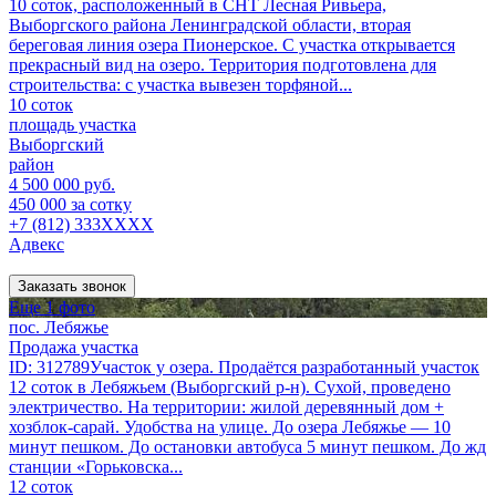
10 соток, расположенный в СНТ Лесная Ривьера,
Выборгского района Ленинградской области, вторая
береговая линия озера Пионерское. С участка открывается
прекрасный вид на озеро. Территория подготовлена для
строительства: с участка вывезен торфяной...
10 соток
площадь участка
Выборгский
район
4 500 000 руб.
450 000 за сотку
+7 (812) 333XXXX
Адвекс
Заказать звонок
Еще 1 фото
пос. Лебяжье
Продажа участка
ID: 312789Участок у озера. Продаётся разработанный участок
12 соток в Лебяжьем (Выборгский р-н). Сухой, проведено
электричество. На территории: жилой деревянный дом +
хозблок-сарай. Удобства на улице. До озера Лебяжье — 10
минут пешком. До остановки автобуса 5 минут пешком. До жд
станции «Горьковска...
12 соток