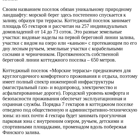
Своим названием поселок обязан уникальному природному
ландшафту: морской берег здесь постепенно спускается к
заливу, образуя три террасы. Коттеджный поселок занимает
площадь 65 гектаров и рассчитан на 257 индивидуальных
домовладений от 14 до 73 соток. Это разные земельные
участки: видовые наделы на первой береговой линии залива,
участки с видом на озеро или «каньон» с протекающим по его
дну лесным ручьем, земельные участки с корабельными
соснами и черничником. Протяженность собственной
береговой линии коттеджного поселка – 650 метров.
Коттеджный поселок «Морские террасы» предназначен для
круглогодичного комфортного проживания и отдыха, поэтому
имеет полный спектр инженерной инфраструктуры
(магистральный газо- и водопровод, электричество и
асфальтированные дороги). Городской уровень комфорта и
безопасности проживания обеспечат эксплуатационная и
охранная службы. Порядка 7 гектаров в коттеджном поселке
отведено под общественную и административно-техническую
зоны: из них почти 4 гектара будет занимать прогулочная
парковая зона с внутренним озером, ручьем, детскими и
спортивными площадками, променадом вдоль побережья
Финского залива.