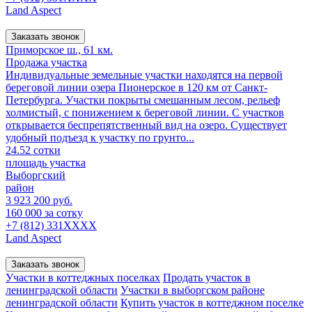
Land Aspect
Заказать звонок
Приморское ш., 61 км.
Продажа участка
Индивидуальные земельные участки находятся на первой
береговой линии озера Пионерское в 120 км от Санкт-
Петербурга. Участки покрыты смешанным лесом, рельеф
холмистый, с понижением к береговой линии. С участков
открывается беспрепятственный вид на озеро. Существует
удобный подъезд к участку по грунто...
24.52 сотки
площадь участка
Выборгский
район
3 923 200 руб.
160 000 за сотку
+7 (812) 331XXXX
Land Aspect
Заказать звонок
Участки в коттеджных поселках
Продать участок в
ленинградской области
Участки в выборгском районе
ленинградской области
Купить участок в коттеджном поселке