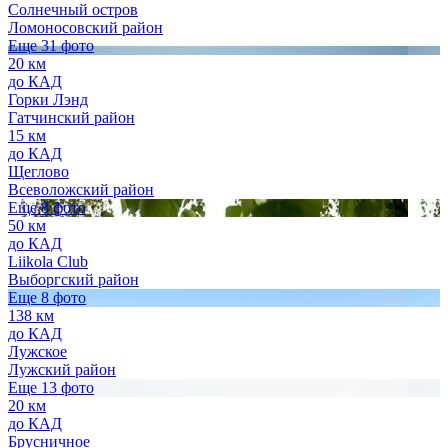
Солнечный остров
Ломоносовский район
Еще 31 фото
20 км
до КАД
Горки Лэнд
Гатчинский район
15 км
до КАД
Щеглово
Всеволожский район
Еще 8 фото
50 км
до КАД
Liikola Club
Выборгский район
Еще 8 фото
138 км
до КАД
Лужское
Лужский район
Еще 13 фото
20 км
до КАД
Брусничное