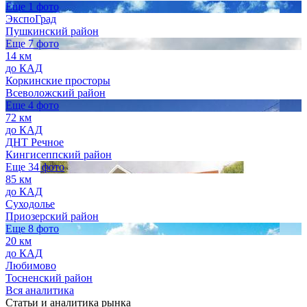
Еще 1 фото
ЭкспоГрад
Пушкинский район
Еще 7 фото
14 км
до КАД
Коркинские просторы
Всеволожский район
Еще 4 фото
72 км
до КАД
ДНТ Речное
Кингисеппский район
Еще 34 фото
85 км
до КАД
Суходолье
Приозерский район
Еще 8 фото
20 км
до КАД
Любимово
Тосненский район
Вся аналитика
Статьи и аналитика рынка