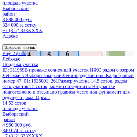
площадь участка
Выборгский
район
3 888 000 руб.
324 000 за сотку
+7 (812) 333XXXX
Адвекс
Заказать звонок
Еще 2 фото
Лебяжье
Продажа участка
ID: 311959В продаже солнечный участок ИЖС рядом с озером
Лебяжье в Выборгском р-не Ленинградской обл. Кадастровый
номер 47: 01: 1535001: 261Размер участка 14.5 соток, рядом
есть участок 15 соток, можно объединить. На участке
подготовлено и отсыпано гравием место под фундамент для
будущего дома. Орга...
14.53 соток
площадь участка
Выборгский
район
4 950 000 руб.
340 674 за сотку
+7 (812) 333XXXX