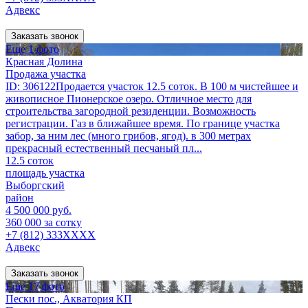
Адвекс
Заказать звонок
Еще 1 фото
Красная Долина
Продажа участка
ID: 306122Продается участок 12.5 соток. В 100 м чистейшее и
живописное Пионерское озеро. Отличное место для
строительства загородной резиденции. Возможность
регистрации. Газ в ближайшее время. По границе участка
забор, за ним лес (много грибов, ягод). в 300 метрах
прекрасный естественный песчаный пл...
12.5 соток
площадь участка
Выборгский
район
4 500 000 руб.
360 000 за сотку
+7 (812) 333XXXX
Адвекс
Заказать звонок
Еще 17 фото
Пески пос., Акватория КП