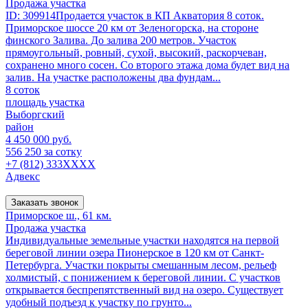
Продажа участка
ID: 309914Продается участок в КП Акватория 8 соток.
Приморское шоссе 20 км от Зеленогорска, на стороне
финского Залива. До залива 200 метров. Участок
прямоугольный, ровный, сухой, высокий, раскорчеван,
сохранено много сосен. Со второго этажа дома будет вид на
залив. На участке расположены два фундам...
8 соток
площадь участка
Выборгский
район
4 450 000 руб.
556 250 за сотку
+7 (812) 333XXXX
Адвекс
Заказать звонок
Приморское ш., 61 км.
Продажа участка
Индивидуальные земельные участки находятся на первой
береговой линии озера Пионерское в 120 км от Санкт-
Петербурга. Участки покрыты смешанным лесом, рельеф
холмистый, с понижением к береговой линии. С участков
открывается беспрепятственный вид на озеро. Существует
удобный подъезд к участку по грунто...