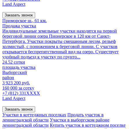
Land Aspect
Заказать звонок
Приморское ш., 61 км.
Продажа участка
Индивидуальные земельные участки находятся на первой
береговой линии озера Пионерское в 120 км от Санкт-
Петербурга. Участки покрыты смешанным лесом, рельеф
холмистый, с понижением к береговой линии. С участков
открывается беспрепятственный вид на озеро. Существует
удобный подъезд к участку по грунто...
24.52 сотки
площадь участка
Выборгский
район
3 923 200 руб.
160 000 за сотку
+7 (812) 331XXXX
Land Aspect
Заказать звонок
Участки в коттеджных поселках
Продать участок в
ленинградской области
Участки в выборгском районе
ленинградской области
Купить участок в коттеджном поселке