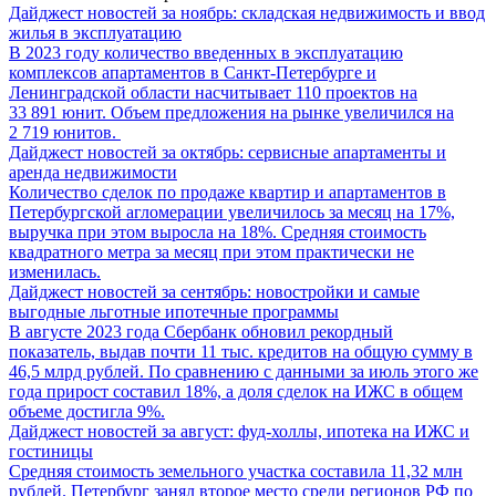
Дайджест новостей за ноябрь: складская недвижимость и ввод
жилья в эксплуатацию
В 2023 году количество введенных в эксплуатацию
комплексов апартаментов в Санкт-Петербурге и
Ленинградской области насчитывает 110 проектов на
33 891 юнит. Объем предложения на рынке увеличился на
2 719 юнитов.
Дайджест новостей за октябрь: сервисные апартаменты и
аренда недвижимости
Количество сделок по продаже квартир и апартаментов в
Петербургской агломерации увеличилось за месяц на 17%,
выручка при этом выросла на 18%. Средняя стоимость
квадратного метра за месяц при этом практически не
изменилась.
Дайджест новостей за сентябрь: новостройки и самые
выгодные льготные ипотечные программы
В августе 2023 года Сбербанк обновил рекордный
показатель, выдав почти 11 тыс. кредитов на общую сумму в
46,5 млрд рублей. По сравнению с данными за июль этого же
года прирост составил 18%, а доля сделок на ИЖС в общем
объеме достигла 9%.
Дайджест новостей за август: фуд-холлы, ипотека на ИЖС и
гостиницы
Средняя стоимость земельного участка составила 11,32 млн
рублей. Петербург занял второе место среди регионов РФ по