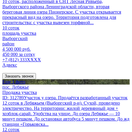
10 соток, расположенный в СНТ Лесная Ривьера,
Выборгского района Ленинградской области, вторая
береговая линия озера Пионерское. С участка открывается
прекрасный вид на озеро. Территория подготовлена для
строительства: с участка вывезен торфяной...
10 соток
площадь участка
Выборгский
район
4 500 000 руб.
450 000 за сотку
+7 (812) 333XXXX
Адвекс
Заказать звонок
Еще 1 фото
пос. Лебяжье
Продажа участка
ID: 312789Участок у озера. Продаётся разработанный участок
12 соток в Лебяжьем (Выборгский р-н). Сухой, проведено
электричество. На территории: жилой деревянный дом +
хозблок-сарай. Удобства на улице. До озера Лебяжье — 10
минут пешком. До остановки автобуса 5 минут пешком. До жд
станции «Горьковска...
12 соток