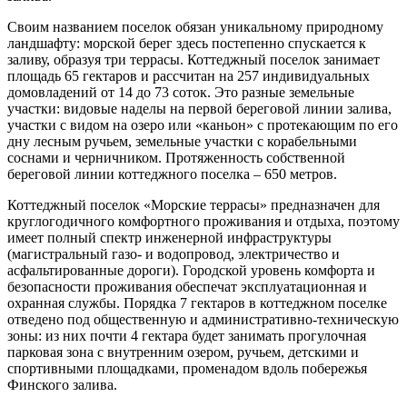
Своим названием поселок обязан уникальному природному
ландшафту: морской берег здесь постепенно спускается к
заливу, образуя три террасы. Коттеджный поселок занимает
площадь 65 гектаров и рассчитан на 257 индивидуальных
домовладений от 14 до 73 соток. Это разные земельные
участки: видовые наделы на первой береговой линии залива,
участки с видом на озеро или «каньон» с протекающим по его
дну лесным ручьем, земельные участки с корабельными
соснами и черничником. Протяженность собственной
береговой линии коттеджного поселка – 650 метров.
Коттеджный поселок «Морские террасы» предназначен для
круглогодичного комфортного проживания и отдыха, поэтому
имеет полный спектр инженерной инфраструктуры
(магистральный газо- и водопровод, электричество и
асфальтированные дороги). Городской уровень комфорта и
безопасности проживания обеспечат эксплуатационная и
охранная службы. Порядка 7 гектаров в коттеджном поселке
отведено под общественную и административно-техническую
зоны: из них почти 4 гектара будет занимать прогулочная
парковая зона с внутренним озером, ручьем, детскими и
спортивными площадками, променадом вдоль побережья
Финского залива.