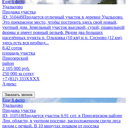
Еще 6 фото
Удальцово
Продажа участка
ID: 310449Продается отличный участок в деревне Удальцово.
Это прекрасное место, чтобы построить здесь свой новый,
уютный дом. Земельный участок высокий, сухой, правильной
формы и имеет ровный рельеф. Рядом два больших
населённых пункта п. Ольховка (10 км) и п. Сосново (12 км),
здесь есть вся необход...
8.42 соток
площадь участка
Приозерский
район
2 105 000 руб.
250 000 за сотку
+7 (812) 333XXXX
Адвекс
Заказать звонок
Еще 8 фото
Удальцово
Продажа участка
ID: 310518Продается участок 6.91 сот. в Приозерском районе
Лен. области, в уютном поселке, расположенном среди леса
рядом с речкой. В 10 минутах пешком от поселка