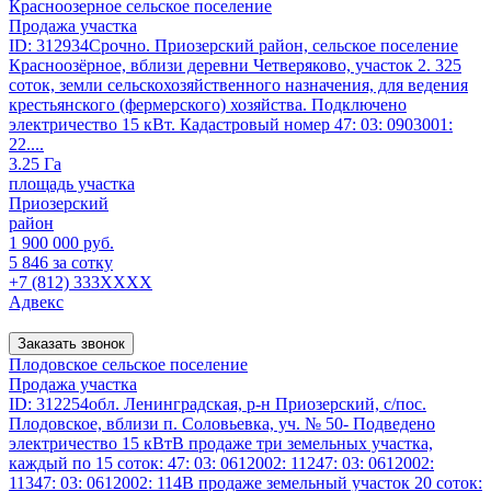
Красноозерное сельское поселение
Продажа участка
ID: 312934Срочно. Приозерский район, сельское поселение
Красноозёрное, вблизи деревни Четверяково, участок 2. 325
соток, земли сельскохозяйственного назначения, для ведения
крестьянского (фермерского) хозяйства. Подключено
электричество 15 кВт. Кадастровый номер 47: 03: 0903001:
22....
3.25 Га
площадь участка
Приозерский
район
1 900 000 руб.
5 846 за сотку
+7 (812) 333XXXX
Адвекс
Заказать звонок
Плодовское сельское поселение
Продажа участка
ID: 312254обл. Ленинградская, р-н Приозерский, с/пос.
Плодовское, вблизи п. Соловьевка, уч. № 50- Подведено
электричество 15 кВтВ продаже три земельных участка,
каждый по 15 соток: 47: 03: 0612002: 11247: 03: 0612002:
11347: 03: 0612002: 114В продаже земельный участок 20 соток: