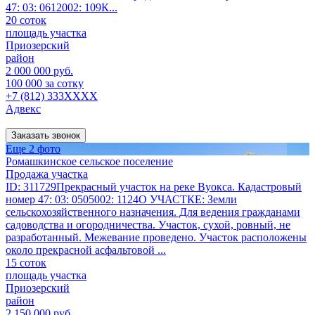
47: 03: 0612002: 109К...
20 соток
площадь участка
Приозерский
район
2 000 000 руб.
100 000 за сотку
+7 (812) 333XXXX
Адвекс
Заказать звонок
Еще 2 фото
Ромашкинское сельское поселение
Продажа участка
ID: 311729Прекрасный участок на реке Вуокса. Кадастровый
номер 47: 03: 0505002: 1124О УЧАСТКЕ: Земли
сельскохозяйственного назначения. Для ведения гражданами
садоводства и огородничества. Участок, сухой, ровный, не
разработанный. Межевание проведено. Участок расположены
около прекрасной асфальтовой ...
15 соток
площадь участка
Приозерский
район
2 150 000 руб.