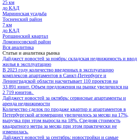
25 км
до КАД
Мариинская усадьба
Тосненский район
7 км
до КАД
Ропшинский квартал
Ломоносовский район
Вся аналитика
Статьи и аналитика рынка
Дайджест новостей за ноябрь: складская недвижимость и ввод
жилья в эксплуатацию
В 2023 году количество введенных в эксплуатацию
комплексов апартаментов в Санкт-Петербурге и
Ленинградской области насчитывает 110 проектов на
33 891 юнит. Объем предложения на рынке увеличился на
2 719 юнитов.
Дайджест новостей за октябрь: сервисные апартаменты и
аренда недвижимости
Количество сделок по продаже квартир и апартаментов в
Петербургской агломерации увеличилось за месяц на 17%,
выручка при этом выросла на 18%. Средняя стоимость
квадратного метра за месяц при этом практически не
изменилась.
Дайджест новостей за сентябрь: новостройки и самые