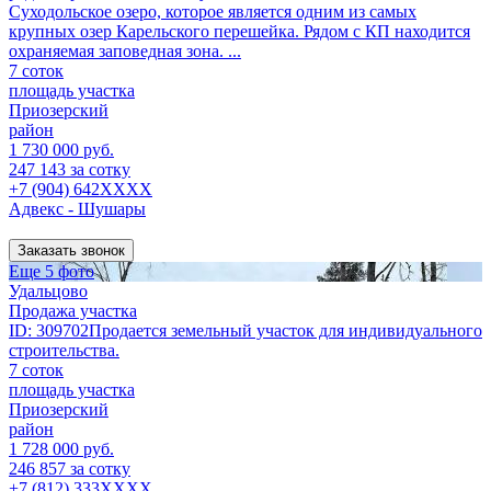
Суходольское озеро, которое является одним из самых
крупных озер Карельского перешейка. Рядом с КП находится
охраняемая заповедная зона. ...
7 соток
площадь участка
Приозерский
район
1 730 000 руб.
247 143 за сотку
+7 (904) 642XXXX
Адвекс - Шушары
Заказать звонок
Еще 5 фото
Удальцово
Продажа участка
ID: 309702Продается земельный участок для индивидуального
строительства.
7 соток
площадь участка
Приозерский
район
1 728 000 руб.
246 857 за сотку
+7 (812) 333XXXX