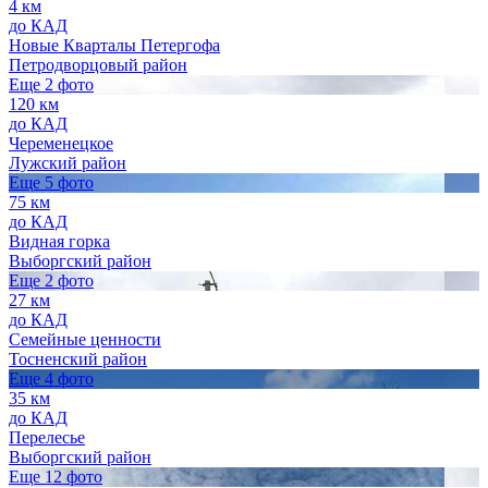
4 км
до КАД
Новые Кварталы Петергофа
Петродворцовый район
Еще 2 фото
120 км
до КАД
Череменецкое
Лужский район
Еще 5 фото
75 км
до КАД
Видная горка
Выборгский район
Еще 2 фото
27 км
до КАД
Семейные ценности
Тосненский район
Еще 4 фото
35 км
до КАД
Перелесье
Выборгский район
Еще 12 фото