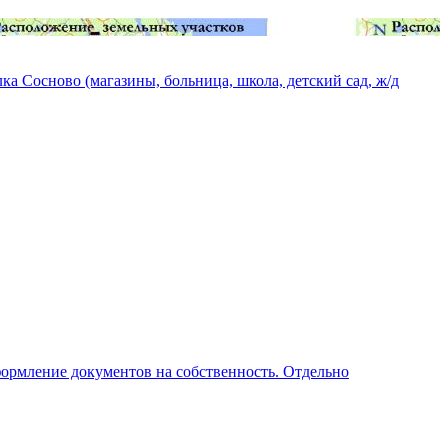
ка Сосново (магазины, больница, школа, детский сад, ж/д
формление документов на собственность. Отдельно