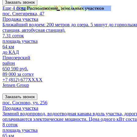
Заказать звонок
Еще 4 фото
пос. Снегиревка, 47
Продажа участка
Ближайший водоем: 200 метров до озера. 5 минут до горнолыжно
станция, автобусная станция).
7.31 соток
площадь участка
64 км
до КАД
Приозерский
район
650 590 руб.
89 000 за сотку
+7 (812) 677XXXX
Jensen Group
Заказать звонок
пос. Сосново, уч. 256
Продажа участка
Зимний водопровод, водоотводная канава вдоль участка, дорог
оплачиваются электрические мощности. Цена одного кВт состав
8 соток
площадь участка
65 км