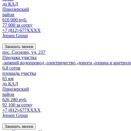
до КАД
Приозерский
район
616 000 руб.
77 000 за сотку
+7 (812) 677XXXX
Jensen Group
Заказать звонок
пос. Сосново, уч. 237
Продажа участка
-зимний водопровод -электричество -дороги -охрана и контро
6.8 соток
площадь участка
65 км
до КАД
Приозерский
район
626 280 руб.
92 100 за сотку
+7 (812) 677XXXX
Jensen Group
Заказать звонок