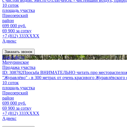
с чистой водой. Место ОТЛИЧНОЕ - чистейший воздух, природа, 
10 соток
площадь участка
Приозерский
район
699 000 руб.
69 900 за сотку
+7 (812) 333XXXX
Адвекс
Заказать звонок
Еще 6 фото
Мичуринское
Продажа участка
ID: 308782Просьба ВНИМАТЕЛЬНО читать про местораспеложени
"Журавлёво" - в 300 метрах от очень красивого Журавлёвского
10 соток
площадь участка
Приозерский
район
699 000 руб.
69 900 за сотку
+7 (812) 333XXXX
Адвекс