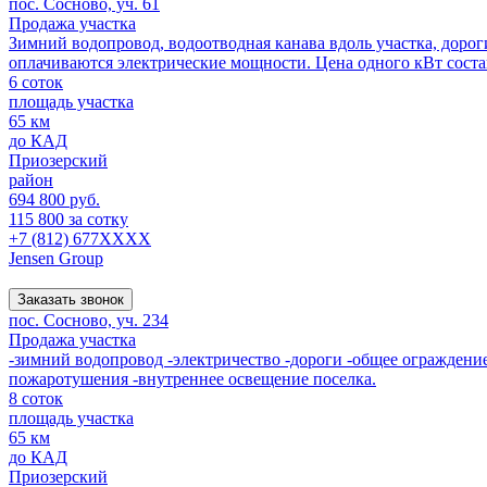
пос. Сосново, уч. 61
Продажа участка
Зимний водопровод, водоотводная канава вдоль участка, дорог
оплачиваются электрические мощности. Цена одного кВт состав
6 соток
площадь участка
65 км
до КАД
Приозерский
район
694 800 руб.
115 800 за сотку
+7 (812) 677XXXX
Jensen Group
Заказать звонок
пос. Сосново, уч. 234
Продажа участка
-зимний водопровод -электричество -дороги -общее ограждение
пожаротушения -внутреннее освещение поселка.
8 соток
площадь участка
65 км
до КАД
Приозерский