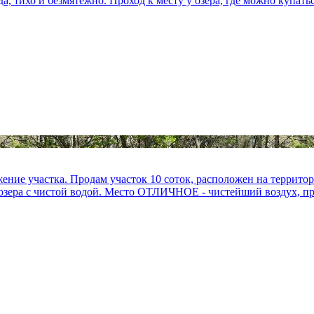
тихо и безмятежно. Проход к месту у озера, где можно купатьс.
е участка. Продам участок 10 соток, расположен на территор
 озера с чистой водой. Место ОТЛИЧНОЕ - чистейший воздух, при