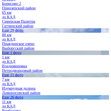
Борисово 2
Приозерский район
65 км
до КАД
Сиверская Палитра
Гатчинский район
Еще 29 фото
80 км
до КАД
Правдинское озеро
Выборгский район
Еще 1 фото
1 км
до КАД
Владимировка
Петродворцовый район
Еще 15 фото
7 км
до КАД
Изумрудная долина
Ломоносовский район
Еще 26 фото
11 км
до КАД
Румболово