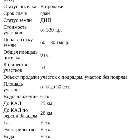
Статус поселка
В продаже
Срок сдачи
сдан
Статус земли
ДНП
Стоимость
от 330 т.р.
участков
Цена за сотку
60 – 80 тыс.р.
земли
Общая площадь
9 га.
поселка
Количество
53
участков
Объект продажи
участок с подрядом, участок без подряда
Площадь
от 8 до 30 сот.
участка
Водоснабжение
есть
До КАД
25 км
До КАД по
26 км
версии Закадом
Газ
Есть
Электричество
Есть
Вода
Есть