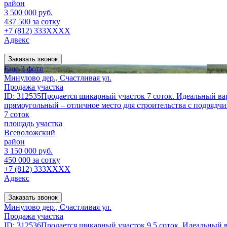
район
3 500 000 руб.
437 500 за сотку
+7 (812) 333XXXX
Адвекс
Заказать звонок
Еще 3 фото
Минулово дер., Счастливая ул.
Продажа участка
ID: 312535Продается шикарный участок 7 соток. Идеальный вар
прямоугольный – отличное место для строительства с подрядч
7 соток
площадь участка
Всеволожский
район
3 150 000 руб.
450 000 за сотку
+7 (812) 333XXXX
Адвекс
Заказать звонок
Минулово дер., Счастливая ул.
Продажа участка
ID: 312536Продается шикарный участок 9.5 соток. Идеальный в