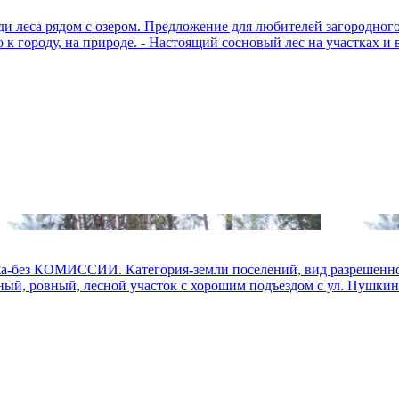
ди леса рядом с озером. Предложение для любителей загородног
к городу, на природе. - Настоящий сосновый лес на участках и в
 КОМИССИИ. Категория-земли поселений, вид разрешенного 
ный, ровный, лесной участок с хорошим подъездом с ул. Пушкинс