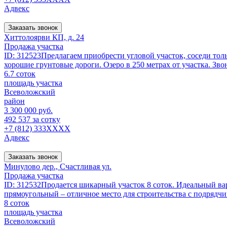
Адвекс
Заказать звонок
Хиттолоярви КП, д. 24
Продажа участка
ID: 312523Предлагаем приобрести угловой участок, соседи толь
хорошие грунтовые дороги. Озеро в 250 метрах от участка. Зво
6.7 соток
площадь участка
Всеволожский
район
3 300 000 руб.
492 537 за сотку
+7 (812) 333XXXX
Адвекс
Заказать звонок
Минулово дер., Счастливая ул.
Продажа участка
ID: 312532Продается шикарный участок 8 соток. Идеальный вар
прямоугольный – отличное место для строительства с подрядч
8 соток
площадь участка
Всеволожский