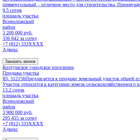
прямоугольный – отличное место для строительства. Преимуще
9.5 соток
площадь участка
Всеволожский
район
3 200 000 руб.
336 842 за сотку
+7 (812) 333XXXX
Адвекс
Заказать звонок
Колтушское городское поселение
Продажа участка
ID: 312156Предлагается к продаже земельный участок общей 
Участок относится к категории земель сельскохозяйственного н
13.2 соток
площадь участка
Всеволожский
район
3 900 000 руб.
295 455 за сотку
+7 (812) 333XXXX
Адвекс