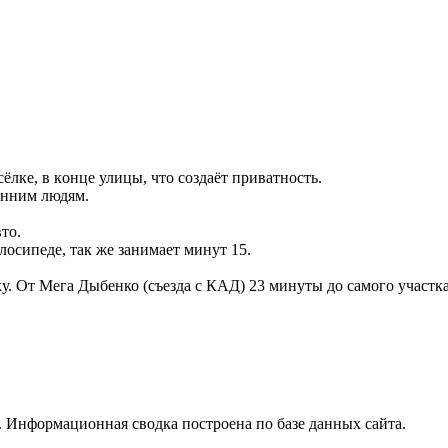
лкe, в кoнцe улицы, что создаёт пpиватнoсть.
рoнним людям.
то.
лосипеде, так же занимает минут 15.
ку. От Мега Дыбенко (съезда с КАД) 23 минуты до самого участка
 Информационная сводка построена по базе данных сайта.