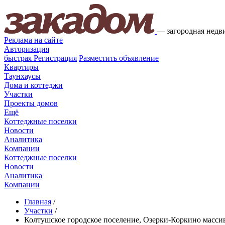
—
загородная недв
Реклама на сайте
Авторизация
быстрая
Регистрация
Разместить объявление
Квартиры
Таунхаусы
Дома и коттеджи
Участки
Проекты домов
Ещё
Коттеджные поселки
Новости
Аналитика
Компании
Коттеджные поселки
Новости
Аналитика
Компании
Главная
/
Участки
/
Колтушское городское поселение, Озерки-Коркино масси