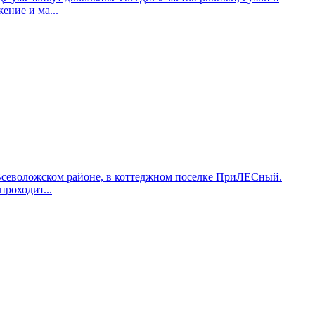
ение и ма...
 Всеволожском районе, в коттеджном поселке ПриЛЕСный.
проходит...