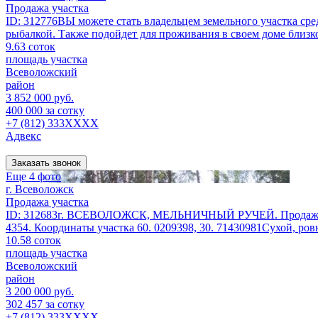
Продажа участка
ID: 312776ВЫ можете стать владельцем земельного участка сре
рыбалкой. Также подойдет для проживания в своем доме близко 
9.63 соток
площадь участка
Всеволожский
район
3 852 000 руб.
400 000 за сотку
+7 (812) 333XXXX
Адвекс
Заказать звонок
Еще 4 фото
г. Всеволожск
Продажа участка
ID: 312683г. ВСЕВОЛОЖСК, МЕЛЬНИЧНЫЙ РУЧЕЙ. Продажа-без
4354. Координаты участка 60. 0209398, 30. 71430981Сухой, ров
10.58 соток
площадь участка
Всеволожский
район
3 200 000 руб.
302 457 за сотку
+7 (812) 333XXXX