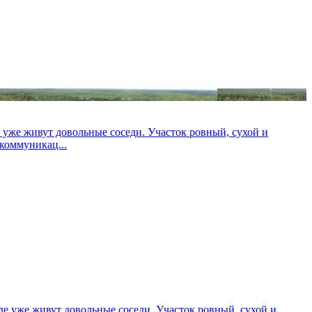
 уже живут довольные соседи. Участок ровный, сухой и
коммуникац...
де уже живут довольные соседи. Участок ровный, сухой и