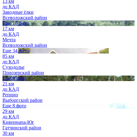
13 км
до КАД
Заводные ёлки
Всеволожский район
Еще 10 фото
17 км
до КАД
Мечта
Всеволожский район
Еще 34 фото
85 км
до КАД
Суходолье
Приозерский район
Еще 9 фото
21 км
до КАД
Репино
Выборгский район
Еще 8 фото
29 км
до КАД
Кивеннапа-Юг
Гатчинский район
30 км