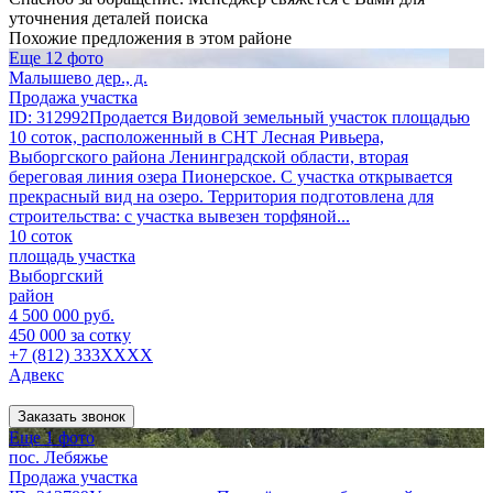
уточнения деталей поиска
Похожие предложения в этом районе
Еще 12 фото
Малышево дер., д.
Продажа участка
ID: 312992Продается Видовой земельный участок площадью
10 соток, расположенный в СНТ Лесная Ривьера,
Выборгского района Ленинградской области, вторая
береговая линия озера Пионерское. С участка открывается
прекрасный вид на озеро. Территория подготовлена для
строительства: с участка вывезен торфяной...
10 соток
площадь участка
Выборгский
район
4 500 000 руб.
450 000 за сотку
+7 (812) 333XXXX
Адвекс
Заказать звонок
Еще 1 фото
пос. Лебяжье
Продажа участка