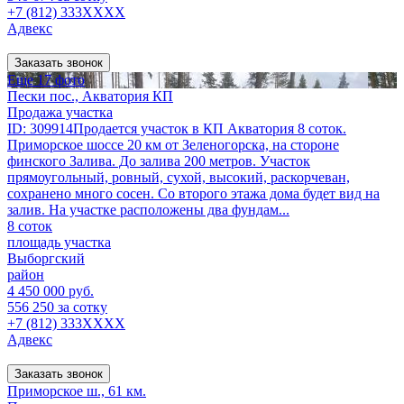
+7 (812) 333XXXX
Адвекс
Заказать звонок
Еще 17 фото
Пески пос., Акватория КП
Продажа участка
ID: 309914Продается участок в КП Акватория 8 соток.
Приморское шоссе 20 км от Зеленогорска, на стороне
финского Залива. До залива 200 метров. Участок
прямоугольный, ровный, сухой, высокий, раскорчеван,
сохранено много сосен. Со второго этажа дома будет вид на
залив. На участке расположены два фундам...
8 соток
площадь участка
Выборгский
район
4 450 000 руб.
556 250 за сотку
+7 (812) 333XXXX
Адвекс
Заказать звонок
Приморское ш., 61 км.