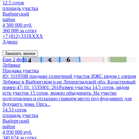
12.5 соток
площадь участка
Выборгский
район
4 500 000 руб.
360 000 за сотку
+7 (812) 333XXXX
Адвекс
Заказать звонок
Еще 2 фото
Лебяжье
Продажа участка
ID: 311959В продаже солнечный участок ИЖС рядом с озером
Лебяжье в Выборгском р-не Ленинградской обл. Кадастровый
номер 47: 01: 1535001: 261Размер участка 14.5 соток, рядом
есть участок 15 соток, можно объединить. На участке
подготовлено и отсыпано гравием место под фундамент для
будущего дома. Орга...
14.53 соток
площадь участка
Выборгский
район
4 950 000 руб.
340 674 за сотку