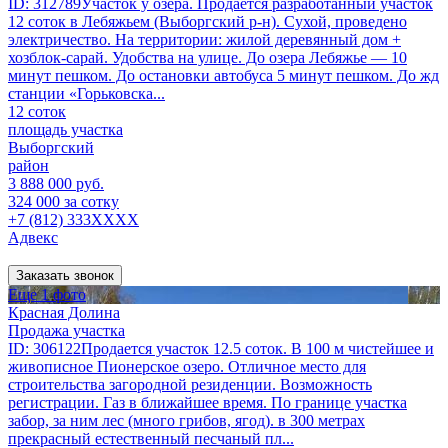
ID: 312789Участок у озера. Продаётся разработанный участок
12 соток в Лебяжьем (Выборгский р-н). Сухой, проведено
электричество. На территории: жилой деревянный дом +
хозблок-сарай. Удобства на улице. До озера Лебяжье — 10
минут пешком. До остановки автобуса 5 минут пешком. До жд
станции «Горьковска...
12 соток
площадь участка
Выборгский
район
3 888 000 руб.
324 000 за сотку
+7 (812) 333XXXX
Адвекс
Заказать звонок
Еще 1 фото
Красная Долина
Продажа участка
ID: 306122Продается участок 12.5 соток. В 100 м чистейшее и
живописное Пионерское озеро. Отличное место для
строительства загородной резиденции. Возможность
регистрации. Газ в ближайшее время. По границе участка
забор, за ним лес (много грибов, ягод). в 300 метрах
прекрасный естественный песчаный пл...