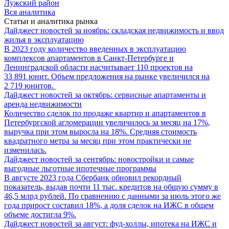
Лужский район
Вся аналитика
Статьи и аналитика рынка
Дайджест новостей за ноябрь: складская недвижимость и ввод
жилья в эксплуатацию
В 2023 году количество введенных в эксплуатацию
комплексов апартаментов в Санкт-Петербурге и
Ленинградской области насчитывает 110 проектов на
33 891 юнит. Объем предложения на рынке увеличился на
2 719 юнитов.
Дайджест новостей за октябрь: сервисные апартаменты и
аренда недвижимости
Количество сделок по продаже квартир и апартаментов в
Петербургской агломерации увеличилось за месяц на 17%,
выручка при этом выросла на 18%. Средняя стоимость
квадратного метра за месяц при этом практически не
изменилась.
Дайджест новостей за сентябрь: новостройки и самые
выгодные льготные ипотечные программы
В августе 2023 года Сбербанк обновил рекордный
показатель, выдав почти 11 тыс. кредитов на общую сумму в
46,5 млрд рублей. По сравнению с данными за июль этого же
года прирост составил 18%, а доля сделок на ИЖС в общем
объеме достигла 9%.
Дайджест новостей за август: фуд-холлы, ипотека на ИЖС и