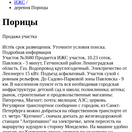
ИЖС
/
деревня Порицы
Порицы
Продажа участка
Истёк срок размещения. Уточните условия поиска.
Подробная информация
Участок №3680 Продается ИЖС участок, 10.23 соток,
Павловск - 5 минут, Гатчинский район Ленинградская
область. Газ. Водопровод круглогодичный. Электричество от
Ленэнерго 15 кВт. Подъезд асфальтовый. Участок сухой с
ровным рельефом. До Садово-Парковой зоны Павловска - 9
км. В населенном пункте есть вся необходимая городская
инфраструктура: детский сад и школа; поликлиника; аптека;
рынок, строительные и продовольственные магазины:
Пятерочка, Магнит; почта; милиция; АЗС; церковь.
Регулярное транспортное сообщение с городом, из Санкт-
Петербурга можно добраться на общественном транспорте от
ст. метро "Купчино", сначала доехать до железнодорожной
станции "Антропшино" на электричке, затем пересесть на
маршрутку идущую в сторону Монделево. На машине удобно
доехать по Киевскому шоссе, свернув по указателю на