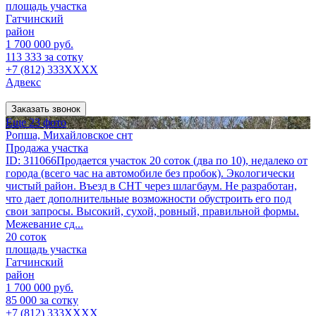
площадь участка
Гатчинский
район
1 700 000 руб.
113 333 за сотку
+7 (812) 333XXXX
Адвекс
Заказать звонок
Еще 23 фото
Ропша, Михайловское снт
Продажа участка
ID: 311066Продается участок 20 соток (два по 10), недалеко от
города (всего час на автомобиле без пробок). Экологически
чистый район. Въезд в СНТ через шлагбаум. Не разработан,
что дает дополнительные возможности обустроить его под
свои запросы. Высокий, сухой, ровный, правильной формы.
Межевание сд...
20 соток
площадь участка
Гатчинский
район
1 700 000 руб.
85 000 за сотку
+7 (812) 333XXXX