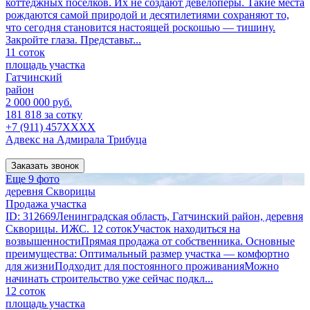
коттеджных посёлков. Их не создают девелоперы. Такие места
рождаются самой природой и десятилетиями сохраняют то,
что сегодня становится настоящей роскошью — тишину.
Закройте глаза. Представьт...
11 соток
площадь участка
Гатчинский
район
2 000 000 руб.
181 818 за сотку
+7 (911) 457XXXX
Адвекс на Адмирала Трибуца
Заказать звонок
Еще 9 фото
деревня Скворицы
Продажа участка
ID: 312669Ленинградская область, Гатчинский район, деревня
Скворицы. ИЖС. 12 сотокУчасток находиться на
возвышенностиПрямая продажа от собственника. Основные
преимущества: Оптимальный размер участка — комфортно
для жизниПодходит для постоянного проживанияМожно
начинать строительство уже сейчас подкл...
12 соток
площадь участка