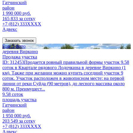
Гатчинский
район
1 990 000 руб.
165 833 за сотку
+7 (812) 333XXXX
Адвекс
Заказать звонок
Еще 2 фото
деревня Виркино
Продажа участка
ID: 312453Продается ровный правильной формы участок 9.58
соток в Квартале рядового Лодочкина в деревне Виркино (1
км). Также при желании можно купить соседний участок 9
соток. Участок расположен в живописном месте: на первой
линии от реки Суйда (90 метров), до лесного массива около
800 м. Преимущест...
9.58 соток
площадь участка
Гатчинский
район
1 950 000 руб.
203 549 за сотку
+7 (812) 333XXXX
Адвекс