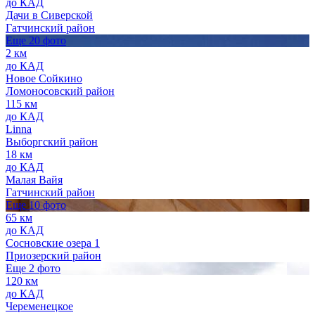
до КАД
Дачи в Сиверской
Гатчинский район
Еще 20 фото
2 км
до КАД
Новое Сойкино
Ломоносовский район
115 км
до КАД
Linna
Выборгский район
18 км
до КАД
Малая Вайя
Гатчинский район
Еще 10 фото
65 км
до КАД
Сосновские озера 1
Приозерский район
Еще 2 фото
120 км
до КАД
Череменецкое