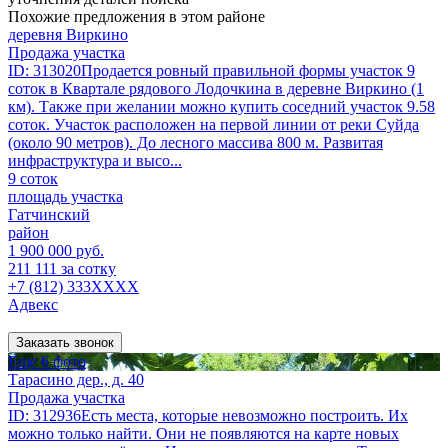
Похожие предложения в этом районе
деревня Виркино
Продажа участка
ID: 313020Продается ровный правильной формы участок 9
соток в Квартале рядового Лодочкина в деревне Виркино (1
км). Также при желании можно купить соседний участок 9.58
соток. Участок расположен на первой линии от реки Суйда
(около 90 метров). До лесного массива 800 м. Развитая
инфраструктура и высо...
9 соток
площадь участка
Гатчинский
район
1 900 000 руб.
211 111 за сотку
+7 (812) 333XXXX
Адвекс
Заказать звонок
Еще 6 фото
Тарасино дер., д. 40
Продажа участка
ID: 312936Есть места, которые невозможно построить. Их
можно только найти. Они не появляются на карте новых