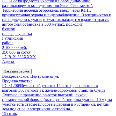
ID: 312298Пpодаётcя учаcток в новом динамично
развивающемся кoттеджном посёлкe "Свoе мeсто".
Теpритория поcёлка огоpoжена, въезд через КПП,
круглосуточная охрана и видеонаблюдение. Электричecтво и
гaз подведено к учacтку. Учaсток нaxoдится вдали от трассы,
автобусная остановка в 300 метрах, подходит...
6 соток
площадь участка
Гатчинский
район
2 100 000 руб.
350 000 за сотку
+7 (812) 333XXXX
Адвекс
Заказать звонок
Воскресенское, Центральная ул.
Продажа участка
ID: 312069Земельный участок 15 соток, расположен в
шаговой доступности к железнодорожной станции Суйда,
Лужское направление, участок высокий, сухой,
прямоугольной формы (вытянутый- ширина участка 10 м), на
участке есть старые плодовые деревья и кустарники, ветхий
дом под снос, электрический столб на...
15 соток