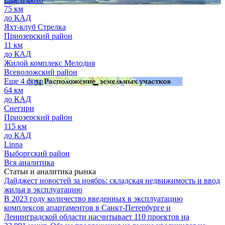
75 км
до КАД
Яхт-клуб Стрелка
Приозерский район
11 км
до КАД
Жилой комплекс Мелодия
Всеволожский район
Еще 4 фото
64 км
до КАД
Снегири
Приозерский район
115 км
до КАД
Linna
Выборгский район
Вся аналитика
Статьи и аналитика рынка
Дайджест новостей за ноябрь: складская недвижимость и ввод
жилья в эксплуатацию
В 2023 году количество введенных в эксплуатацию
комплексов апартаментов в Санкт-Петербурге и
Ленинградской области насчитывает 110 проектов на