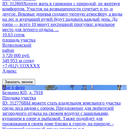
ID: 312869Хотите жить в гармонии с природой, не жертвуя
комфортом. Участок на возвышенности сочетает и то, и
другое. Вековые деревья создают уютную атмосферу, а виды
на лес и журчащий ручей будут радовать каждый день. До
озера — всего 10 минут неспешной прогулки: идеальное
место для летнего отдыха. ...
10.63 соток
площадь участка
Всеволожский
район
3 720 000 руб.
349 953 за сотку
+7 (812) 333XXXX
Адвекс
Заказать звонок
Еще 6 фото
Белкино КП, д. 7918
Продажа участка
ID: 312776ВЫ можете стать владельцем земельного участка
среди леса рядом с озером. Предложение для любителей
загородного отдыха на свежем воздухе с шашлыками,
купанием в озере и рыбалкой. Также подойдет для
проживания в своем доме близко к городу, на природе. -
Настоящий сосновый лес на участках и в...