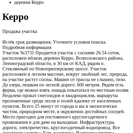
деревня Керро
Керро
Продажа участка
Истёк срок размещения. Уточните условия поиска.
Подробная информация
Участок №3731 Продается участок с соснами 26.54 соток,
расположен вблизи деревни Керро, Всеволожского района,
Ленинградской области, в 30 км от КАД, рядом п.
Стеклянный по Новоприозерскому шоссе. Участок
расположен в лесном массиве, вокруг хвойный лес, природа,
на участке растут сосны. Машин от трассы не слышно, тихо.
До озера, пешком по лесной дороге, 600 метров. Рядом есть
ферма, где можно взять лошадь покататься по местным полям.
Недалеко прокат снегоходов и квадроциклов, маршруты
проложенные среди лесов и полей вдалеке от населенных
пунктов. Всего 25 минут от города и вы в экологически
чистом, природном месте, в окружении достойных соседей.
Место пригодно для постоянного круглогодичного
проживания и для дачи на выходные. Инфраструктура,
дороги, электричество, круглогодичный водопровод. Все
документы готовы. Есть рассрочка. Возможна ипотека.