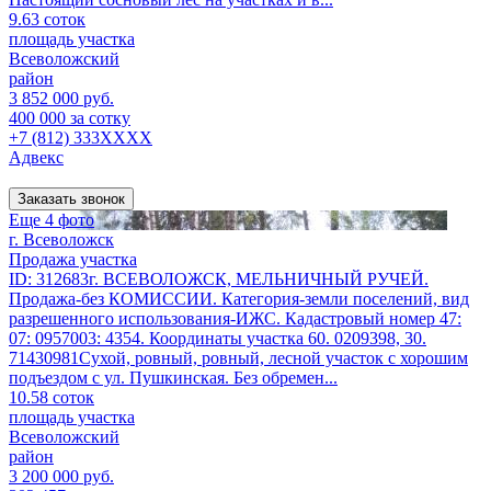
9.63 соток
площадь участка
Всеволожский
район
3 852 000 руб.
400 000 за сотку
+7 (812) 333XXXX
Адвекс
Заказать звонок
Еще 4 фото
г. Всеволожск
Продажа участка
ID: 312683г. ВСЕВОЛОЖСК, МЕЛЬНИЧНЫЙ РУЧЕЙ.
Продажа-без КОМИССИИ. Категория-земли поселений, вид
разрешенного использования-ИЖС. Кадастровый номер 47:
07: 0957003: 4354. Координаты участка 60. 0209398, 30.
71430981Сухой, ровный, ровный, лесной участок с хорошим
подъездом с ул. Пушкинская. Без обремен...
10.58 соток
площадь участка
Всеволожский
район
3 200 000 руб.