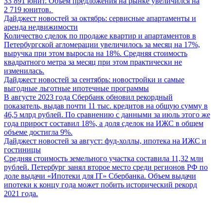
33 891 юнит. Объем предложения на рынке увеличился на
2 719 юнитов.
Дайджест новостей за октябрь: сервисные апартаменты и
аренда недвижимости
Количество сделок по продаже квартир и апартаментов в
Петербургской агломерации увеличилось за месяц на 17%,
выручка при этом выросла на 18%. Средняя стоимость
квадратного метра за месяц при этом практически не
изменилась.
Дайджест новостей за сентябрь: новостройки и самые
выгодные льготные ипотечные программы
В августе 2023 года Сбербанк обновил рекордный
показатель, выдав почти 11 тыс. кредитов на общую сумму в
46,5 млрд рублей. По сравнению с данными за июль этого же
года прирост составил 18%, а доля сделок на ИЖС в общем
объеме достигла 9%.
Дайджест новостей за август: фуд-холлы, ипотека на ИЖС и
гостиницы
Средняя стоимость земельного участка составила 11,32 млн
рублей. Петербург занял второе место среди регионов РФ по
доле выдачи «Ипотеки для IT» Сбербанка. Объем выдачи
ипотеки к концу года может побить исторический рекорд
2021 года.