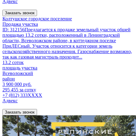
Адвекс
Заказать звонок
Колтушское городское поселение
Продажа участка
ID: 312156Предлагается к продаже земельный участок общей
площадью 13.2 сотки, расположенный в Ленинградской
области, Всеволожском районе, в коттеджном поселке
ПриЛЕСный. Участок относится к категории земель
сельскохозяйственного назначения. Газоснабжение возможно,
так как газовая магистраль проходит...
13.2 соток
площадь участка
Всеволожский
район
3 900 000 руб.
295 455 за сотку
+7 (812) 333XXXX
Адвекс
Заказать звонок