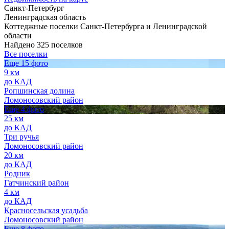
Санкт-Петербург
Ленинградская область
Коттеджные поселки Санкт-Петербурга и Ленинградской
области
Найдено 325 поселков
Все поселки
Еще 15 фото
9 км
до КАД
Ропшинская долина
Ломоносовский район
Еще 4 фото
25 км
до КАД
Три ручья
Ломоносовский район
20 км
до КАД
Родник
Гатчинский район
4 км
до КАД
Красносельская усадьба
Ломоносовский район
Еще 8 фото