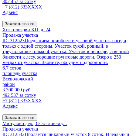
302 457 за сотку
+7 (812) 333XXXX
Адвекс
Заказать звонок
Хиттолоярви КП, д. 24
Продажа участка
ID: 312523Предлагаем приобрести угловой участок, соседи
только с одной стороны. Участок сухой, ровный, в
треугольнике только 4 участка. Участок в непосредственной
близости к лесу, хорошие грунтовые дороги. Озеро в 250
метрах от участка. Звоните, обсудим подробности.
6.7 соток
площадь участка
Всеволожский
район
3 300 000 руб.
492 537 за сотку
+7 (812) 333XXXX
Адвекс
Заказать звонок
Минулово дер., Счастливая ул.
Продажа участка
ID: 312532Продается шикарный участок 8 соток. Идеальный