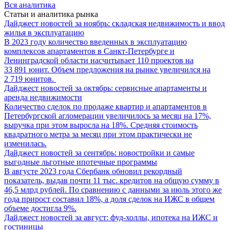
Вся аналитика
Статьи и аналитика рынка
Дайджест новостей за ноябрь: складская недвижимость и ввод
жилья в эксплуатацию
В 2023 году количество введенных в эксплуатацию
комплексов апартаментов в Санкт-Петербурге и
Ленинградской области насчитывает 110 проектов на
33 891 юнит. Объем предложения на рынке увеличился на
2 719 юнитов.
Дайджест новостей за октябрь: сервисные апартаменты и
аренда недвижимости
Количество сделок по продаже квартир и апартаментов в
Петербургской агломерации увеличилось за месяц на 17%,
выручка при этом выросла на 18%. Средняя стоимость
квадратного метра за месяц при этом практически не
изменилась.
Дайджест новостей за сентябрь: новостройки и самые
выгодные льготные ипотечные программы
В августе 2023 года Сбербанк обновил рекордный
показатель, выдав почти 11 тыс. кредитов на общую сумму в
46,5 млрд рублей. По сравнению с данными за июль этого же
года прирост составил 18%, а доля сделок на ИЖС в общем
объеме достигла 9%.
Дайджест новостей за август: фуд-холлы, ипотека на ИЖС и
гостиницы