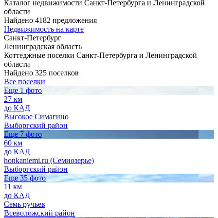
Каталог недвижимости Санкт-Петербурга и Ленинградской
области
Найдено 4182 предложения
Недвижимость на карте
Санкт-Петербург
Ленинградская область
Коттеджные поселки Санкт-Петербурга и Ленинградской
области
Найдено 325 поселков
Все поселки
Еще 1 фото
27 км
до КАД
Высокое Симагино
Выборгский район
Еще 7 фото
60 км
до КАД
honkaniemi.ru (Семиозерье)
Выборгский район
Еще 35 фото
11 км
до КАД
Семь ручьев
Всеволожский район