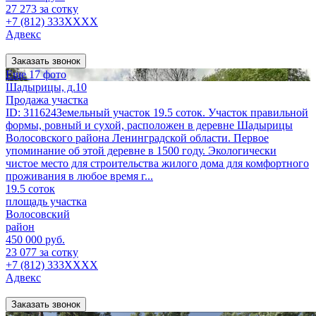
27 273 за сотку
+7 (812) 333XXXX
Адвекс
Заказать звонок
Еще 17 фото
Шадырицы, д.10
Продажа участка
ID: 311624Земельный участок 19.5 соток. Участок правильной
формы, ровный и сухой, расположен в деревне Шадырицы
Волосовского района Ленинградской области. Первое
упоминание об этой деревне в 1500 году. Экологически
чистое место для строительства жилого дома для комфортного
проживания в любое время г...
19.5 соток
площадь участка
Волосовский
район
450 000 руб.
23 077 за сотку
+7 (812) 333XXXX
Адвекс
Заказать звонок