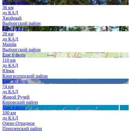
Еще 14 фото
36 км
до КАД
Хвойный
Выборгский район
Еще 5 фото
28 км
до КАД
Mainila
Выборгский район
Еще 6 фото
110 км
до КАД
Юрки
Кингисеппский район
Еще 30 фото
74 км
до КАД
Живой Ручей
Кировский район
Еще 4 фото
100 км
до КАД
Озеро Отрадное
Приозерский район