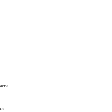
ласти
ти