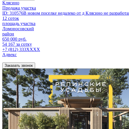
Клясино
Продажа участка
ID: 310576В новом поселке недалеко от д Клясино не разработ
12 соток
площадь участка
Ломоносовский
район
650 000 руб.
54 167 за сотку
+7 (812) 333XXXX
Адвекс
Заказать звонок