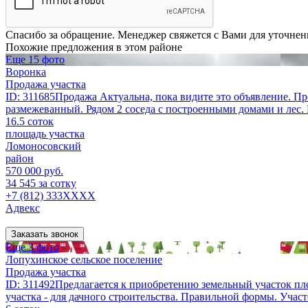
Спасибо за обращение. Менеджер свяжется с Вами для уточнен
Похожие предложения в этом районе
Еще 15 фото
Воронка
Продажа участка
ID: 311685Продажа Актуальна, пока видите это объявление. Пр
размежеванный. Рядом 2 соседа с построенными домами и лес. 
16.5 соток
площадь участка
Ломоносовский
район
570 000 руб.
34 545 за сотку
+7 (812) 333XXXX
Адвекс
Заказать звонок
Еще 3 фото
Лопухинское сельское поселение
Продажа участка
ID: 311492Предлагается к приобретению земельный участок пло
участка - для дачного строительства. Правильной формы. Участ