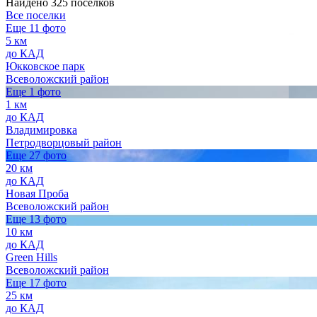
Найдено 325 поселков
Все поселки
Еще 11 фото
5 км
до КАД
Юкковское парк
Всеволожский район
Еще 1 фото
1 км
до КАД
Владимировка
Петродворцовый район
Еще 27 фото
20 км
до КАД
Новая Проба
Всеволожский район
Еще 13 фото
10 км
до КАД
Green Hills
Всеволожский район
Еще 17 фото
25 км
до КАД