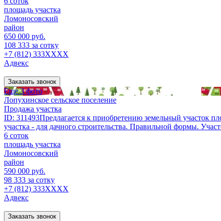
6 соток
площадь участка
Ломоносовский
район
650 000 руб.
108 333 за сотку
+7 (812) 333XXXX
Адвекс
Заказать звонок
Еще 3 фото
Лопухинское сельское поселение
Продажа участка
ID: 311493Предлагается к приобретению земельный участок пло
участка - для дачного строительства. Правильной формы. Участ
6 соток
площадь участка
Ломоносовский
район
590 000 руб.
98 333 за сотку
+7 (812) 333XXXX
Адвекс
Заказать звонок