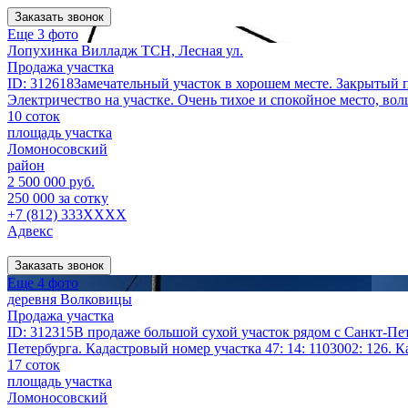
Заказать звонок
Еще 3 фото
Лопухинка Вилладж ТСН, Лесная ул.
Продажа участка
ID: 312618Замечательный участок в хорошем месте. Закрытый п
Электричество на участке. Очень тихое и спокойное место, вол
10 соток
площадь участка
Ломоносовский
район
2 500 000 руб.
250 000 за сотку
+7 (812) 333XXXX
Адвекс
Заказать звонок
Еще 4 фото
деревня Волковицы
Продажа участка
ID: 312315В продаже большой сухой участок рядом с Санкт-Пе
Петербурга. Кадастровый номер участка 47: 14: 1103002: 126. К
17 соток
площадь участка
Ломоносовский