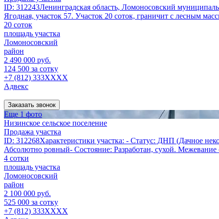
ID: 312243Ленинградская область, Ломоносовский муниципальн
Ягодная, участок 57. Участок 20 соток, граничит с лесным масс
20 соток
площадь участка
Ломоносовский
район
2 490 000 руб.
124 500 за сотку
+7 (812) 333XXXX
Адвекс
Заказать звонок
Еще 1 фото
Низинское сельское поселение
Продажа участка
ID: 312268Характеристики участка: - Статус: ДНП (Дачное неко
Абсолютно ровный- Состояние: Разработан, сухой. Межевание 
4 сотки
площадь участка
Ломоносовский
район
2 100 000 руб.
525 000 за сотку
+7 (812) 333XXXX