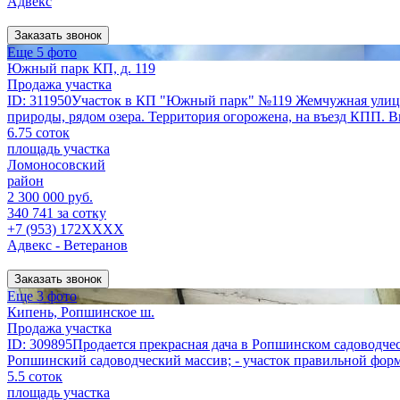
Адвекс
Заказать звонок
Еще 5 фото
Южный парк КП, д. 119
Продажа участка
ID: 311950Участок в КП "Южный парк" №119 Жемчужная улица. 
природы, рядом озера. Территория огорожена, на въезд КПП. Ви
6.75 соток
площадь участка
Ломоносовский
район
2 300 000 руб.
340 741 за сотку
+7 (953) 172XXXX
Адвекс - Ветеранов
Заказать звонок
Еще 3 фото
Кипень, Ропшинское ш.
Продажа участка
ID: 309895Продается прекрасная дача в Ропшинском садоводческ
Ропшинский садоводческий массив; - участок правильной формы; 
5.5 соток
площадь участка