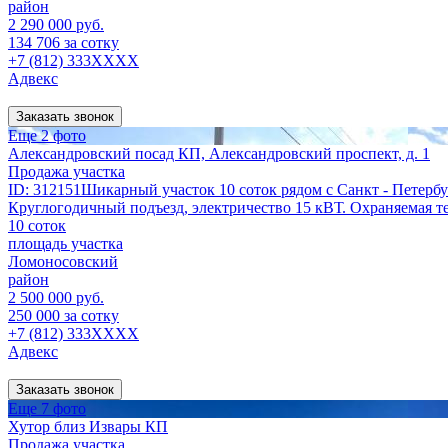
район
2 290 000 руб.
134 706 за сотку
+7 (812) 333XXXX
Адвекс
Заказать звонок
Еще 2 фото
Александровский посад КП, Александровский проспект, д. 1
Продажа участка
ID: 312151Шикарный участок 10 соток рядом с Санкт - Петерб
Круглогодичный подъезд, электричество 15 кВТ. Охраняемая тер
10 соток
площадь участка
Ломоносовский
район
2 500 000 руб.
250 000 за сотку
+7 (812) 333XXXX
Адвекс
Заказать звонок
Еще 7 фото
Хутор близ Извары КП
Продажа участка