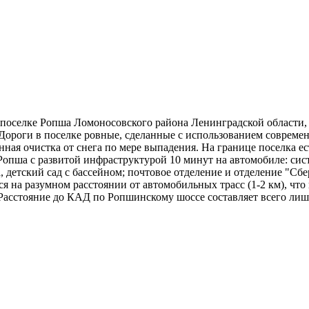
поселке Ропша Ломоносовского района Ленинградской области, 
 Дороги в поселке ровные, сделанные с использованием соврем
ная очистка от снега по мере выпадения. На границе поселка е
опша с развитой инфраструктурой 10 минут на автомобиле: сист
а, детский сад с бассейном; почтовое отделение и отделение "
я на разумном расстоянии от автомобильных трасс (1-2 км), что
Расстояние до КАД по Ропшинскому шоссе составляет всего лишь 