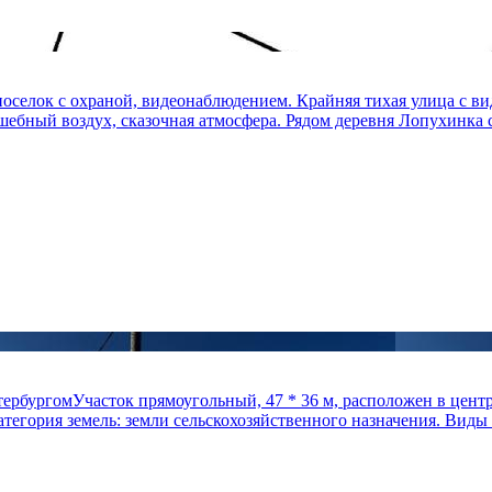
оселок с охраной, видеонаблюдением. Крайняя тихая улица с вид
шебный воздух, сказочная атмосфера. Рядом деревня Лопухинка со
тербургомУчасток прямоугольный, 47 * 36 м, расположен в цент
атегория земель: земли сельскохозяйственного назначения. Виды 