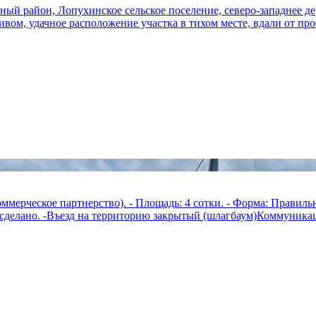
ый район, Лопухинское сельское поселение, северо-западнее дер
ивом, удачное расположение участка в тихом месте, вдали от прое
ммерческое партнерство). - Площадь: 4 сотки. - Форма: Правильн
сделано. -Въезд на территорию закрытый (шлагбаум)Коммуникаци