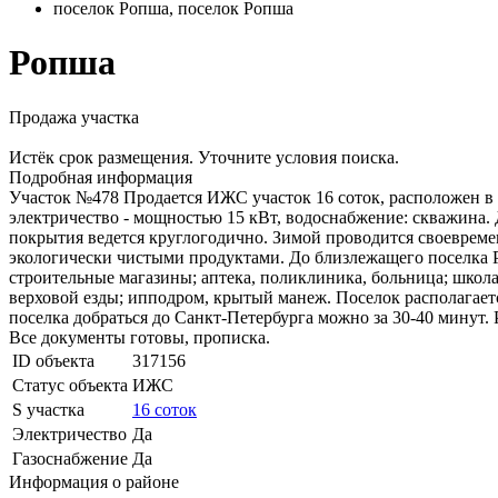
поселок Ропша, поселок Ропша
Ропша
Продажа участка
Истёк срок размещения. Уточните условия поиска.
Подробная информация
Участок №478 Продается ИЖС участок 16 соток, расположен в 
электричество - мощностью 15 кВт, водоснабжение: скважина.
покрытия ведется круглогодично. Зимой проводится своевремен
экологически чистыми продуктами. До близлежащего поселка Р
строительные магазины; аптека, поликлиника, больница; школ
верховой езды; ипподром, крытый манеж. Поселок располагаетс
поселка добраться до Санкт-Петербурга можно за 30-40 минут. 
Все документы готовы, прописка.
ID объекта
317156
Статус объекта
ИЖС
S участка
16 соток
Электричество
Да
Газоснабжение
Да
Информация о районе