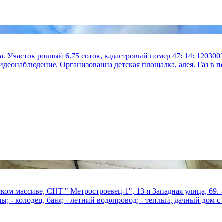
Участок ровный 6.75 соток, кадастровый номер 47: 14: 1203003
деонаблюдение. Организованна детская площадка, алея. Газ в пе
ом массиве, СНТ " Метростроевец-1", 13-я Западная улица, 69. 
- колодец, баня; - летний водопровод; - теплый, дачный дом с п