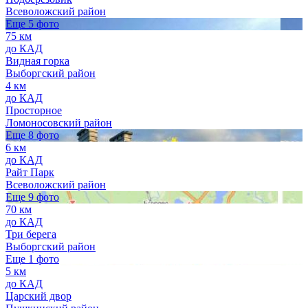
Всеволожский район
Еще 5 фото
75 км
до КАД
Видная горка
Выборгский район
4 км
до КАД
Просторное
Ломоносовский район
Еще 8 фото
6 км
до КАД
Райт Парк
Всеволожский район
Еще 9 фото
70 км
до КАД
Три берега
Выборгский район
Еще 1 фото
5 км
до КАД
Царский двор