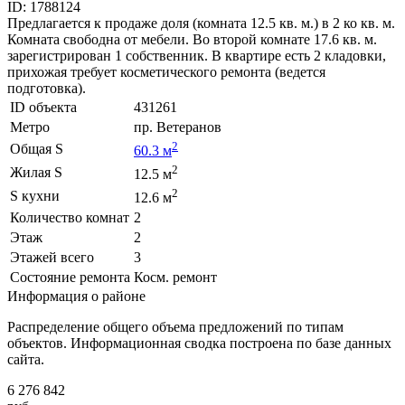
ID: 1788124
Предлагается к продаже доля (комната 12.5 кв. м.) в 2 ко кв. м.
Комната свободна от мебели. Во второй комнате 17.6 кв. м.
зарегистрирован 1 собственник. В квартире есть 2 кладовки,
прихожая требует косметического ремонта (ведется
подготовка).
ID объекта
431261
Метро
пр. Ветеранов
2
Общая S
60.3 м
2
Жилая S
12.5 м
2
S кухни
12.6 м
Количество комнат
2
Этаж
2
Этажей всего
3
Состояние ремонта
Косм. ремонт
Информация о районе
Распределение общего объема предложений по типам
объектов. Информационная сводка построена по базе данных
сайта.
6 276 842