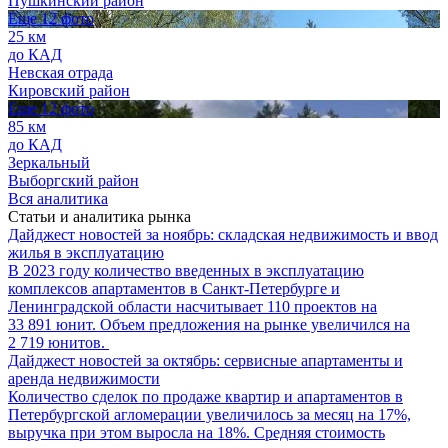
Пушкинский район
Еще 12 фото
25 км
до КАД
Невская отрада
Кировский район
Еще 12 фото
85 км
до КАД
Зеркальный
Выборгский район
Вся аналитика
Статьи и аналитика рынка
Дайджест новостей за ноябрь: складская недвижимость и ввод
жилья в эксплуатацию
В 2023 году количество введенных в эксплуатацию
комплексов апартаментов в Санкт-Петербурге и
Ленинградской области насчитывает 110 проектов на
33 891 юнит. Объем предложения на рынке увеличился на
2 719 юнитов.
Дайджест новостей за октябрь: сервисные апартаменты и
аренда недвижимости
Количество сделок по продаже квартир и апартаментов в
Петербургской агломерации увеличилось за месяц на 17%,
выручка при этом выросла на 18%. Средняя стоимость