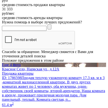
руб
средняя стоимость продажи квартиры
31 333
руб/мес
средняя стоимость аренды квартиры
Нужна помощь в выборе лучших предложений?
Спасибо за обращение. Менеджер свяжется с Вами для
уточнения деталей поиска
Похожие предложения в этом районе
Еще 4 фото
Красное Село, Нарвская ул., д.12А
Продажа квартиры
ID: 1786598Продам теплую ухоженную комнату 17.3 кв. м в 3
-комнатной малонаселенной квартире. В двух других
комнатах живет по 1 человеку, оба мужчины, один-
собственник своей комнаты, второй-арендатор. Наша комната
в аренде, проживает приличная молодая пара. Дом
панельный, теплый. Комната светлая, п...
2
61.4 м