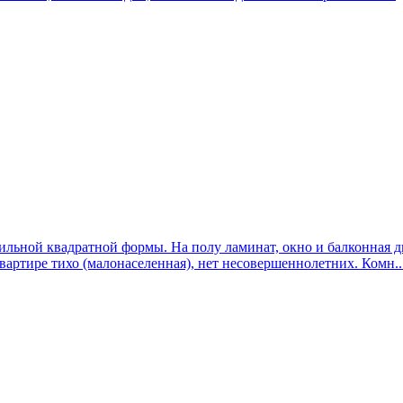
авильной квадратной формы. На полу ламинат, окно и балконная д
вартире тихо (малонаселенная), нет несовершеннолетних. Комн..