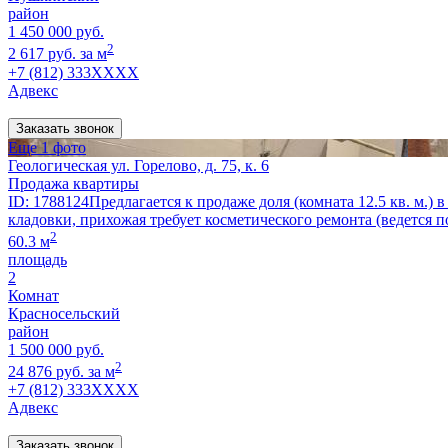
район
1 450 000 руб.
2
2 617 руб. за м
+7 (812) 333XXXX
Адвекс
Заказать звонок
Еще 1 фото
Геологическая ул. Горелово, д. 75, к. 6
Продажа квартиры
ID: 1788124Предлагается к продаже доля (комната 12.5 кв. м.) в
кладовки, прихожая требует косметического ремонта (ведется п
2
60.3 м
площадь
2
Комнат
Красносельский
район
1 500 000 руб.
2
24 876 руб. за м
+7 (812) 333XXXX
Адвекс
Заказать звонок