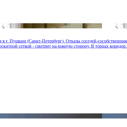
м в г. Пушкин (Санкт-Петербург). Отказы соседей-сособственнико
скитной сеткой - смотрит на южную сторону. В торцах коридор..