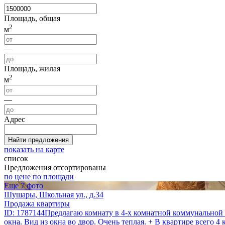
Площадь, общая
2
м
—
Площадь, жилая
2
м
—
Адрес
Найти
предложения
показать на карте
список
Предложения отсортированы
по цене
по площади
Еще 7 фото
Шушары, Школьная ул., д.34
Продажа квартиры
ID: 1787144Предлагаю комнату в 4-х комнатной коммунальной 
окна. Вид из окна во двор. Очень теплая. + В квартире всего 4