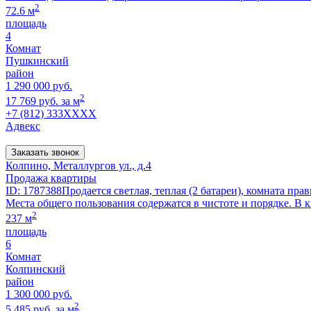
2
72.6 м
площадь
4
Комнат
Пушкинский
район
1 290 000 руб.
2
17 769 руб. за м
+7 (812) 333XXXX
Адвекс
Заказать звонок
Колпино, Металлургов ул., д.4
Продажа квартиры
ID: 1787388Продается светлая, теплая (2 батареи), комната пр
Места общего пользования содержатся в чистоте и порядке. В к
2
237 м
площадь
6
Комнат
Колпинский
район
1 300 000 руб.
2
5 485 руб. за м