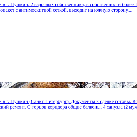
м в г. Пушкин. 2 взрослых собственника, в собственности более 1
лопакет с антимоскитной сеткой, выходит на южную сторону....
 в г. Пушкин (Санкт-Петербург). Документы к сделке готовы. Ком
ий ремонт. С торцов коридора общие балконы. 4 санузла (2 муж