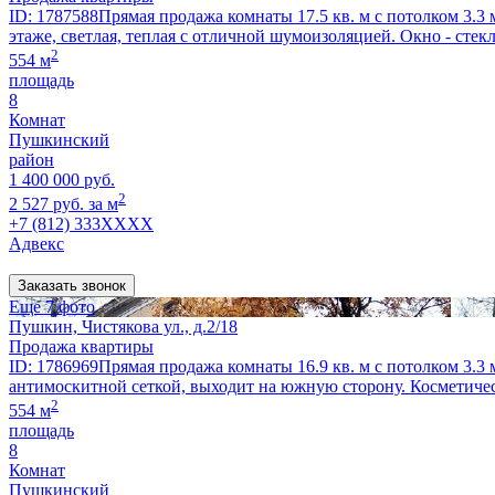
ID: 1787588Прямая продажа комнаты 17.5 кв. м с потолком 3.3 
этаже, светлая, теплая с отличной шумоизоляцией. Окно - стек
2
554 м
площадь
8
Комнат
Пушкинский
район
1 400 000 руб.
2
2 527 руб. за м
+7 (812) 333XXXX
Адвекс
Заказать звонок
Еще 7 фото
Пушкин, Чистякова ул., д.2/18
Продажа квартиры
ID: 1786969Прямая продажа комнаты 16.9 кв. м с потолком 3.3 м
антимоскитной сеткой, выходит на южную сторону. Косметическ
2
554 м
площадь
8
Комнат
Пушкинский