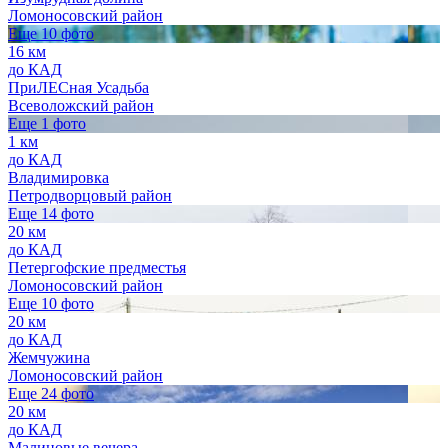
Ломоносовский район
Еще 10 фото
16 км
до КАД
ПриЛЕСная Усадьба
Всеволожский район
Еще 1 фото
1 км
до КАД
Владимировка
Петродворцовый район
Еще 14 фото
20 км
до КАД
Петергофские предместья
Ломоносовский район
Еще 10 фото
20 км
до КАД
Жемчужина
Ломоносовский район
Еще 24 фото
20 км
до КАД
Малиновые вечера