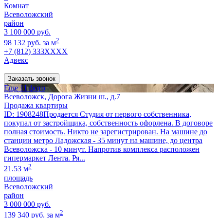
Комнат
Всеволожский
район
3 100 000 руб.
2
98 132 руб. за м
+7 (812) 333XXXX
Адвекс
Заказать звонок
Еще 11 фото
Всеволожск, Дорога Жизни ш., д.7
Продажа квартиры
ID: 1908248Продается Студия от первого собственника,
покупал от застройщика, собственность офорлена. В договоре
полная стоимость. Никто не зарегистрирован. На машине до
станции метро Ладожская - 35 минут на машине, до центра
Всеволожска - 10 минут. Напротив комплекса расположен
гипермаркет Лента. Ря...
2
21.53 м
площадь
Всеволожский
район
3 000 000 руб.
2
139 340 руб. за м