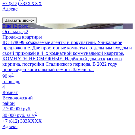
+7 (812) 333XXXX
Адвекс
Заказать звонок
Еще 12 фото
Осельки, д.2
Продажа квартиры
ID: 1786995Уважаемые агенты и покупатели. Уникальное
предложение. Две просторные комнаты с отдельным входом и
своей прихожей в 4- х комнатной коммунальной квартире.
КОМНАТЫ НЕ СМЕЖНЫЕ. Надёжный дом из красного
кирпича, постройки Сталинского периода. В 2022 году
произведён капитальный ремонт. Заменен...
2
90 м
площадь
4
Комнат
Всеволожский
район
2 700 000 руб.
2
30 000 руб. за м
+7 (812) 333XXXX
Адвекс