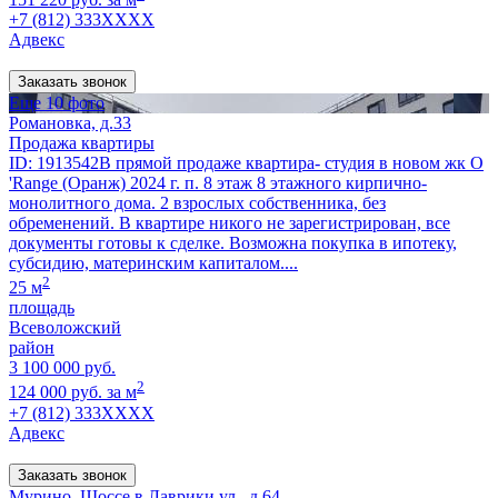
+7 (812) 333XXXX
Адвекс
Заказать звонок
Еще 10 фото
Романовка, д.33
Продажа квартиры
ID: 1913542В прямой продаже квартира- студия в новом жк O
'Range (Оранж) 2024 г. п. 8 этаж 8 этажного кирпично-
монолитного дома. 2 взрослых собственника, без
обременений. В квартире никого не зарегистрирован, все
документы готовы к сделке. Возможна покупка в ипотеку,
субсидию, материнским капиталом....
2
25 м
площадь
Всеволожский
район
3 100 000 руб.
2
124 000 руб. за м
+7 (812) 333XXXX
Адвекс
Заказать звонок
Мурино, Шоссе в Лаврики ул., д.64