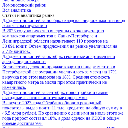
Ломоносовский район
Вся аналитика
Статьи и аналитика рынка
Дайджест новостей за ноябрь: складская недвижимость и ввод
жилья в эксплуатацию
В 2023 году количество введенных в эксплуатацию
комплексов апартаментов в Санкт-Петербурге и
Ленинградской области насчитывает 110 проектов на
33 891 юнит. Объем предложения на рынке увеличился на
2 719 юнитов.
Дайджест новостей за октябрь: сервисные апартаменты и
аренда недвижимости
Количество сделок по продаже квартир и апартаментов в
Петербургской агломерации увеличилось за месяц на 17%,
выручка при этом выросла на 18%. Средняя стоимость
квадратного метра за месяц при этом практически не
изменилась.
Дайджест новостей за сентябрь: новостройки и самые
выгодные льготные ипотечные программы
В августе 2023 года Сбербанк обновил рекордный
показатель, выдав почти 11 тыс. кредитов на общую сумму в
46,5 млрд рублей. По сравнению с данными за июль этого же
года прирост составил 18%, а доля сделок на ИЖС в общем
объеме достигла 9%.