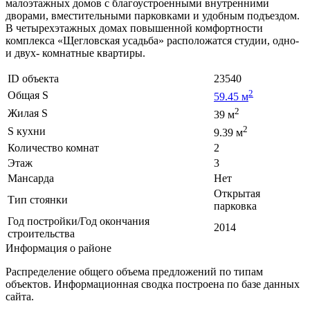
малоэтажных домов с благоустроенными внутренними
дворами, вместительными парковками и удобным подъездом.
В четырехэтажных домах повышенной комфортности
комплекса «Щегловская усадьба» расположатся студии, одно-
и двух- комнатные квартиры.
ID объекта
23540
2
Общая S
59.45 м
2
Жилая S
39 м
2
S кухни
9.39 м
Количество комнат
2
Этаж
3
Мансарда
Нет
Открытая
Тип стоянки
парковка
Год постройки/Год окончания
2014
строительства
Информация о районе
Распределение общего объема предложений по типам
объектов. Информационная сводка построена по базе данных
сайта.