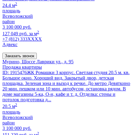
2
24.4 м
площадь
Всеволожский
район
3 100 000 руб.
2
127 049 руб. за м
+7 (812) 333XXXX
Адвекс
Заказать звонок
Мурино, Шоссе Лаврики ул., д. 95
Продажа квартиры
ID: 1915476ЖК Ромашки 3 корпус. Светлая студия 20.5 м. кв.
Большое окно. Хороший вид. Закрытый двор, детская
площадка. Зеленая зона и выход к речке. До метро Девяткино
20 мин. пешком или 10 мин. автобусом, остановка рядом. В
доме магазины 5-ка, О-н, кафе и т. д. Отделка: стены и
потолок подготовка д...
2
20.5 м
площадь
Всеволожский
район
3 100 000 руб.
2
151 220 руб. за м