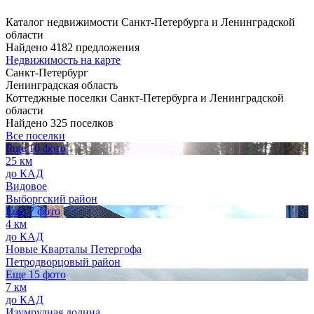
Каталог недвижимости Санкт-Петербурга и Ленинградской
области
Найдено 4182 предложения
Недвижимость на карте
Санкт-Петербург
Ленинградская область
Коттеджные поселки Санкт-Петербурга и Ленинградской
области
Найдено 325 поселков
Все поселки
Еще 10 фото
25 км
до КАД
Видовое
Выборгский район
Еще 7 фото
4 км
до КАД
Новые Кварталы Петергофа
Петродворцовый район
Еще 15 фото
7 км
до КАД
Изумрудная долина