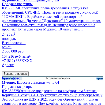
Продажа квартиры
ID: 353524Переуступка права требования. Студия без
обременений. СРОЧНО. Предлагаем к продаже студию ЖК
"РОМАШКИ". В районе с высокой транспортной
доступностью. До метро "Девяткино" 10 минут транспортом.
На машине возможен выезд на Ленинградское шоссе и на
проспект Культуры через Мурино. 10 минут пеш...
2
24.25 м
площадь
Всеволожский
район
2 600 000 руб.
2
107 216 руб. за м
+7 (812) 333XXXX
Адвекс
Заказать звонок
Еще 4 фото
Мурино, Шоссе в Лаврики ул., д.64
Продажа квартиры
ID: 353525Отличное предложение на комфортном 5 этаже.
Корпус 4.1. секция 4. Переуступка от физ лица, приобретена у
Застройщика по ДДУ в 2021 году, без обременений, полная
стоимость в договоре. Дом комфорт-класса. Квартира сдается