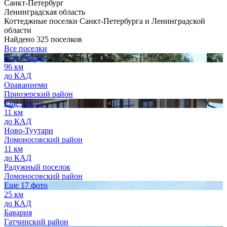
Санкт-Петербург
Ленинградская область
Коттеджные поселки Санкт-Петербурга и Ленинградской
области
Найдено 325 поселков
Все поселки
Еще 8 фото
96 км
до КАД
Ораваниеми
Приозерский район
Еще 5 фото
11 км
до КАД
Ново-Туутари
Ломоносовский район
11 км
до КАД
Радужный поселок
Ломоносовский район
Еще 17 фото
25 км
до КАД
Бавария
Гатчинский район