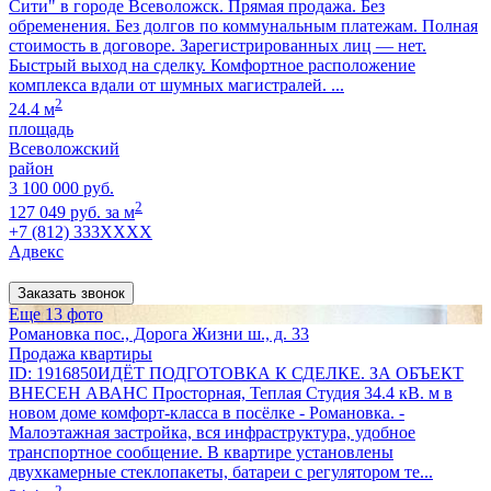
Сити" в городе Всеволожск. Прямая продажа. Без
обременения. Без долгов по коммунальным платежам. Полная
стоимость в договоре. Зарегистрированных лиц — нет.
Быстрый выход на сделку. Комфортное расположение
комплекса вдали от шумных магистралей. ...
2
24.4 м
площадь
Всеволожский
район
3 100 000 руб.
2
127 049 руб. за м
+7 (812) 333XXXX
Адвекс
Заказать звонок
Еще 13 фото
Романовка пос., Дорога Жизни ш., д. 33
Продажа квартиры
ID: 1916850ИДЁТ ПОДГОТОВКА К СДЕЛКЕ. ЗА ОБЪЕКТ
ВНЕСЕН АВАНС Просторная, Теплая Студия 34.4 кВ. м в
новом доме комфорт-класса в посёлке - Романовка. -
Малоэтажная застройка, вся инфраструктура, удобное
транспортное сообщение. В квартире установлены
двухкамерные стеклопакеты, батареи с регулятором те...
2