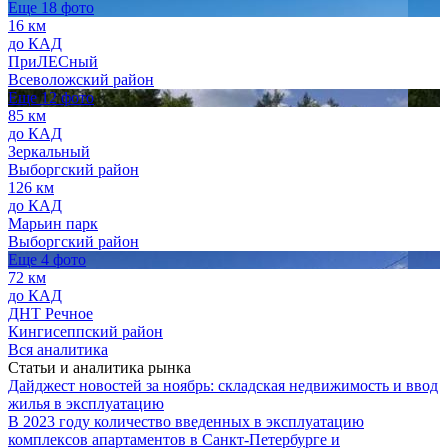
Еще 18 фото
16 км
до КАД
ПриЛЕСный
Всеволожский район
Еще 12 фото
85 км
до КАД
Зеркальный
Выборгский район
126 км
до КАД
Марьин парк
Выборгский район
Еще 4 фото
72 км
до КАД
ДНТ Речное
Кингисеппский район
Вся аналитика
Статьи и аналитика рынка
Дайджест новостей за ноябрь: складская недвижимость и ввод
жилья в эксплуатацию
В 2023 году количество введенных в эксплуатацию
комплексов апартаментов в Санкт-Петербурге и