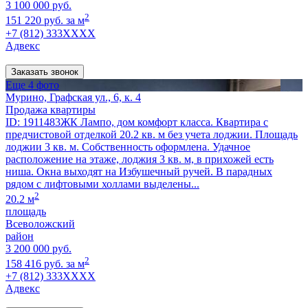
3 100 000 руб.
2
151 220 руб. за м
+7 (812) 333XXXX
Адвекс
Заказать звонок
Еще 4 фото
Мурино, Графская ул., 6, к. 4
Продажа квартиры
ID: 1911483ЖК Лампо, дом комфорт класса. Квартира с
предчистовой отделкой 20.2 кв. м без учета лоджии. Площадь
лоджии 3 кв. м. Собственность оформлена. Удачное
расположение на этаже, лоджия 3 кв. м, в прихожей есть
ниша. Окна выходят на Избушечный ручей. В парадных
рядом с лифтовыми холлами выделены...
2
20.2 м
площадь
Всеволожский
район
3 200 000 руб.
2
158 416 руб. за м
+7 (812) 333XXXX
Адвекс