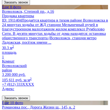
Заказать звонок
Еще 8 фото
Всеволожск, Степной пр., д.16
Продажа квартиры
ID: 1911404Продаётся квартира в тихом районе Всеволожска в
24 минутах ходьбы от ЖД станции Мельничный ручей в
благоустроенном малоэтажном жилом комплексе Румболово
Сити. В десяти минутах ходьбы от дома находятся: остановка
общественного транспорта (Всеволожск, станция метро
Ладожская, посёлок имени ...
2
30.3 м
площадь
1
Комнат
Всеволожский
район
3 200 000 руб.
2
105 611 руб. за м
+7 (812) 333XXXX
Адвекс
Заказать звонок
Еще 10 фото
Романовка пос., Дорога Жизни ш., 145, к. 2