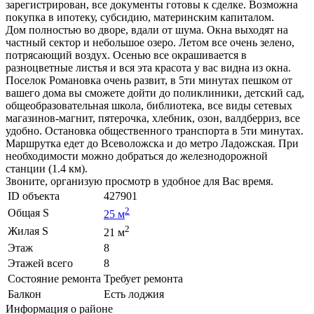
зарегистрирован, все документы готовы к сделке. Возможна
покупка в ипотеку, субсидию, материнским капиталом.
Дом полностью во дворе, вдали от шума. Окна выходят на
частный сектор и небольшое озеро. Летом все очень зелено,
потрясающий воздух. Осенью все окрашивается в
разноцветные листья и вся эта красота у вас видна из окна.
Поселок Романовка очень развит, в 5ти минутах пешком от
вашего дома вы сможете дойти до поликлиники, детский сад,
общеобразовательная школа, библиотека, все виды сетевых
магазинов-магнит, пятерочка, хлебник, озон, валдберриз, все
удобно. Остановка общественного транспорта в 5ти минутах.
Маршрутка едет до Всеволожска и до метро Ладожская. При
необходимости можно добраться до железнодорожной
станции (1.4 км).
Звоните, организую просмотр в удобное для Вас время.
ID объекта
427901
2
Общая S
25 м
2
Жилая S
21 м
Этаж
8
Этажей всего
8
Состояние ремонта
Требует ремонта
Балкон
Есть лоджия
Информация о районе