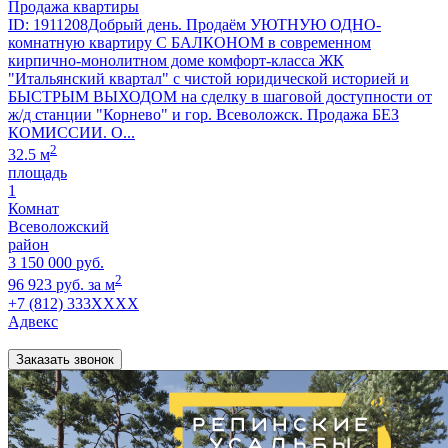
Продажа квартиры
ID: 1911208Добрый день. Продаём УЮТНУЮ ОДНО-
комнатную квартиру С БАЛКОНОМ в современном
кирпично-монолитном доме комфорт-класса ЖК
"Итальянский квартал" с чистой юридической историей и
БЫСТРЫМ ВЫХОДОМ на сделку в шаговой доступности от
ж/д станции "Корнево" и гор. Всеволожск. Продажа БЕЗ
КОМИССИИ. О...
2
32.5 м
площадь
1
Комнат
Всеволожский
район
3 150 000 руб.
2
96 923 руб. за м
+7 (812) 333XXXX
Адвекс
Заказать звонок