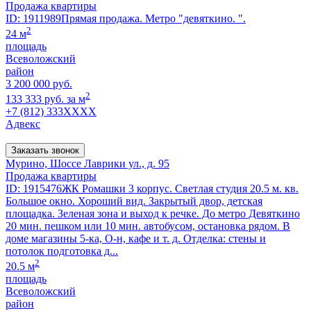
Продажа квартиры
ID: 1911989Прямая продажа. Метро "девяткино. ".
2
24 м
площадь
Всеволожский
район
3 200 000 руб.
2
133 333 руб. за м
+7 (812) 333XXXX
Адвекс
Заказать звонок
Мурино, Шоссе Лаврики ул., д. 95
Продажа квартиры
ID: 1915476ЖК Ромашки 3 корпус. Светлая студия 20.5 м. кв.
Большое окно. Хороший вид. Закрытый двор, детская
площадка. Зеленая зона и выход к речке. До метро Девяткино
20 мин. пешком или 10 мин. автобусом, остановка рядом. В
доме магазины 5-ка, О-н, кафе и т. д. Отделка: стены и
потолок подготовка д...
2
20.5 м
площадь
Всеволожский
район