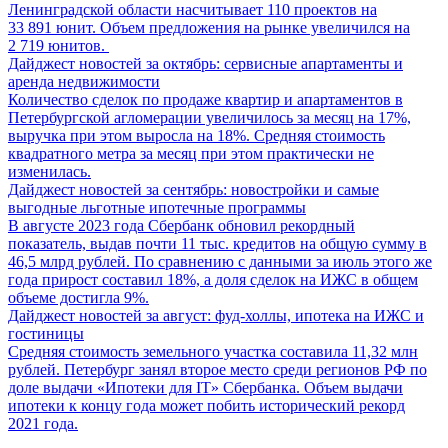
Ленинградской области насчитывает 110 проектов на
33 891 юнит. Объем предложения на рынке увеличился на
2 719 юнитов.
Дайджест новостей за октябрь: сервисные апартаменты и
аренда недвижимости
Количество сделок по продаже квартир и апартаментов в
Петербургской агломерации увеличилось за месяц на 17%,
выручка при этом выросла на 18%. Средняя стоимость
квадратного метра за месяц при этом практически не
изменилась.
Дайджест новостей за сентябрь: новостройки и самые
выгодные льготные ипотечные программы
В августе 2023 года Сбербанк обновил рекордный
показатель, выдав почти 11 тыс. кредитов на общую сумму в
46,5 млрд рублей. По сравнению с данными за июль этого же
года прирост составил 18%, а доля сделок на ИЖС в общем
объеме достигла 9%.
Дайджест новостей за август: фуд-холлы, ипотека на ИЖС и
гостиницы
Средняя стоимость земельного участка составила 11,32 млн
рублей. Петербург занял второе место среди регионов РФ по
доле выдачи «Ипотеки для IT» Сбербанка. Объем выдачи
ипотеки к концу года может побить исторический рекорд
2021 года.