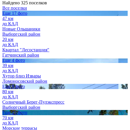
Найдено 325 поселков
Все поселки
Еще 17 фото
47 км
до КАД
Новые Ольшаники
Выборгский район
20 км
до КАД
Квартал "Лесостанция"
Гатчинский район
Еще 4 фото
39 км
до КАД
Хутор близ Извары
Ломоносовский район
Еще 9 фото
80 км
до КАД
Солнечный Берег-Пулэкспресс
Выборгский район
Еще 25 фото
70 км
до КАД
Морские террасы