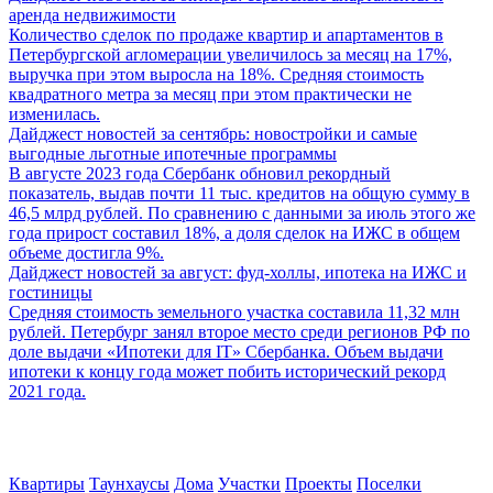
аренда недвижимости
Количество сделок по продаже квартир и апартаментов в
Петербургской агломерации увеличилось за месяц на 17%,
выручка при этом выросла на 18%. Средняя стоимость
квадратного метра за месяц при этом практически не
изменилась.
Дайджест новостей за сентябрь: новостройки и самые
выгодные льготные ипотечные программы
В августе 2023 года Сбербанк обновил рекордный
показатель, выдав почти 11 тыс. кредитов на общую сумму в
46,5 млрд рублей. По сравнению с данными за июль этого же
года прирост составил 18%, а доля сделок на ИЖС в общем
объеме достигла 9%.
Дайджест новостей за август: фуд-холлы, ипотека на ИЖС и
гостиницы
Средняя стоимость земельного участка составила 11,32 млн
рублей. Петербург занял второе место среди регионов РФ по
доле выдачи «Ипотеки для IT» Сбербанка. Объем выдачи
ипотеки к концу года может побить исторический рекорд
2021 года.
Квартиры
Таунхаусы
Дома
Участки
Проекты
Поселки