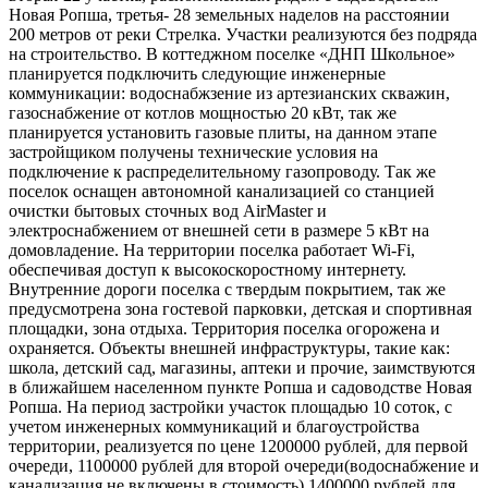
Новая Ропша, третья- 28 земельных наделов на расстоянии
200 метров от реки Стрелка. Участки реализуются без подряда
на строительство. В коттеджном поселке «ДНП Школьное»
планируется подключить следующие инженерные
коммуникации: водоснабжзение из артезианских скважин,
газоснабжение от котлов мощностью 20 кВт, так же
планируется установить газовые плиты, на данном этапе
застройщиком получены технические условия на
подключение к распределительному газопроводу. Так же
поселок оснащен автономной канализацией со станцией
очистки бытовых сточных вод AirMaster и
электроснабжением от внешней сети в размере 5 кВт на
домовладение. На территории поселка работает Wi-Fi,
обеспечивая доступ к высокоскоростному интернету.
Внутренние дороги поселка с твердым покрытием, так же
предусмотрена зона гостевой парковки, детская и спортивная
площадки, зона отдыха. Территория поселка огорожена и
охраняется. Объекты внешней инфраструктуры, такие как:
школа, детский сад, магазины, аптеки и прочие, заимствуются
в ближайшем населенном пункте Ропша и садоводстве Новая
Ропша. На период застройки участок площадью 10 соток, с
учетом инженерных коммуникаций и благоустройства
территории, реализуется по цене 1200000 рублей, для первой
очереди, 1100000 рублей для второй очереди(водоснабжение и
канализация не включены в стоимость) 1400000 рублей для