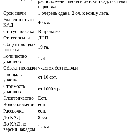
расположены школа и детский сад, гостевая
парковка.
Срок сдачи
1 очередь сдана, 2 оч. к концу лета.
Удаленность от
40 км.
КАД
Статус поселка
В продаже
Статус земли
ДНП
Общая площадь
19 га.
поселка
Количество
124
участков
Объект продажи
участок без подряда
Площадь
от 10 сот.
участка
Стоимость
от 1000 т.р.
участков
Электричество
Есть
Водоснабжение
есть
Рассрочка
есть
До КАД
8 км
До КАД по
12 км
версии Закадом