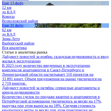
Еще 13 фото
12 км
до КАД
Кокосы
Всеволожский район
Еще 31 фото
62 км
до КАД
Зима-Лето
Выборгский район
Вся аналитика
Статьи и аналитика рынка
Дайджест новостей за ноябрь: складская недвижимость и ввод
жилья в эксплуатацию
В 2023 году количество введенных в эксплуатацию
комплексов апартаментов в Санкт-Петербурге и
Ленинградской области насчитывает 110 проектов на
33 891 юнит. Объем предложения на рынке увеличился на
2 719 юнитов.
Дайджест новостей за октябрь: сервисные апартаменты и
аренда недвижимости
Количество сделок по продаже квартир и апартаментов в
Петербургской агломерации увеличилось за месяц на 17%,
выручка при этом выросла на 18%. Средняя стоимость
квадратного метра за месяц при этом практически не