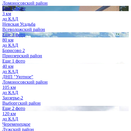
Ломоносовский район
Еще 5 фото
3 км
до КАД
Невская Усадьба
Всеволожский район
Еще 3 фото
80 км
до КАД
Борисово 2
Приозерский район
Еще 1 фото
40 км
до КАД
ДНП "Уютное"
Ломоносовский район
105 км
до КАД
Заозерье-2
Выборгский район
Еще 2 фото
120 км
до КАД
Череменецкое
Лужский район