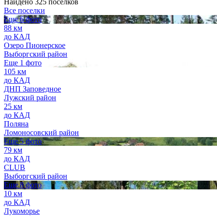
Найдено 325 поселков
Все поселки
Еще 6 фото
88 км
до КАД
Озеро Пионерское
Выборгский район
Еще 1 фото
105 км
до КАД
ДНП Заповедное
Лужский район
25 км
до КАД
Поляна
Ломоносовский район
Еще 5 фото
79 км
до КАД
CLUB
Выборгский район
Еще 8 фото
10 км
до КАД
Лукоморье