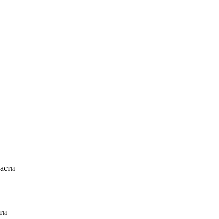
ласти
ти