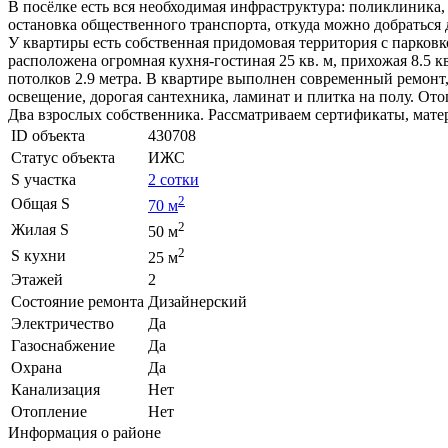
В посёлке есть вся необходимая инфраструктура: поликлиника,
остановка общественного транспорта, откуда можно добраться 
У квартиры есть собственная придомовая территория с парковк
расположена огромная кухня-гостиная 25 кв. м, прихожая 8.5 кв
потолков 2.9 метра. В квартире выполнен современный ремонт
освещение, дорогая сантехника, ламинат и плитка на полу. О
Два взрослых собственника. Рассматриваем сертификаты, мате
ID объекта
430708
Статус объекта
ИЖС
S участка
2 сотки
2
Общая S
70 м
2
Жилая S
50 м
2
S кухни
25 м
Этажей
2
Состояние ремонта
Дизайнерский
Электричество
Да
Газоснабжение
Да
Охрана
Да
Канализация
Нет
Отопление
Нет
Информация о районе