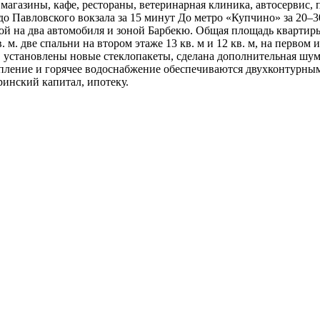
 магазины, кафе, рестораны, ветеринарная клиника, автосервис,
до Павловского вокзала за 15 минут До метро «Купчино» за 20–3
ой на два автомобиля и зоной Барбекю. Общая площадь квартиры
. м. две спальни на втором этаже 13 кв. м и 12 кв. м, на первом
, установлены новые стеклопакеты, сделана дополнительная шу
топление и горячее водоснабжение обеспечиваются двухконтурны
ринский капитал, ипотеку.