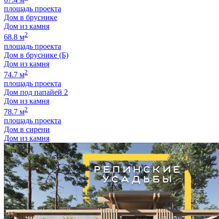
площадь проекта
Дом в бруснике
Дом из камня
2
68.8 м
площадь проекта
Дом в бруснике (Б)
Дом из камня
2
74.7 м
площадь проекта
Дом под папайей 2
Дом из камня
2
78.7 м
площадь проекта
Дом в сирени
Дом из камня