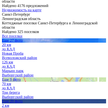
области
Найдено 4176 предложений
Недвижимость на карте
Санкт-Петербург
Ленинградская область
Коттеджные поселки Санкт-Петербурга и Ленинградской
области
Найдено 325 поселков
Все поселки
Еще 27 фото
20 км
до КАД
Новая Проба
Всеволожский район
126 км
до КАД
Марьин парк
Выборгский район
Еще 9 фото
70 км
до КАД
Три берега
Выборгский район
Еще 20 фото
2 км