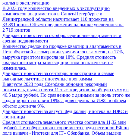
жилья в эксплуатацию
В 2023 году количество введенных в эксплуатацию
комплексов апартаментов в Санкт-Петербурге и
Ленинградской области насчитывает 110 проектов на
33 891 юнит. Объем предложения на рынке увеличился на
2 719 юнитов.
Дайджест новостей за октябрь: сервисные апартаменты и
аренда недвижимости
Количество сделок по продаже квартир и апартаментов в
Петербургской агломерации увеличилось за месяц на 17%,
выручка при этом выросла на 18%. Средняя стоимость
квадратного метра за месяц при этом практически не
изменилась.
Дайджест новостей за сентябрь: новостройки и самые
выгодные льготные ипотечные программы
В августе 2023 года Сбербанк обновил рекордный
показатель, выдав почти 11 тыс. кредитов на общую сумму в
46,5 млрд рублей. По сравнению с данными за июль этого же
года прирост составил 18%, а доля сделок на ИЖС в общем
объеме достигла 9%.
Дайджест новостей за август: фуд-холлы, ипотека на ИЖС и
гостиницы
Средняя стоимость земельного участка составила 11,32 млн
рублей. Петербург занял второе место среди регионов РФ по
доле выдачи «Ипотеки для IT» Сбербанка. Объем выдачи