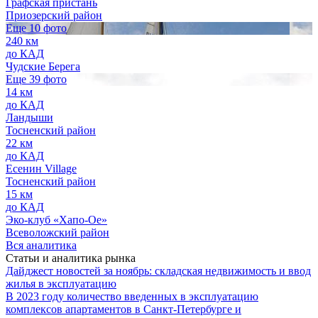
Графская пристань
Приозерский район
Еще 10 фото
240 км
до КАД
Чудские Берега
Еще 39 фото
14 км
до КАД
Ландыши
Тосненский район
22 км
до КАД
Есенин Village
Тосненский район
15 км
до КАД
Эко-клуб «Хапо-Ое»
Всеволожский район
Вся аналитика
Статьи и аналитика рынка
Дайджест новостей за ноябрь: складская недвижимость и ввод
жилья в эксплуатацию
В 2023 году количество введенных в эксплуатацию
комплексов апартаментов в Санкт-Петербурге и