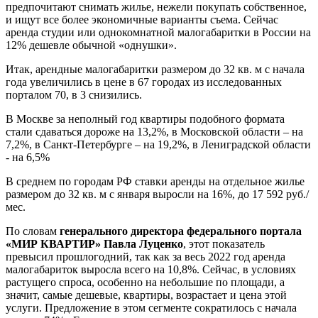
предпочитают снимать жилье, нежели покупать собственное,
и ищут все более экономичные варианты съема. Сейчас
аренда студии или однокомнатной малогабаритки в России на
12% дешевле обычной «однушки».
Итак, арендные малогабаритки размером до 32 кв. м с начала
года увеличились в цене в 67 городах из исследованных
порталом 70, в 3 снизились.
В Москве за неполный год квартиры подобного формата
стали сдаваться дороже на 13,2%, в Московской области – на
7,2%, в Санкт-Петербурге – на 19,2%, в Лениградской области
- на 6,5%
В среднем по городам РФ ставки аренды на отдельное жилье
размером до 32 кв. м с января выросли на 16%, до 17 592 руб./
мес.
По словам
генерального директора федерального портала
«МИР КВАРТИР» Павла Луценко
, этот показатель
превысил прошлогодний, так как за весь 2022 год аренда
малогабариток выросла всего на 10,8%. Сейчас, в условиях
растущего спроса, особенно на небольшие по площади, а
значит, самые дешевые, квартиры, возрастает и цена этой
услуги. Предложение в этом сегменте сократилось с начала