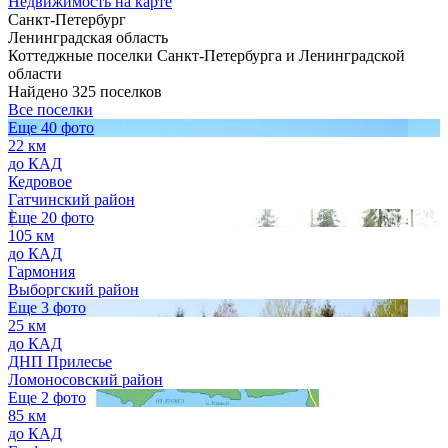
Недвижимость на карте
Санкт-Петербург
Ленинградская область
Коттеджные поселки Санкт-Петербурга и Ленинградской
области
Найдено 325 поселков
Все поселки
Еще 40 фото
22 км
до КАД
Кедровое
Гатчинский район
Еще 20 фото
105 км
до КАД
Гармония
Выборгский район
Еще 3 фото
25 км
до КАД
ДНП Прилесье
Ломоносовский район
Еще 2 фото
85 км
до КАД