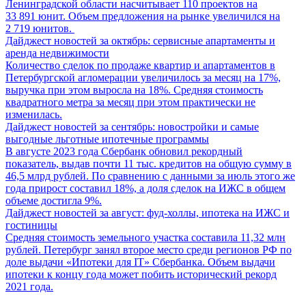
Ленинградской области насчитывает 110 проектов на
33 891 юнит. Объем предложения на рынке увеличился на
2 719 юнитов.
Дайджест новостей за октябрь: сервисные апартаменты и
аренда недвижимости
Количество сделок по продаже квартир и апартаментов в
Петербургской агломерации увеличилось за месяц на 17%,
выручка при этом выросла на 18%. Средняя стоимость
квадратного метра за месяц при этом практически не
изменилась.
Дайджест новостей за сентябрь: новостройки и самые
выгодные льготные ипотечные программы
В августе 2023 года Сбербанк обновил рекордный
показатель, выдав почти 11 тыс. кредитов на общую сумму в
46,5 млрд рублей. По сравнению с данными за июль этого же
года прирост составил 18%, а доля сделок на ИЖС в общем
объеме достигла 9%.
Дайджест новостей за август: фуд-холлы, ипотека на ИЖС и
гостиницы
Средняя стоимость земельного участка составила 11,32 млн
рублей. Петербург занял второе место среди регионов РФ по
доле выдачи «Ипотеки для IT» Сбербанка. Объем выдачи
ипотеки к концу года может побить исторический рекорд
2021 года.