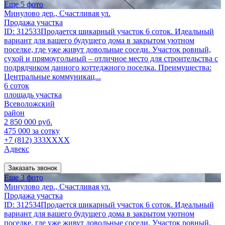
Еще 5 фото
Минулово дер., Счастливая ул.
Продажа участка
ID: 312533Продается шикарный участок 6 соток. Идеальный
вариант для вашего будущего дома в закрытом уютном
поселке, где уже живут довольные соседи. Участок ровный,
сухой и прямоугольный – отличное место для строительства с
подрядчиком данного коттеджного поселка. Преимущества:
Центральные коммуникац...
6 соток
площадь участка
Всеволожский
район
2 850 000 руб.
475 000 за сотку
+7 (812) 333XXXX
Адвекс
Заказать звонок
Еще 3 фото
Минулово дер., Счастливая ул.
Продажа участка
ID: 312534Продается шикарный участок 6 соток. Идеальный
вариант для вашего будущего дома в закрытом уютном
поселке, где уже живут довольные соседи. Участок ровный,