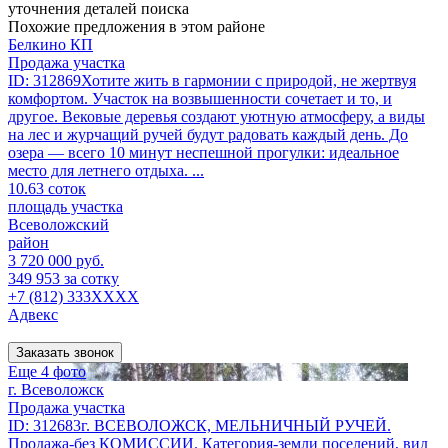
уточнения деталей поиска
Похожие предложения в этом районе
Белкино КП
Продажа участка
ID: 312869Хотите жить в гармонии с природой, не жертвуя
комфортом. Участок на возвышенности сочетает и то, и
другое. Вековые деревья создают уютную атмосферу, а виды
на лес и журчащий ручей будут радовать каждый день. До
озера — всего 10 минут неспешной прогулки: идеальное
место для летнего отдыха. ...
10.63 соток
площадь участка
Всеволожский
район
3 720 000 руб.
349 953 за сотку
+7 (812) 333XXXX
Адвекс
Заказать звонок
Еще 4 фото
г. Всеволожск
Продажа участка
ID: 312683г. ВСЕВОЛОЖСК, МЕЛЬНИЧНЫЙ РУЧЕЙ.
Продажа-без КОМИССИИ. Категория-земли поселений, вид