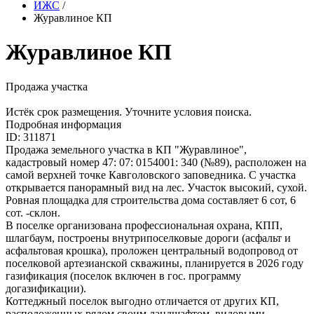
ИЖС
/
Журавлиное КП
Журавлиное КП
Продажа участка
Истёк срок размещения. Уточните условия поиска.
Подробная информация
ID: 311871
Продажа земельного участка в КП "Журавлиное",
кадастровый номер 47: 07: 0154001: 340 (№89), расположен на
самой верхней точке Кавголовского заповедника. С участка
открывается панорамный вид на лес. Участок высокий, сухой.
Ровная площадка для строительства дома составляет 6 сот, 6
сот. -склон.
В поселке организована профессиональная охрана, КПП,
шлагбаум, построены внутрипоселковые дороги (асфальт и
асфальтовая крошка), проложен центральный водопровод от
поселковой артезианской скважины, планируется в 2026 году
газификация (поселок включен в гос. программу
догазификации).
Коттеджный поселок выгодно отличается от других КП,
расположенных рядом своим ландшафтом, видовыми