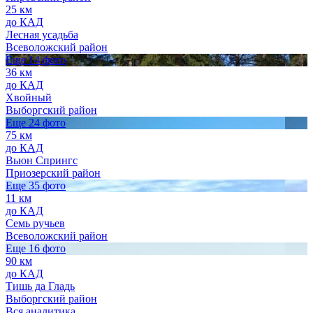
25 км
до КАД
Лесная усадьба
Всеволожский район
Еще 14 фото
36 км
до КАД
Хвойный
Выборгский район
Еще 24 фото
75 км
до КАД
Вьюн Спрингс
Приозерский район
Еще 35 фото
11 км
до КАД
Семь ручьев
Всеволожский район
Еще 16 фото
90 км
до КАД
Тишь да Гладь
Выборгский район
Вся аналитика