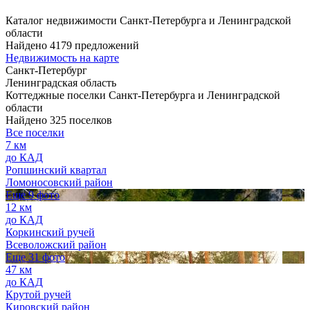
Каталог недвижимости Санкт-Петербурга и Ленинградской
области
Найдено 4179 предложений
Недвижимость на карте
Санкт-Петербург
Ленинградская область
Коттеджные поселки Санкт-Петербурга и Ленинградской
области
Найдено 325 поселков
Все поселки
7 км
до КАД
Ропшинский квартал
Ломоносовский район
Еще 9 фото
12 км
до КАД
Коркинский ручей
Всеволожский район
Еще 31 фото
47 км
до КАД
Крутой ручей
Кировский район