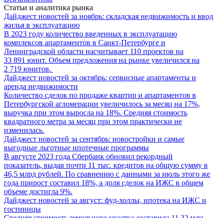
Статьи и аналитика рынка
Дайджест новостей за ноябрь: складская недвижимость и ввод
жилья в эксплуатацию
В 2023 году количество введенных в эксплуатацию
комплексов апартаментов в Санкт-Петербурге и
Ленинградской области насчитывает 110 проектов на
33 891 юнит. Объем предложения на рынке увеличился на
2 719 юнитов.
Дайджест новостей за октябрь: сервисные апартаменты и
аренда недвижимости
Количество сделок по продаже квартир и апартаментов в
Петербургской агломерации увеличилось за месяц на 17%,
выручка при этом выросла на 18%. Средняя стоимость
квадратного метра за месяц при этом практически не
изменилась.
Дайджест новостей за сентябрь: новостройки и самые
выгодные льготные ипотечные программы
В августе 2023 года Сбербанк обновил рекордный
показатель, выдав почти 11 тыс. кредитов на общую сумму в
46,5 млрд рублей. По сравнению с данными за июль этого же
года прирост составил 18%, а доля сделок на ИЖС в общем
объеме достигла 9%.
Дайджест новостей за август: фуд-холлы, ипотека на ИЖС и
гостиницы
Средняя стоимость земельного участка составила 11,32 млн