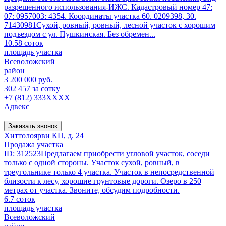
разрешенного использования-ИЖС. Кадастровый номер 47:
07: 0957003: 4354. Координаты участка 60. 0209398, 30.
71430981Сухой, ровный, ровный, лесной участок с хорошим
подъездом с ул. Пушкинская. Без обремен...
10.58 соток
площадь участка
Всеволожский
район
3 200 000 руб.
302 457 за сотку
+7 (812) 333XXXX
Адвекс
Заказать звонок
Хиттолоярви КП, д. 24
Продажа участка
ID: 312523Предлагаем приобрести угловой участок, соседи
только с одной стороны. Участок сухой, ровный, в
треугольнике только 4 участка. Участок в непосредственной
близости к лесу, хорошие грунтовые дороги. Озеро в 250
метрах от участка. Звоните, обсудим подробности.
6.7 соток
площадь участка
Всеволожский