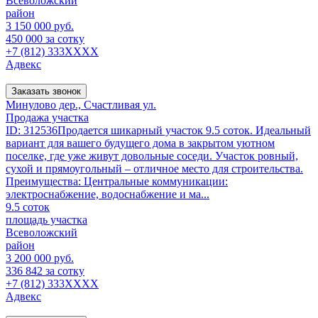
Всеволожский
район
3 150 000 руб.
450 000 за сотку
+7 (812) 333XXXX
Адвекс
Заказать звонок
Минулово дер., Счастливая ул.
Продажа участка
ID: 312536Продается шикарный участок 9.5 соток. Идеальный
вариант для вашего будущего дома в закрытом уютном
поселке, где уже живут довольные соседи. Участок ровный,
сухой и прямоугольный – отличное место для строительства.
Преимущества: Центральные коммуникации:
электроснабжение, водоснабжение и ма...
9.5 соток
площадь участка
Всеволожский
район
3 200 000 руб.
336 842 за сотку
+7 (812) 333XXXX
Адвекс