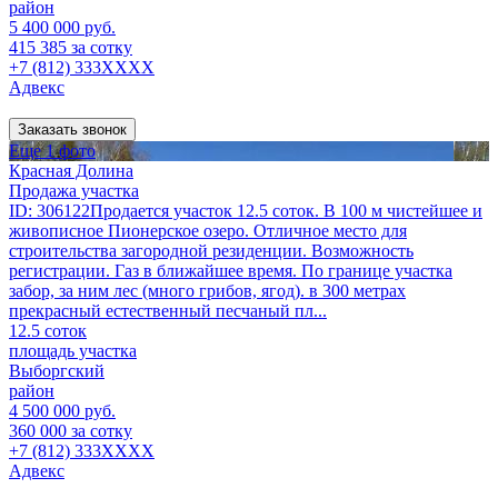
район
5 400 000 руб.
415 385 за сотку
+7 (812) 333XXXX
Адвекс
Заказать звонок
Еще 1 фото
Красная Долина
Продажа участка
ID: 306122Продается участок 12.5 соток. В 100 м чистейшее и
живописное Пионерское озеро. Отличное место для
строительства загородной резиденции. Возможность
регистрации. Газ в ближайшее время. По границе участка
забор, за ним лес (много грибов, ягод). в 300 метрах
прекрасный естественный песчаный пл...
12.5 соток
площадь участка
Выборгский
район
4 500 000 руб.
360 000 за сотку
+7 (812) 333XXXX
Адвекс