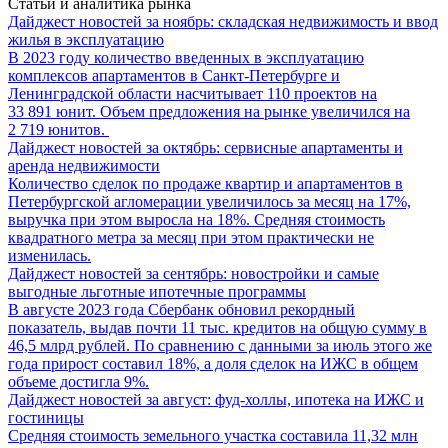
Статьи и аналитика рынка
Дайджест новостей за ноябрь: складская недвижимость и ввод
жилья в эксплуатацию
В 2023 году количество введенных в эксплуатацию
комплексов апартаментов в Санкт-Петербурге и
Ленинградской области насчитывает 110 проектов на
33 891 юнит. Объем предложения на рынке увеличился на
2 719 юнитов.
Дайджест новостей за октябрь: сервисные апартаменты и
аренда недвижимости
Количество сделок по продаже квартир и апартаментов в
Петербургской агломерации увеличилось за месяц на 17%,
выручка при этом выросла на 18%. Средняя стоимость
квадратного метра за месяц при этом практически не
изменилась.
Дайджест новостей за сентябрь: новостройки и самые
выгодные льготные ипотечные программы
В августе 2023 года Сбербанк обновил рекордный
показатель, выдав почти 11 тыс. кредитов на общую сумму в
46,5 млрд рублей. По сравнению с данными за июль этого же
года прирост составил 18%, а доля сделок на ИЖС в общем
объеме достигла 9%.
Дайджест новостей за август: фуд-холлы, ипотека на ИЖС и
гостиницы
Средняя стоимость земельного участка составила 11,32 млн