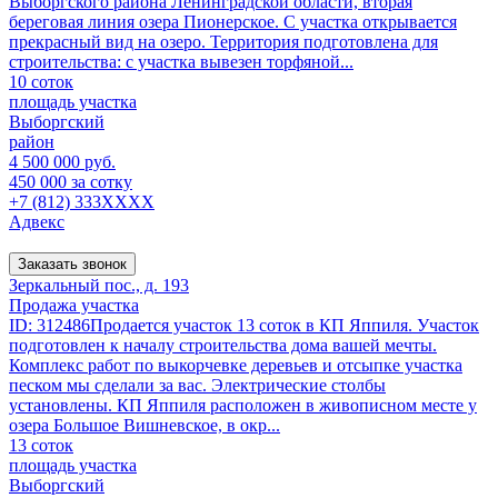
Выборгского района Ленинградской области, вторая
береговая линия озера Пионерское. С участка открывается
прекрасный вид на озеро. Территория подготовлена для
строительства: с участка вывезен торфяной...
10 соток
площадь участка
Выборгский
район
4 500 000 руб.
450 000 за сотку
+7 (812) 333XXXX
Адвекс
Заказать звонок
Зеркальный пос., д. 193
Продажа участка
ID: 312486Продается участок 13 соток в КП Яппиля. Участок
подготовлен к началу строительства дома вашей мечты.
Комплекс работ по выкорчевке деревьев и отсыпке участка
песком мы сделали за вас. Электрические столбы
установлены. КП Яппиля расположен в живописном месте у
озера Большое Вишневское, в окр...
13 соток
площадь участка
Выборгский