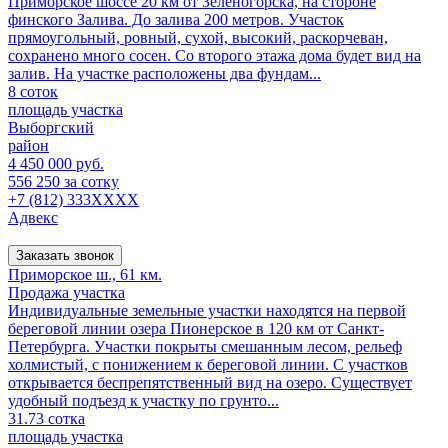
Приморское шоссе 20 км от Зеленогорска, на стороне
финского Залива. До залива 200 метров. Участок
прямоугольный, ровный, сухой, высокий, раскорчеван,
сохранено много сосен. Со второго этажа дома будет вид на
залив. На участке расположены два фундам...
8 соток
площадь участка
Выборгский
район
4 450 000 руб.
556 250 за сотку
+7 (812) 333XXXX
Адвекс
Заказать звонок
Приморское ш., 61 км.
Продажа участка
Индивидуальные земельные участки находятся на первой
береговой линии озера Пионерское в 120 км от Санкт-
Петербурга. Участки покрыты смешанным лесом, рельеф
холмистый, с понижением к береговой линии. С участков
открывается беспрепятственный вид на озеро. Существует
удобный подъезд к участку по грунто...
31.73 сотка
площадь участка