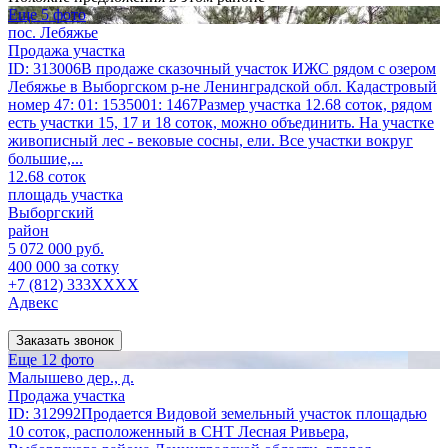
Еще 5 фото
пос. Лебяжье
Продажа участка
ID: 313006В продаже сказочный участок ИЖС рядом с озером
Лебяжье в Выборгском р-не Ленинградской обл. Кадастровый
номер 47: 01: 1535001: 1467Размер участка 12.68 соток, рядом
есть участки 15, 17 и 18 соток, можно объединить. На участке
живописный лес - вековые сосны, ели. Все участки вокруг
большие,...
12.68 соток
площадь участка
Выборгский
район
5 072 000 руб.
400 000 за сотку
+7 (812) 333XXXX
Адвекс
Заказать звонок
Еще 12 фото
Малышево дер., д.
Продажа участка
ID: 312992Продается Видовой земельный участок площадью
10 соток, расположенный в СНТ Лесная Ривьера,