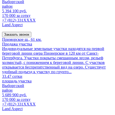
Выборгский
район
5 394 100 руб.
170 000 за сотку
+7 (812) 331XXXX
Land Aspect
Заказать звонок
Приморское ш., 61 км.
Продажа участка
Индивидуальные земельные участки находятся на первой
береговой линии озера Пионерское в 120 км от Санкт-
Петербурга. Участки покрыты смешанным лесом, рельеф
холмистый, с понижением к береговой линии. С участков
открывается беспрепятственный вид на озеро. Существует
удобный подъезд к участку по грунто...
33.47 сотки
площадь участка
Выборгский
район
5 689 900 руб.
170 000 за сотку
+7 (812) 331XXXX
Land Aspect