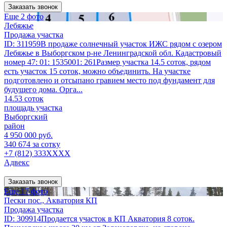
Заказать звонок
Еще 2 фото
Лебяжье
Продажа участка
ID: 311959В продаже солнечный участок ИЖС рядом с озером
Лебяжье в Выборгском р-не Ленинградской обл. Кадастровый
номер 47: 01: 1535001: 261Размер участка 14.5 соток, рядом
есть участок 15 соток, можно объединить. На участке
подготовлено и отсыпано гравием место под фундамент для
будущего дома. Орга...
14.53 соток
площадь участка
Выборгский
район
4 950 000 руб.
340 674 за сотку
+7 (812) 333XXXX
Адвекс
Заказать звонок
Еще 17 фото
Пески пос., Акватория КП
Продажа участка
ID: 309914Продается участок в КП Акватория 8 соток.