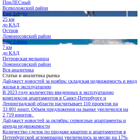
ПриЛЕСный
Всеволожский район
Еще 3 фото
25 км
до КАД
Остров
Ломоносовский район
Еще 3 фото
7 км
до КАД
Петровская мельница
Ломоносовский район
Вся аналитика
Статьи и аналитика рынка
Дайджест новостей за ноябрь: складская недвижимость и ввод
жилья в эксплуатацию
В 2023 году количество введенных в эксплуатацию
комплексов апартаментов в Санкт-Петербурге и
Ленинградской области насчитывает 110 проектов на
33 891 юнит. Объем предложения на рынке увеличился на
2 719 юнитов.
Дайджест новостей за октябрь: сервисные апартаменты и
аренда недвижимости
Количество сделок по продаже квартир и апартаментов в
Петербургской агломерации увеличилось за месяц на 17%,