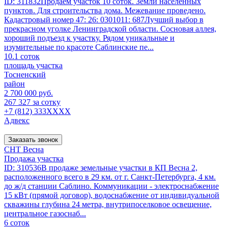
ID: 311832Продаем участок 10 соток. Земли населенных
пунктов. Для строительства дома. Межевание проведено.
Кадастровый номер 47: 26: 0301011: 687Лучший выбор в
прекрасном уголке Ленинградской области. Сосновая аллея,
хороший подъезд к участку. Рядом уникальные и
изумительные по красоте Саблинские пе...
10.1 соток
площадь участка
Тосненский
район
2 700 000 руб.
267 327 за сотку
+7 (812) 333XXXX
Адвекс
Заказать звонок
СНТ Весна
Продажа участка
ID: 310536В продаже земельные участки в КП Весна 2,
расположенного всего в 29 км. от г. Санкт-Петербурга, 4 км.
до ж/д станции Саблино. Коммуникации - электроснабжение
15 кВт (прямой договор), водоснабжение от индивидуальной
скважины глубина 24 метра, внутрипоселковое освещение,
центральное газоснаб...
6 соток