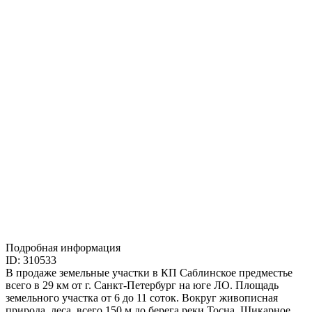
Подробная информация
ID: 310533
В продаже земельные участки в КП Саблинское предместье
всего в 29 км от г. Санкт-Петербург на юге ЛО. Площадь
земельного участка от 6 до 11 соток. Вокруг живописная
природа, леса, всего 150 м до берега реки Тосна. Шикарное