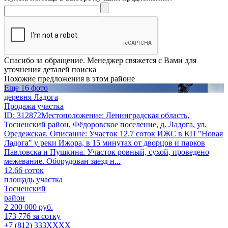
Спасибо за обращение. Менеджер свяжется с Вами для
уточнения деталей поиска
Похожие предложения в этом районе
Еще 16 фото
деревня Ладога
Продажа участка
ID: 312872Местоположение: Ленинградская область,
Тосненский район, Фёдоровское поселение, д. Ладога, ул.
Оредежская. Описание: Участок 12.7 соток ИЖС в КП "Новая
Ладога" у реки Ижора, в 15 минутах от дворцов и парков
Павловска и Пушкина. Участок ровный, сухой, проведено
межевание. Оборудован заезд н...
12.66 соток
площадь участка
Тосненский
район
2 200 000 руб.
173 776 за сотку
+7 (812) 333XXXX