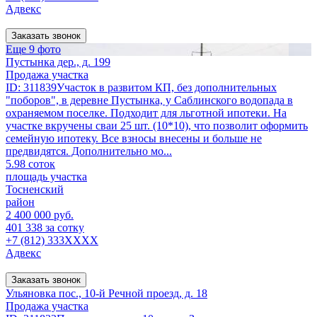
Адвекс
Заказать звонок
Еще 9 фото
Пустынка дер., д. 199
Продажа участка
ID: 311839Участок в развитом КП, без дополнительных
"поборов", в деревне Пустынка, у Саблинского водопада в
охраняемом поселке. Подходит для льготной ипотеки. На
участке вкручены сваи 25 шт. (10*10), что позволит оформить
семейную ипотеку. Все взносы внесены и больше не
предвидятся. Дополнительно мо...
5.98 соток
площадь участка
Тосненский
район
2 400 000 руб.
401 338 за сотку
+7 (812) 333XXXX
Адвекс
Заказать звонок
Ульяновка пос., 10-й Речной проезд, д. 18
Продажа участка