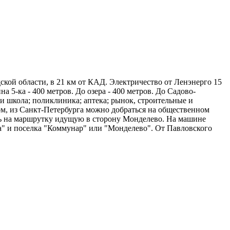
ской области, в 21 км от КАД. Электричество от Ленэнерго 15
а 5-ка - 400 метров. До озера - 400 метров. До Садово-
 и школа; поликлиника; аптека; рынок, строительные и
ом, из Санкт-Петербурга можно добраться на общественном
сть на маршрутку идущую в сторону Монделево. На машине
ка" и поселка "Коммунар" или "Монделево". От Павловского