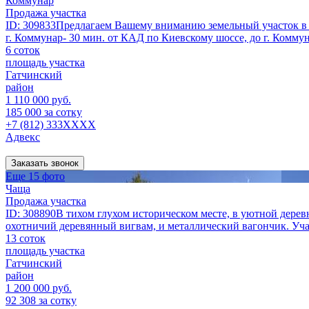
Коммунар
Продажа участка
ID: 309833Предлагаем Вашему вниманию земельный участок в н
г. Коммунар- 30 мин. от КАД по Киевскому шоссе, до г. Коммунар 
6 соток
площадь участка
Гатчинский
район
1 110 000 руб.
185 000 за сотку
+7 (812) 333XXXX
Адвекс
Заказать звонок
Еще 15 фото
Чаща
Продажа участка
ID: 308890В тихом глухом историческом месте, в уютной деревн
охотничий деревянный вигвам, и металлический вагончик. Учас
13 соток
площадь участка
Гатчинский
район
1 200 000 руб.
92 308 за сотку