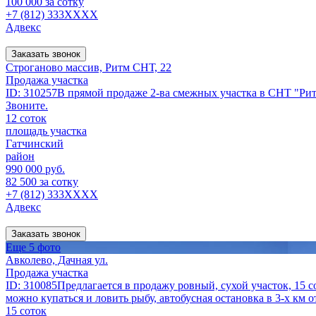
100 000 за сотку
+7 (812) 333XXXX
Адвекс
Заказать звонок
Строганово массив, Ритм СНТ, 22
Продажа участка
ID: 310257В прямой продаже 2-ва смежных участка в СНТ "Ри
Звоните.
12 соток
площадь участка
Гатчинский
район
990 000 руб.
82 500 за сотку
+7 (812) 333XXXX
Адвекс
Заказать звонок
Еще 5 фото
Авколево, Дачная ул.
Продажа участка
ID: 310085Предлагается в продажу ровный, сухой участок, 15 с
можно купаться и ловить рыбу, автобусная остановка в 3-х км о
15 соток