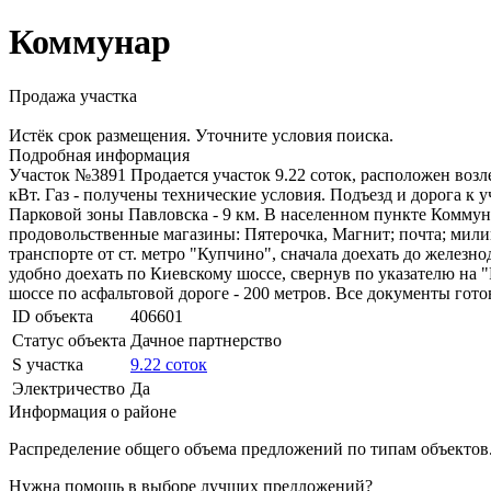
Коммунар
Продажа участка
Истёк срок размещения. Уточните условия поиска.
Подробная информация
Участок №3891 Продается участок 9.22 соток, расположен возл
кВт. Газ - получены технические условия. Подъезд и дорога к у
Парковой зоны Павловска - 9 км. В населенном пункте Коммуна
продовольственные магазины: Пятерочка, Магнит; почта; мили
транспорте от ст. метро "Купчино", сначала доехать до желе
удобно доехать по Киевскому шоссе, свернув по указателю на 
шоссе по асфальтовой дороге - 200 метров. Все документы гот
ID объекта
406601
Статус объекта
Дачное партнерство
S участка
9.22 соток
Электричество
Да
Информация о районе
Распределение общего объема предложений по типам объектов.
Нужна помощь в выборе лучших предложений?