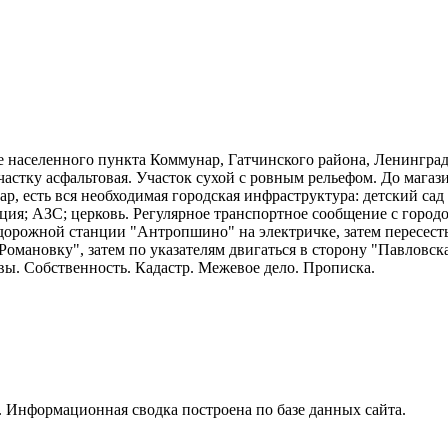
е населенного пункта Коммунар, Гатчинского района, Ленинград
частку асфальтовая. Участок сухой с ровным рельефом. До магазин
р, есть вся необходимая городская инфраструктура: детский сад
ция; АЗС; церковь. Регулярное транспортное сообщение с город
знодорожной станции "Антропшино" на электричке, затем пересе
"Романовку", затем по указателям двигаться в сторону "Павловс
овы. Собственность. Кадастр. Межевое дело. Прописка.
 Информационная сводка построена по базе данных сайта.