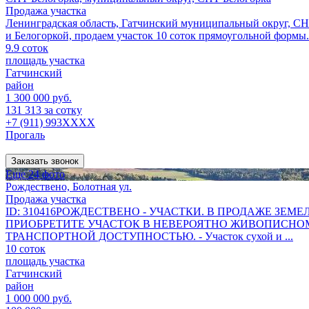
Продажа участка
Ленинградская область, Гатчинский муниципальный округ, СНТ
и Белогоркой, продаем участок 10 соток прямоугольной формы.
9.9 соток
площадь участка
Гатчинский
район
1 300 000 руб.
131 313 за сотку
+7 (911) 993XXXX
Прогаль
Заказать звонок
Еще 24 фото
Рождествено, Болотная ул.
Продажа участка
ID: 310416РОЖДЕСТВЕНО - УЧАСТКИ. В ПРОДАЖЕ З
ПРИОБРЕТИТЕ УЧАСТОК В НЕВЕРОЯТНО ЖИВОПИСНОМ
ТРАНСПОРТНОЙ ДОСТУПНОСТЬЮ. - Участок сухой и ...
10 соток
площадь участка
Гатчинский
район
1 000 000 руб.