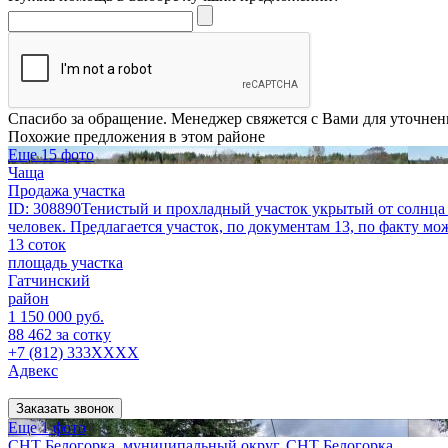
Спасибо за обращение. Менеджер свяжется с Вами для уточнен
Похожие предложения в этом районе
Еще 15 фото
Чаща
Продажа участка
ID: 308890Тенистый и прохладный участок укрытый от солнца и
человек. Предлагается участок, по документам 13, по факту мож
13 соток
площадь участка
Гатчинский
район
1 150 000 руб.
88 462 за сотку
+7 (812) 333XXXX
Адвекс
Заказать звонок
Еще 1 фото
СНТ Белогорка, муниципальный округ, СНТ Белогорка