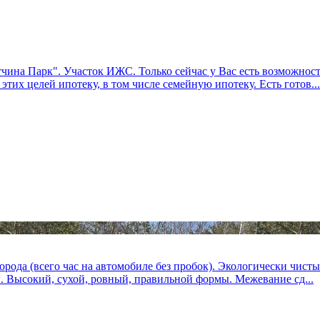
чина Парк". Участок ИЖС. Только сейчас у Вас есть возможность
этих целей ипотеку, в том числе семейную ипотеку. Есть готов...
 города (всего час на автомобиле без пробок). Экологически чист
. Высокий, сухой, ровный, правильной формы. Межевание сд...