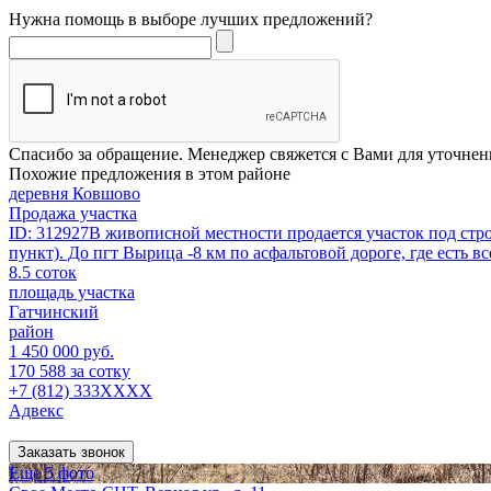
Нужна помощь в выборе лучших предложений?
Спасибо за обращение. Менеджер свяжется с Вами для уточнен
Похожие предложения в этом районе
деревня Ковшово
Продажа участка
ID: 312927В живописной местности продается участок под стр
пункт). До пгт Вырица -8 км по асфальтовой дороге, где есть вс
8.5 соток
площадь участка
Гатчинский
район
1 450 000 руб.
170 588 за сотку
+7 (812) 333XXXX
Адвекс
Заказать звонок
Еще 5 фото