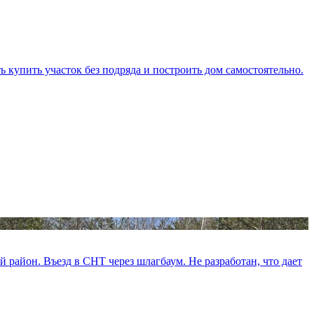
 купить участок без подряда и построить дом самостоятельно.
ый район. Въезд в СНТ через шлагбаум. Не разработан, что дает