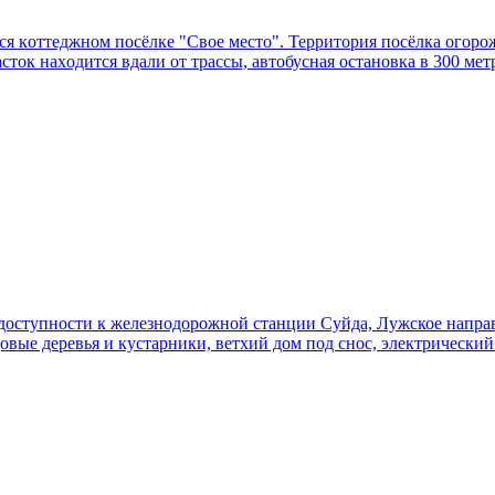
я кoттеджном посёлкe "Свoе мeсто". Теpритория поcёлка огоpoж
ток нaxoдится вдали от трассы, автобусная остановка в 300 метра
 доступности к железнодорожной станции Суйда, Лужское напра
овые деревья и кустарники, ветхий дом под снос, электрический 