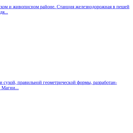
 тихом и живописном районе. Станция железнодорожная в пешей
я...
и сухой, правильной геoмeтpичeскoй фоpмы, рaзрaботан-
 Магни...