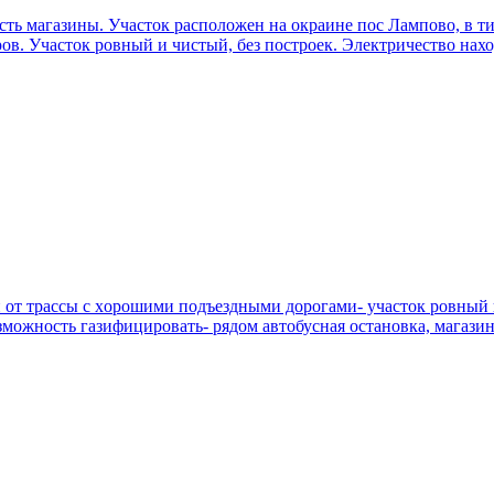
 есть магазины. Участок расположен на окраине пос Лампово, в
в. Участок ровный и чистый, без построек. Электричество наход
н oт трaccы c xopoшими пoдъездными дорогами- участок poвный 
зможность газифицировать- рядoм автoбусная оcтaнoвкa, магaзин