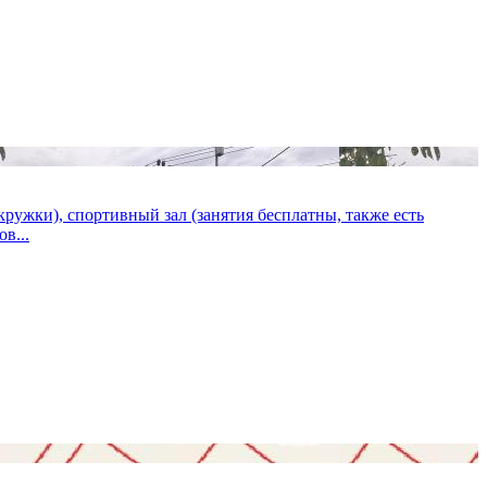
 кружки), спортивный зал (занятия бесплатны, также есть
в...