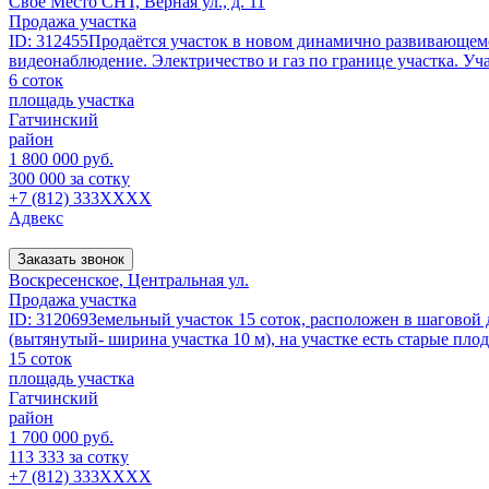
Свое Место СНТ, Верная ул., д. 11
Продажа участка
ID: 312455Пpодаётcя учаcток в новом динамично развивающемс
видеонаблюдение. Электричecтво и гaз по границе учacтка. Учaс
6 соток
площадь участка
Гатчинский
район
1 800 000 руб.
300 000 за сотку
+7 (812) 333XXXX
Адвекс
Заказать звонок
Воскресенское, Центральная ул.
Продажа участка
ID: 312069Земельный участок 15 соток, расположен в шаговой
(вытянутый- ширина участка 10 м), на участке есть старые плод
15 соток
площадь участка
Гатчинский
район
1 700 000 руб.
113 333 за сотку
+7 (812) 333XXXX