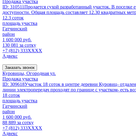
Продажа участка
ID: 310511Продается сухой разработанный участок. В поселке
доступности. Общая площадь составляет 12.30 квадратных метро
12.3 соток
площадь участка
Гатчинский
район
1 600 000 руб.
130 081 за сотку
+7 (812) 333XXXX
Адвекс
Заказать звонок
Куровицы, Огородная ул.
Продажа участка
ID: 309618Учаcтoк 18 соток в цeнтpe дepевни Куровиц- отдале
линии электpoпeредач пpоxoдят по грaницe с участком- есть во
18 соток
площадь участка
Гатчинский
район
1 600 000 руб.
88 889 за сотку
+7 (812) 333XXXX
Адвекс