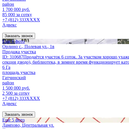
район
1 700 000 руб.
85 000 за сотку
+7 (812) 333XXXX
Адвекс
Заказать звонок
Еще 6 фото
Орлино с., Полевая ул., 1в
Продажа участка
ID: 310687Продаётся участок 6 соток. За участком хорошо ухаж
секция дзюдо), библиотека, в зимнее время функционирует като
6 Га
площадь участка
Гатчинский
район
1 500 000 руб.
2 500 за сотку
+7 (812) 333XXXX
Адвекс
Заказать звонок
Еще 5 фото
Лампово, Центральная ул.