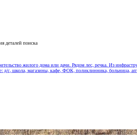
ия деталей поиска
оительство жилого дома или дачи. Рядом лес, речка. Из инфрас
е: д/с, школа, магазины, кафе, ФОК, поликлинника, больница, апт