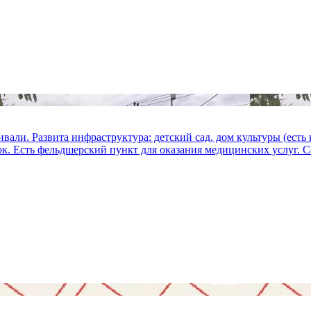
ивали. Развита инфраструктура: детский сад, дом культуры (есть
к. Есть фельдшерский пункт для оказания медицинских услуг. Со