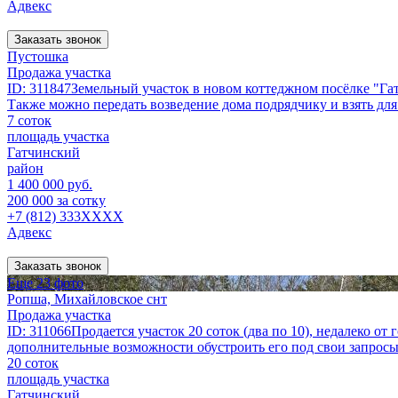
Адвекс
Заказать звонок
Пустошка
Продажа участка
ID: 311847Земельный участок в новом коттеджном посёлке "Гат
Также можно передать возведение дома подрядчику и взять для 
7 соток
площадь участка
Гатчинский
район
1 400 000 руб.
200 000 за сотку
+7 (812) 333XXXX
Адвекс
Заказать звонок
Еще 23 фото
Ропша, Михайловское снт
Продажа участка
ID: 311066Продается участок 20 соток (два по 10), недалеко от
дополнительные возможности обустроить его под свои запросы
20 соток
площадь участка
Гатчинский