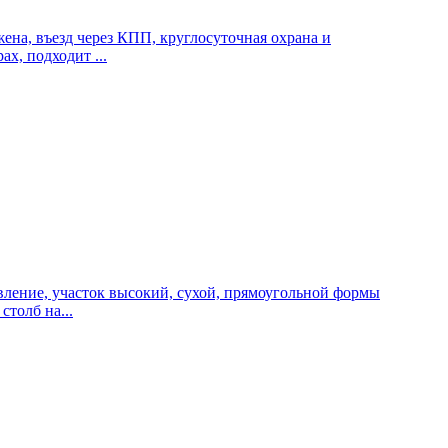
ена, въезд через КПП, круглосуточная охрана и
х, подходит ...
вление, участок высокий, сухой, прямоугольной формы
столб на...