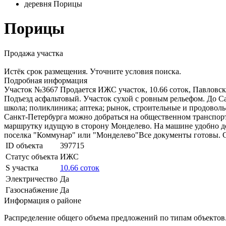
деревня Порицы
Порицы
Продажа участка
Истёк срок размещения. Уточните условия поиска.
Подробная информация
Участок №3667 Продается ИЖС участок, 10.66 соток, Павловск 
Подъезд асфальтовый. Участок сухой с ровным рельефом. До Са
школа; поликлиника; аптека; рынок, строительные и продоволь
Санкт-Петербурга можно добраться на общественном транспорте
маршрутку идущую в сторону Монделево. На машине удобно доех
поселка "Коммунар" или "Монделево"Все документы готовы. С
ID объекта
397715
Статус объекта
ИЖС
S участка
10.66 соток
Электричество
Да
Газоснабжение
Да
Информация о районе
Распределение общего объема предложений по типам объектов.