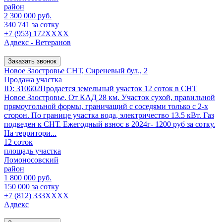
район
2 300 000 руб.
340 741 за сотку
+7 (953) 172XXXX
Адвекс - Ветеранов
Заказать звонок
Новое Заостровье СНТ, Сиреневый бул., 2
Продажа участка
ID: 310602Продается земельный участок 12 соток в СНТ
Новое Заостровье. От КАД 28 км. Участок сухой, правильной
прямоугольной формы, граничащий с соседями только с 2-х
сторон. По границе участка вода, электричество 13.5 кВт. Газ
подведен к СНТ. Ежегодный взнос в 2024г- 1200 руб за сотку.
На территори...
12 соток
площадь участка
Ломоносовский
район
1 800 000 руб.
150 000 за сотку
+7 (812) 333XXXX
Адвекс