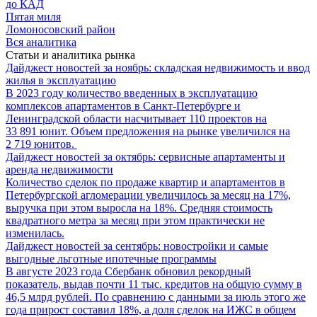
до КАД
Пятая миля
Ломоносовский район
Вся аналитика
Статьи и аналитика рынка
Дайджест новостей за ноябрь: складская недвижимость и ввод
жилья в эксплуатацию
В 2023 году количество введенных в эксплуатацию
комплексов апартаментов в Санкт-Петербурге и
Ленинградской области насчитывает 110 проектов на
33 891 юнит. Объем предложения на рынке увеличился на
2 719 юнитов.
Дайджест новостей за октябрь: сервисные апартаменты и
аренда недвижимости
Количество сделок по продаже квартир и апартаментов в
Петербургской агломерации увеличилось за месяц на 17%,
выручка при этом выросла на 18%. Средняя стоимость
квадратного метра за месяц при этом практически не
изменилась.
Дайджест новостей за сентябрь: новостройки и самые
выгодные льготные ипотечные программы
В августе 2023 года Сбербанк обновил рекордный
показатель, выдав почти 11 тыс. кредитов на общую сумму в
46,5 млрд рублей. По сравнению с данными за июль этого же
года прирост составил 18%, а доля сделок на ИЖС в общем