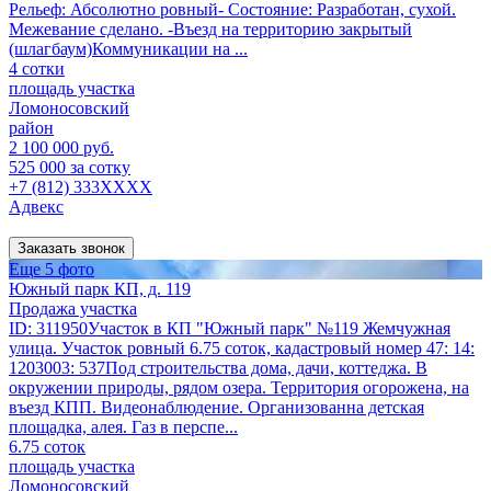
Рельеф: Абсолютно ровный- Состояние: Разработан, сухой.
Межевание сделано. -Въезд на территорию закрытый
(шлагбаум)Коммуникации на ...
4 сотки
площадь участка
Ломоносовский
район
2 100 000 руб.
525 000 за сотку
+7 (812) 333XXXX
Адвекс
Заказать звонок
Еще 5 фото
Южный парк КП, д. 119
Продажа участка
ID: 311950Участок в КП "Южный парк" №119 Жемчужная
улица. Участок ровный 6.75 соток, кадастровый номер 47: 14:
1203003: 537Под строительства дома, дачи, коттеджа. В
окружении природы, рядом озера. Территория огорожена, на
въезд КПП. Видеонаблюдение. Организованна детская
площадка, алея. Газ в перспе...
6.75 соток
площадь участка
Ломоносовский