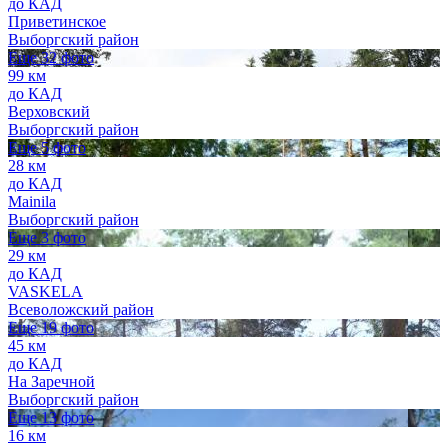
до КАД
Приветинское
Выборгский район
Еще 32 фото
99 км
до КАД
Верховский
Выборгский район
Еще 5 фото
28 км
до КАД
Mainila
Выборгский район
Еще 3 фото
29 км
до КАД
VASKELA
Всеволожский район
Еще 19 фото
45 км
до КАД
На Заречной
Выборгский район
Еще 13 фото
16 км