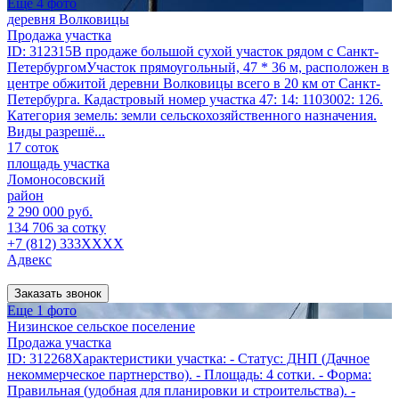
Еще 4 фото
деревня Волковицы
Продажа участка
ID: 312315В продаже большой сухой участок рядом с Санкт-
ПетербургомУчасток прямоугольный, 47 * 36 м, расположен в
центре обжитой деревни Волковицы всего в 20 км от Санкт-
Петербурга. Кадастровый номер участка 47: 14: 1103002: 126.
Категория земель: земли сельскохозяйственного назначения.
Виды разрешё...
17 соток
площадь участка
Ломоносовский
район
2 290 000 руб.
134 706 за сотку
+7 (812) 333XXXX
Адвекс
Заказать звонок
Еще 1 фото
Низинское сельское поселение
Продажа участка
ID: 312268Характеристики участка: - Статус: ДНП (Дачное
некоммерческое партнерство). - Площадь: 4 сотки. - Форма:
Правильная (удобная для планировки и строительства). -