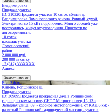
Заказать звонок
Владимировка
Продажа участка
ID: 310320Продается участок 10 соток вблизи д.
Владимировка Ломоносовского района. Ровный, сухой.
Электричество 15 кВт подключено. Много соседей уже
построились, живут круглогодично. Просмотр по
договоренности.
10 соток
площадь участка
Ломоносовский
район
2 000 000 руб.
200 000 за сотку
+7 (812) 333XXXX
Адвекс
Заказать звонок
Еще 3 фото
Кипень, Ропшинское ш.
Продажа участка
ID: 309895Продается прекрасная дача в Ропшинском
садоводческом массиве, СНТ " Метростроевец-1", 13-я
Западная улица, 69. - удобное местоположение, от КАД 6 км; -
развитый Ропшинский садоводческий массив; - участок