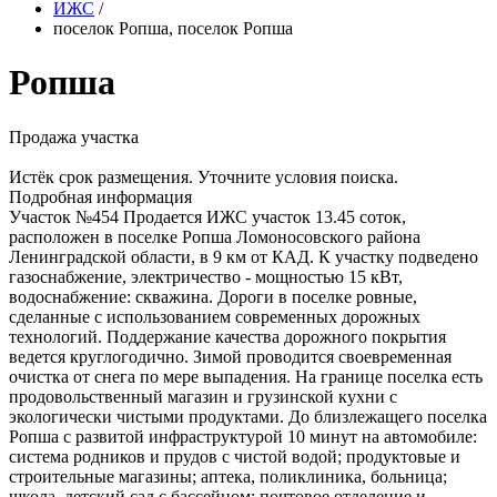
ИЖС
/
поселок Ропша, поселок Ропша
Ропша
Продажа участка
Истёк срок размещения. Уточните условия поиска.
Подробная информация
Участок №454 Продается ИЖС участок 13.45 соток,
расположен в поселке Ропша Ломоносовского района
Ленинградской области, в 9 км от КАД. К участку подведено
газоснабжение, электричество - мощностью 15 кВт,
водоснабжение: скважина. Дороги в поселке ровные,
сделанные с использованием современных дорожных
технологий. Поддержание качества дорожного покрытия
ведется круглогодично. Зимой проводится своевременная
очистка от снега по мере выпадения. На границе поселка есть
продовольственный магазин и грузинской кухни с
экологически чистыми продуктами. До близлежащего поселка
Ропша с развитой инфраструктурой 10 минут на автомобиле:
система родников и прудов с чистой водой; продуктовые и
строительные магазины; аптека, поликлиника, больница;
школа, детский сад с бассейном; почтовое отделение и